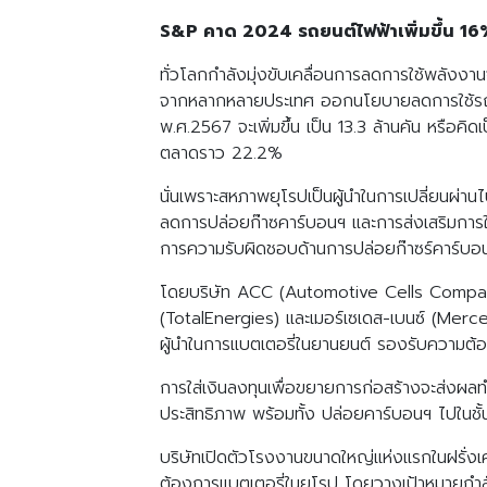
S&P คาด 2024 รถยนต์ไฟฟ้าเพิ่มขึ้น 16
ทั่วโลกกำลังมุ่งขับเคลื่อนการลดการใช้พลังงา
จากหลากหลายประเทศ ออกนโยบายลดการใช้รถย
พ.ศ.2567 จะเพิ่มขึ้น เป็น 13.3 ล้านคัน หรือค
ตลาดราว 22.2%
นั่นเพราะสหภาพยุโรปเป็นผู้นำในการเปลี่ยนผ่า
ลดการปล่อยก๊าซคาร์บอนฯ และการส่งเสริมการใช
การความรับผิดชอบด้านการปล่อยก๊าซร์คาร์บอ
โดยบริษัท ACC (Automotive Cells Company) ก่
(TotalEnergies) และเมอร์เซเดส-เบนซ์ (Merce
ผู้นำในการแบตเตอรี่ในยานยนต์ รองรับความต้
การใส่เงินลงทุนเพื่อขยายการก่อสร้างจะส่งผ
ประสิทธิภาพ พร้อมทั้ง ปล่อยคาร์บอนฯ ไปในชั้
บริษัทเปิดตัวโรงงานขนาดใหญ่แห่งแรกในฝรั่งเศ
ต้องการแบตเตอรี่ในยุโรป โดยวางเป้าหมายกำลั