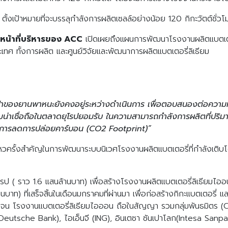
งเป้าหมายที่จะบรรลุกำลังการผลิตเซลล์อย่างน้อย 120 กิกะวัตต์ชั่วโ
าหน้าที่บริหารของ ACC
เปิดเผยถึงแผนการพัฒนาโรงงานผลิตแบตเตอรี
ะเทศ ทั้งการผลิต และศูนย์วิจัยและพัฒนาการผลิตแบตเตอรี่ลิเธียม
าของยานพาหนะยังคงอยู่ระหว่างดำเนินการ เพื่อตอบสนองต่อความท้าทา
วามน่าเชื่อถือในตลาดยุโรปยอมรับ ในความสามารถกำลังการผลิตที่ปร
นการลดการปล่อยคาร์บอน (CO2 Footprint)”
หวครั้งสำคัญในการพัฒนาระบบนิเวศโรงงานผลิตแบตเตอรี่ที่กำลังเติบโต
ป ( ราว 1.6 แสนล้านบาท) เพื่อสร้างโรงงานผลิตแบตเตอรี่ลิเธียมไออน เป็น
านบาท) ที่เสร็จสิ้นในเดือนมกราคมที่ผ่านมา เพื่อก่อสร้างกิกะแบตเตอรี่
อดจน โรงงานแบตเตอรี่ลิเธียมไอออน ถือในสัญญา รวมกลุ่มพันธมิตร 
Deutsche Bank), ไอเอ็นจี (ING), อินเตซา ซันเปาโลก(Intesa Sanpa