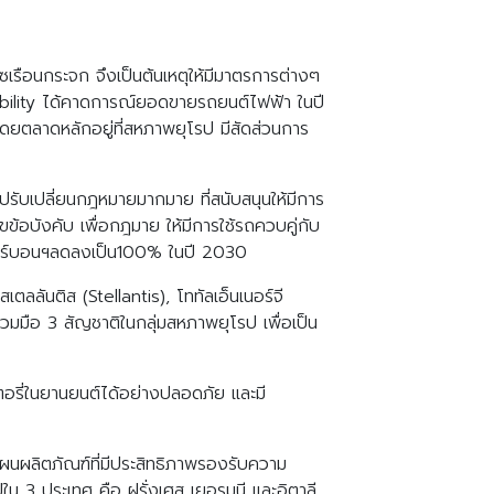
เรือนกระจก จึงเป็นต้นเหตุให้มีมาตรการต่างๆ
ility ได้คาดการณ์ยอดขายรถยนต์ไฟฟ้า ในปี
 โดยตลาดหลักอยู่ที่สหภาพยุโรป มีสัดส่วนการ
รับเปลี่ยนกฎหมายมากมาย ที่สนับสนุนให้มีการ
อบังคับ เพื่อกฎมาย ให้มีการใช้รถควบคู่กับ
ยคาร์บอนฯลดลงเป็น100% ในปี 2030
ลลันติส (Stellantis), โททัลเอ็นเนอร์จี
มมือ 3 สัญชาติในกลุ่มสหภาพยุโรป เพื่อเป็น
อรี่ในยานยนต์ได้อย่างปลอดภัย และมี
แผนผลิตภัณฑ์ที่มีประสิทธิภาพรองรับความ
น 3 ประเทศ คือ ฝรั่งเศส เยอรมนี และอิตาลี