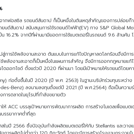
%
นจากฟอสซิล รถยนต์สันดาป ก็เป็นหนึ่งในต้นเหตุสำคัญของการปล่อยก๊าซ
นต์สันดาป สนับสนุนการใช้รถยนต์ไฟฟ้า(EV) ทาง S&P Global Mob
ิดเป็น 16.2% จากปีที่ผ่านมามียอดการใช้แบตเตอรี่ในรถยนต์ 9.6 ล้านคัน
นไปสู่การใช้พลังงานสะอาด ต้นแบบในการแก้ไขปัญหาลดโลกร้อนจึงมีการป
้พลังงานสะอาดก็เป็นหนึ่งในแผนการสำคัญ จึงมีการออกกฎหมายแก้ไขข้
นไดออกไซด์ ตั้งแต่วปี 2020 ที่ผ่านมา โดยมีเป้าหมายให้รถยนต์โด
อตั้งขึ้นในปี 2020 (ปี พ.ศ. 2563) ในฐานะบริษัทร่วมทุนระหว่าง สเต
des-Benz) ลงนามลงทุนตั้งแต่ปี 2021 (ปี พ.ศ.2564) ถือเป็นความร่ว
องการตลาดในยุโรปที่กำลังขยายตัว
ลทำให้ ACC บรรลุเป้าหมายการพัฒนาการผลิต การสร้างโมเดลเพื่อแบตเต
นบรรยากาศต่ำที่สุด
สในปี 2566 ซึ่งปัจจุบันกำลังผลิตแบตเตอรี่ให้กับ Stellantis และวาง
งการผลิตไม่ต่ำกว่า 120 กิกะวัตต์ โดยจะมีการสร้างโรงงานกระจายไปใ