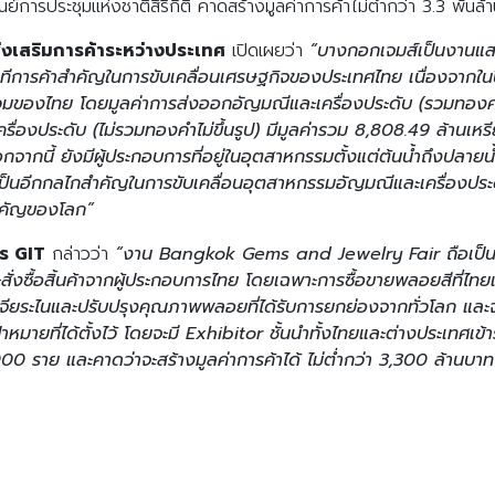
ศูนย์การประชุมแห่งชาติสิริกิติ์ คาดสร้างมูลค่าการค้าไม่ต่ำกว่า 3.3 พันล
มส่งเสริมการค้าระหว่างประเทศ
เปิดเผยว่า
“บางกอกเจมส์เป็นงานแส
นเวทีการค้าสำคัญในการขับเคลื่อนเศรษฐกิจของประเทศไทย เนื่องจากใ
มของไทย โดยมูลค่าการส่งออกอัญมณีและเครื่องประดับ (รวมทองคำไม
่องประดับ (ไม่รวมทองคำไม่ขึ้นรูป) มีมูลค่ารวม 8,808.49 ล้านเหรีย
นอกจากนี้ ยังมีผู้ประกอบการที่อยู่ในอุตสาหกรรมตั้งแต่ต้นน้ำถึงปลา
เป็นอีกกลไกสำคัญในการขับเคลื่อนอุตสาหกรรมอัญมณีและเครื่องปร
สำคัญของโลก”
าร GIT
กล่าวว่า
“งาน Bangkok Gems and Jewelry Fair ถือเป็นห
ะสั่งซื้อสิ้นค้าจากผู้ประกอบการไทย โดยเฉพาะการซื้อขายพลอยสีที่ไท
ารเจียระไนและปรับปรุงคุณภาพพลอยที่ได้รับการยกย่องจากทั่วโลก และ
ป้าหมายที่ได้ตั้งไว้ โดยจะมี Exhibitor ชั้นนำทั้งไทยและต่างประเทศเ
000 ราย และคาดว่าจะสร้างมูลค่าการค้าได้ ไม่ต่ำกว่า 3,300 ล้านบาท