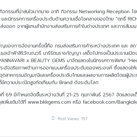
กิจกรรมที่น่าสนใจมากมาย อาทิ กิจกรรม Networking Reception โซน
และนิทรรศการเครื่องประดับด้านความเชื่อโชคลางของไทย “ฤทธิ์ RICH
งออก จากผู้แทนสำนักงานส่งเสริมการค้าในต่างประเทศ และการสัมมนา
ญของการจัดงานครั้งนี้คือ กรมส่งเสริมการค้าระหว่างประเทศ และ สถ
ูกเธอเจ้าฟ้าสิริวัณณวรี นารีรัตนราชกัญญา เสด็จไปทรงเป็นประธานเ
RIVANNAVARI x BEAUTY GEMS มาจัดแสดงในนิทรรศการพิเศษ “Heirl
ร่พระอัจฉริยภาพด้านการออกแบบเครื่องประดับของพระองค์ ซึ่งแสดงให้
อุตสาหกรรมอัญมณีและเครื่องประดับไทยและผลงานการผลิตโดยผู้ประ
มีความประณีตสูงทัดเทียมกับ Brand ดังระดับโลก
69 มีกำหนดจัดขึ้นระหว่างวันที่ 21-25 กุมภาพันธ์ 2567 จัดแสดงเต็มพ
ข้อมูลเพิ่มเติมได้ที่ www.bkkgems.com หรือ facebook.com/Bangko
Post Views:
197