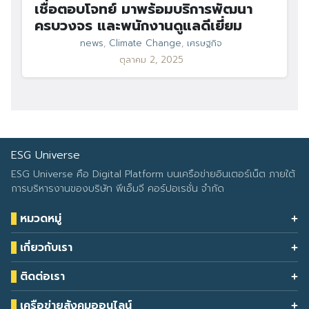
เชื่อตอบโจทย์ มาพร้อมบริการพัฒนา
ครบวงจร และพนักงานดูแลดีเยี่ยม
news
,
Climate Change
,
เศรษฐกิจ
ตุลาคม 2, 2025
ESG Universe
ESG Universe คือ Digital Platform บนเครือข่ายอินเตอร์เน็ต ภายใต้
การบริหารงานของบริษัท พีเอ็มจี คอร์ปอเรชั่น จำกัด
หมวดหมู่
Health & Wellness
เกี่ยวกับเรา
Eco Icon
Our Services
ESG Data
ติดต่อเรา
About Us
โทรศัพท์: 090-549-2524
Climate Change
Contact Us
เครือข่ายสังคมออนไลน์