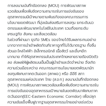
การลงนามบันทึกข้อตกลง (MOU) การพัฒนาสภาพ
แวดล้อมเพื่อเพิ่มขีดความสามารถในการแข่งขันของ
อุตสาหกรรมมีเป้าหมายตามพันธกิจของคณะกรรมการ
นโยบายเขตพัฒนา ที่มุ่งเน้นส่งเสริมการลงทุน ยกระดับนว
ตกรรมและพัฒนาเทคโนโลยีในประเทศ รวมถึงยกระดับ
เศรษฐกิจ สังคม และสิ่งแวดล้อม
ในช่วงที่ผ่านมา ธุรกิจ SMEs ของไทยได้รับผลกระทบอย่าง
มากจากการนำเข้าผลิตภัณฑ์ราคาถูกที่ไม่ได้มาตรฐาน ทั้งชิ้น
ส่วนอะไหล่ไฟฟ้า อิเล็กทรอนิกส์ เนื้อสัตว์ และอื่นๆอีก
มากมาย ทำให้อุตสาหกรรมในประเทศไทยหลายรายต้องปิดตัว
ลง ส่งผลให้ผู้ผลิตเบนเข็มเป็นผู้นำเข้าและจัดจำหน่าย จึงเกิด
ความร่วมมือระหว่าง คณะกรรมการนโยบายเขตพัฒนานัก
ลงทุนพิเศษภาคตะวันออก (สกพอ.) หรือ อีอีซี สภา
อุตสาหกรรมแห่งประเทศ ไทย (ส.อ.ท.) ลงนามบันทึกข้อตกลง
(MOU) การพัฒนาสภาพแวดล้อมเพื่อเพิ่มขีดความสามารถใน
การแข่งขันของอุตสาหกรรมเป้าหมายในเขตพัฒนาพิเศษภาค
ตะวันออก(EEC-Eastern Economic Corridor) เพื่อปลุก
ความเข้มแข็งฟื้นฟูรากฐานอุตสาหกรรมไทยอย่างเร่งด่วน