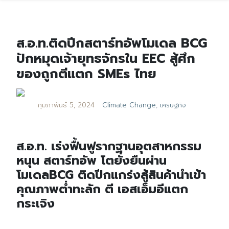
ส.อ.ท.ติดปีกสตาร์ทอัพโมเดล BCG
ปักหมุดเจ้ายุทธจักรใน EEC สู้ศึก
ของถูกตีแตก SMEs ไทย
กุมภาพันธ์ 5, 2024
Climate Change
,
เศรษฐกิจ
ส.อ.ท. เร่งฟื้นฟูรากฐานอุตสาหกรรม
หนุน สตาร์ทอัพ โตยั่งยืนผ่าน
โมเดลBCG ติดปีกแกร่งสู้สินค้านำเข้า
คุณภาพต่ำทะลัก ตี เอสเอ็มอีแตก
กระเจิง