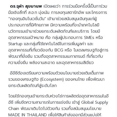
ดร.จุฬา สุขมานพ
เปิดเผยว่า การร่วมมือครั้งนี้เป็นการ่วม
มือเชิงลึกที่ ส.อ.ท มุ่งเน้น การลงทุนสตาร์ทอัพ และโครงการ
“กองทุนอินโนเวชั่นวัน” เข้ามาช่วยสนับสนุนเงินทุนแก่ผู้
ประกอบการที่มีศักยภาพ มีความพร้อมที่จะนำเทคโนโลยี
นวัตกรรมเข้ามาช่วยยกระดับผลิตภัณฑ์และบริการ โดยมี
อุตสาหกรรมเป้าหมาย คือ กลุ่มผู้ประกอบการ SMEs หรือ
Startup และกลุ่มที่ใช้เทคโนโลยีในการเพิ่มมูลค่า และ
อุตสาหกรรมที่เกี่ยวข้องกับ BCG หรือ โมเดลเศรษฐกิจสู่การ
พัฒนาที่ยั่งยืน รวมถึงอุตสาหกรรมเมกาเทรนด์ ที่เกี่ยวกับ
ความยั่งยืน พลังงานสะอาด และอุตสาหกรรมสีเขียว
อีอีซีต้องเตรียมความพร้อมด้วยนโยบายช่วยเติมเต็มภาพ
รวมของเศรษฐกิจ (Ecosystem) ของคนไทย เพื่อพัฒนา
ยกระดับผลิตภัณฑ์สู่ระดับโลก
โดยใช้กองทุนเข้ายกระดับห่วงโซ่การผลิตต่ออุตสาหกรรมในอี
อีซี เพิ่มขีดความสามารถในการแข่งขัน เข้าสู่ Global Supply
Chain พัฒนาเติบโตไปด้วยกัน รวมทั้งสนับสนุนนโยบาย
MADE IN THAILAND เพื่อให้สินค้าส่งออกมีส่วนแบ่งให้