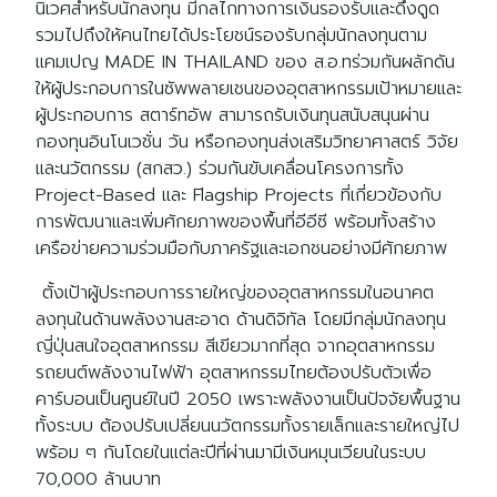
นิเวศสำหรับนักลงทุน มีกลไกทางการเงินรองรับและดึงดูด
รวมไปถึงให้คนไทยได้ประโยชน์รองรับกลุ่มนักลงทุนตาม
แคมเปญ MADE IN THAILAND ของ ส.อ.ทร่วมกันผลักดัน
ให้ผู้ประกอบการในซัพพลายเชนของอุตสาหกรรมเป้าหมายและ
ผู้ประกอบการ สตาร์ทอัพ สามารถรับเงินทุนสนับสนุนผ่าน
กองทุนอินโนเวชั่น วัน หรือกองทุนส่งเสริมวิทยาศาสตร์ วิจัย
และนวัตกรรม (สกสว.) ร่วมกันขับเคลื่อนโครงการทั้ง
Project-Based และ Flagship Projects ที่เกี่ยวข้องกับ
การพัฒนาและเพิ่มศักยภาพของพื้นที่อีอีซี พร้อมทั้งสร้าง
เครือข่ายความร่วมมือกับภาครัฐและเอกชนอย่างมีศักยภาพ
ตั้งเป้าผู้ประกอบการรายใหญ่ของอุตสาหกรรมในอนาคต
ลงทุนในด้านพลังงานสะอาด ด้านดิจิทัล โดยมีกลุ่มนักลงทุน
ญี่ปุ่นสนใจอุตสาหกรรม สีเขียวมากที่สุด จากอุตสาหกรรม
รถยนต์พลังงานไฟฟ้า อุตสาหกรรมไทยต้องปรับตัวเพื่อ
คาร์บอนเป็นศูนย์ในปี 2050 เพราะพลังงานเป็นปัจจัยพื้นฐาน
ทั้งระบบ ต้องปรับเปลี่ยนนวัตกรรมทั้งรายเล็กและรายใหญ่ไป
พร้อม ๆ กันโดยในแต่ละปีที่ผ่านมามีเงินหมุนเวียนในระบบ
70,000 ล้านบาท