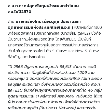
ส.อ.ท.คาดปลุกเงินทุนเข้าระบบกว่า1แสน
ลบ.ในปี2570
ด้าน
นายเกรียงไกร เธียรนุกุล ประธานสภา
อุตสาหกรรมแห่งประเทศไทย(ส.อ.ท.)
เปิดเผยถึงการขับ
เคลื่อนอุตสาหกรรมขนาดกลางและขนาดย่อม (SMEs) ซึ่งถือ
เป็นฐานรากแห่งเศรษฐกิจไทย โดยพื้นที่EEC เป็นพื้นที่
ยุทธศาสตร์ด้านการลงทุนในอุตสาหกรรมเป้าหมายสร้างการ
เติบโตในอุตสาหกรมใหม่ ทั้ง S-Curve และ New S-Curve
ที่สำคัญของประเทศไทย
“ปี 2566 มีมูลค่าการลงทุนกว่า 38,613 ล้านบาท และมี
สมาชิก ส.อ.ท. ที่อยู่ในพื้นที่ดังกล่าวจำนวน 1,209 ราย
ครอบคลุม 3 จังหวัดที่สำคัญของประเทศไทย ได้แก่ ระยอง
ชลบุรีและฉะเชิงเทรา จึงพัฒนาความร่วมมือระหว่าง ส.อ.ท.
และ EEC ขับเคลื่อนอุตสาหกรรมของประเทศที่ทั้ง 46 กลุ่ม
อุตสาหกรรมและ 11 คลัสเตอร์ ครอบคลุม 76จังหวัด ให้แก่
ผู้ประกอบการในเขตพัฒนาพิเศษฯ เพื่อก่อให้เกิดการสร้าง
เครือข่ายทางธุรกิจ (Business Network) และยกระดับ