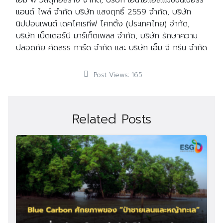
เอ็ม พี วัสดุก่อสร้าง จำกัด, บริษัท เอ็น.เอ.เอส.แมชชีนเนอร์รี่
แอนด์ ไพล์ จำกัด บริษัท แสงฤทธิ์ 2559 จำกัด, บริษัท
นิปปอนเพนต์ เดคโคเรทีฟ โคทติ้ง (ประเทศไทย) จำกัด,
บริษัท เบ็ตเตอร์บี มาร์เก็ตเพลส จำกัด, บริษัท รักษาความ
Search
Search
ปลอดภัย คัดสรร การ์ด จำกัด และ บริษัท เอ็ม จี กรีน จำกัด
for:
Post Views:
165
Related Posts