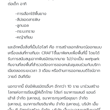
ต่อเด็ก อาทิ
-การเลือกใช้พื้นยาง
-สีปลอดสารพิษ
-ลูกบอล
-กระบะทราย
-หญ้าเทียม
และอีกหนึ่งสิ่งที่เป็นไฮไลท์ คือ การสร้างเอกลักษณ์ออกแบบ
เครื่องเล่นที่ทางทีมจะ CRAFTขึ้นมาพิเศษเพื่อพื้นที่นี้ โดยได้
รับการสนับสนุนจากพันธมิตรมากมาย ไม่ว่าจะเป็น we!park
ทีมงานที่ลงพื้นที่สำรวจต้องการของคนในชุมชนร่วมกับบริทา
เนียตลอดระยะเวลา 3 เดือน หรือด้านการออกแบบดีไซน์จาก
วายด์ อินทีเรีย
นอกจากนี้ ยังมีพันธมิตรอื่นๆ อีกกว่า 10 ราย มาร่วมสร้าง
โลกแห่งการเรียนรู้ให้เด็กไทย ได้แก่ ธนาคารแลนด์ แอนด์
เฮ้าส์ จำกัด (มหาชน), ธนาคารกรุงศรีอยุธยา จำกัด
(มหาชน), ธนาคารเกียรตินาคิน จำกัด (มหาชน), บริษัท เอ็ม