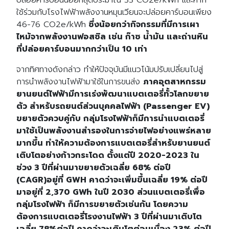
ปล่อยคาร์บอนน้อยที่สุดประมาณ 33 CO2e/kWh และหาก
ใช้ร่วมกับโรงไฟฟ้าพลังงานหมุนเวียนจะปล่อยคาร์บอนเพียง
46-76 CO2e/kWh
ซึ่งน้อยกว่ากิจกรรมที่มีการเผา
ไหม้จากพลังงานฟอสซิล เช่น ก๊าซ น้ำมัน และถ่านหิน
ที่ปล่อยคาร์บอนมากกว่าเป็น 10 เท่า
จากทิศทางดังกล่าว ทำให้ปัจจุบันมีแนวโน้มปรับเปลี่ยนไปสู่
การนำพลังงานไฟฟ้ามาใช้ในการขนส่ง
ภาคอุตสาหกรรม
ยานยนต์ไฟฟ้ามีการเร่งพัฒนาแบตเตอรี่ทั้วโลกขยาย
ตัว สำหรับรถยนต์ส่วนบุคคลไฟฟ้า (Passenger EV)
ขยายตัวควบคู่กับ กลุ่มโรงไฟฟ้าก็มีการนำแบตเตอรี่
มาใช้เป็นพลังงานสำรองในการจ่ายไฟอย่างแพร่หลาย
มากขึ้น ทำให้ความต้องการแบตเตอรี่สำหรับยานยนต์
เติบโตอย่างก้าวกระโดด ตั้งแต่ปี 2020-2023 ใน
ช่วง 3 ปีที่ผ่านมาขยายตัวเฉลี่ย 68% ต่อปี
(CAGR)อยู่ที่ GWH คาดว่าจะเพิ่มขึ้นเฉลี่ย 19% ต่อปี
มาอยู่ที่ 2,370 GWh ในปี 2030 ส่วนแบตเตอรี่เพื่อ
กลุ่มโรงไฟฟ้า ก็มีการขยายตัวเช่นกัน โดยความ
ต้องการแบตเตอรี่โรงงานไฟฟ้า 3 ปีที่ผ่านมาเติบโต