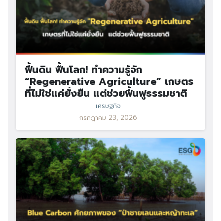
ฟื้นดิน ฟื้นโลก! ทำความรู้จัก
“Regenerative Agriculture” เกษตร
ที่ไม่ใช่แค่ยั่งยืน แต่ช่วยฟื้นฟูธรรมชาติ
เศรษฐกิจ
กรกฎาคม 23, 2026