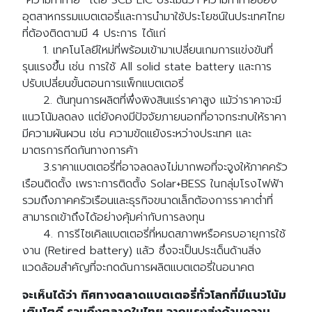
“ความท้าทาย” โดย SCB EIC ประเมินว่า ความท้าทายของ
อุตสาหกรรมแบตเตอรี่และการนำมาใช้ประโยชน์ในประเทศไทย
ที่ต้องติดตามมี 4 ประการ ได้แก่
1. เทคโนโลยีใหม่ที่พร้อมเข้ามาเปลี่ยนเกมการแข่งขันที่
รุนแรงขึ้น เช่น การใช้ All solid state battery และการ
ปรับเปลี่ยนขั้นตอนการแพ็กแบตเตอรี่
2. ต้นทุนการผลิตที่พึ่งพิงสินแร่ราคาสูง แม้ว่าราคาจะมี
แนวโน้มลดลง แต่ยังคงมีปัจจัยภายนอกที่อาจกระทบให้ราคา
มีความผันผวน เช่น ความขัดแย้งระหว่างประเทศ และ
มาตรการกีดกันทางการค้า
3.ราคาแบตเตอรี่ที่อาจลดลงไม่มากพอที่จะจูงให้ภาคครัว
เรือนติดตั้ง เพราะการติดตั้ง Solar+BESS ในกลุ่มโรงไฟฟ้า
รวมถึงภาคครัวเรือนและธุรกิจขนาดเล็กต้องการราคาต่ำที่
สามารถเข้าถึงได้อย่างคุ้มค่ากับการลงทุน
4. การรีไซเคิลแบตเตอรี่ที่หมดสภาพหรือครบอายุการใช้
งาน (Retired battery) แล้ว ซึ่งจะเป็นประเด็นด้านสิ่ง
แวดล้อมสำคัญที่จะกดดันการผลิตแบตเตอรี่ในอนาคต
จะเห็นได้ว่า ทิศทางตลาดแบตเตอรี่ทั่วโลกที่มีแนวโน้ม