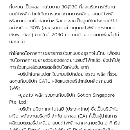
ทั้งหมด เป็นผลจากนโยบาย 30@30 ที่ส่งเสริมการใช้ยาน
ยนต์ไฟฟ้า ทำให้เกิดการลงทุนภาคการผลิตยานยนต์ไฟฟ้า
หรือยานยนต์ที่ปล่อยก๊าซเรือนกระจกเป็นศูนย์ในประเทศให้ได้
อย่างน้อย 30% (ของรถยนต์ส่วนบุคคลไฟฟ้าและรถยนต์
เชิงพาณิชย์) ภายในปี 2030 มีความต้องการแบตเพิ่มขึ้นไม่
น้อยกว่า
ทำให้เกิดโอกาสการขยายการร่วมทุนของธุรกิจในไทย เพื่อรับ
กับโอกาสการขยายตัวของตลาดยานยนต์ไฟ้าแล้ว ยังนำไปสู่
การร่วมทุนผลิตแบตเตอรี่เติบโตเพิ่มขึ้น อาทิ
-บริษัทในกลุ่มปตท.ในนามบริษัทย่อย อรุณ พลัส ที่ร่วม
ลงทุนกับบริษัท CATL ผลิตแบตเตอรี่สำหรับผลิตรถยนต์
ไฟฟ้า
-นูออโว พลัส ร่วมทุนกับบริษัท Gotion Singapore
Pte. Ltd.
-บริษัท อมิตา เทคโนโลยี (ประเทศไทย) ซึ่งเป็นบริษัทใน
เครือ พลังงานบริสุทธิ์ จำกัด มหาชน (EA) ก็เป็นผู้นำในการ
ผลิตแบตเตอรี่สำหรับยานยนต์ไฟฟ้าหลากหลายชนิด อาทิ เรือ