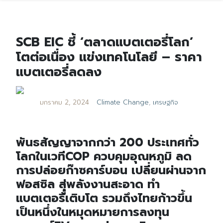
SCB EIC ชี้ ‘ตลาดแบตเตอรี่โลก’
โตต่อเนื่อง แข่งเทคโนโลยี – ราคา
แบตเตอรี่ลดลง
มกราคม 2, 2024
Climate Change
,
เศรษฐกิจ
พันธสัญญาจากกว่า 200 ประเทศทั่ว
โลกในเวทีCOP ควบคุมอุณหภูมิ ลด
การปล่อยก๊าซคาร์บอน เปลี่ยนผ่านจาก
ฟอสซิล สุู่พลังงานสะอาด ทำ
แบตเตอรี่เติบโต รวมถึงไทยก้าวขึ้น
เป็นหนึ่งในหมุดหมายการลงทุน