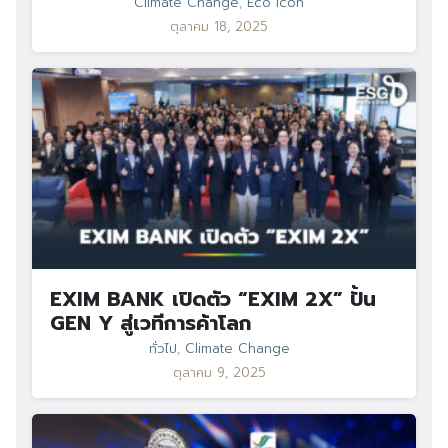
Climate Change
,
Eco Icon
ตุลาคม 18, 2025
EXIM BANK เปิดตัว “EXIM 2X” ปั้น
GEN Y สู่เวทีการค้าโลก
ทั่วไป
,
Climate Change
ตุลาคม 9, 2025