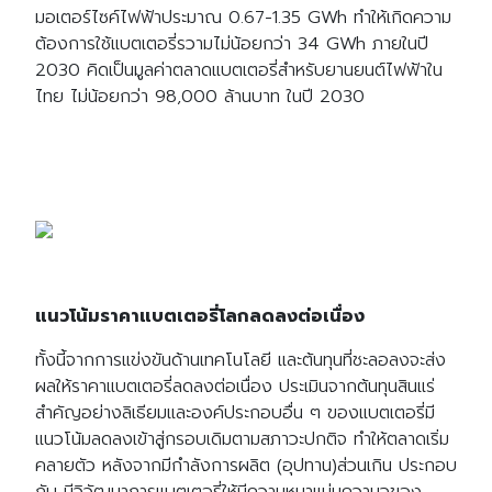
มอเตอร์ไซค์ไฟฟ้าประมาณ 0.67-1.35 GWh ทำให้เกิดความ
ต้องการใช้แบตเตอรี่รวามไม่น้อยกว่า 34 GWh ภายในปี
2030 คิดเป็นมูลค่าตลาดแบตเตอรี่สำหรับยานยนต์ไฟฟ้าใน
ไทย ไม่น้อยกว่า 98,000 ล้านบาท ในปี 2030
แนวโน้มราคาแบตเตอรี่โลกลดลงต่อเนื่อง
ทั้งนี้จากการแข่งขันด้านเทคโนโลยี และต้นทุนที่ชะลอลงจะส่ง
ผลให้ราคาแบตเตอรี่ลดลงต่อเนื่อง ประเมินจากต้นทุนสินแร่
สำคัญอย่างลิเธียมและองค์ประกอบอื่น ๆ ของแบตเตอรี่มี
แนวโน้มลดลงเข้าสู่กรอบเดิมตามสภาวะปกติจ ทำให้ตลาดเริ่ม
คลายตัว หลังจากมีกำลังการผลิต (อุปทาน)ส่วนเกิน ประกอบ