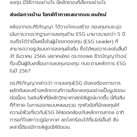
ลงทุน มีวิธีการอย่างไร มีหลักเกณฑ์เลือกอย่างไร
ส่งต่อการบ้าน โจทย์ท้าทายเลขากบข.คนใหม่
หลังจากดร.ศิริกัญญา ได้วางโครงสร้าง กองทุนกบข.มุ่ง
เน้นการวางรากฐานการลงทุนด้าน ESG มายาวนานกว่า 5 ปี
จนถือได้ว่าเป็นหนึ่งในผู้นำตลาดลงทุน (ESG Leader) ที่
สามารถวางรูปแบบการลงทุนยั่งยืน ซึ่งได้หมดวาระลงในสิ้นปี
31 ธันวาคม 2566 เลขาคนใหม่ ดร.ทรงพล ชีวะปัญญาโรจน์
ที่จะเป็นผู้ขับเคลื่อนการลงทุนกองทุน กบข.ตามหลักการ ESG
ในปี 2567
ดร.ศิริกัญญากล่าวว่า การลงทุนESG ยังคงต้องการการ
ผลักดันและสร้างหลักเกณฑ์การเลือกลงทุนอย่างเป็นรูปธรรม
ต่อเนื่อง ในเชิงลึกที่มีหลักวิทยาศาสตร์พิสูจน์มากขึ้น นี่คือสิ่ง
ที่ท้าทาย ในการออกแบบหลอมรวม ทุกหัวข้อที่นักลงทุนให้
ความใส่ใจเกี่ยวกับESG ให้สอดคล้องกับหลักการสากล ่อาทิ
การแก้ไขสภาวะภูมิอากาศ ลดโลกร้อนได้กี่เปอร์เซ็นต์ สิ่ง
เหล่านี้ต้องมีการพิสูจน์ให้ชัดเจน