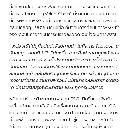
สิ่งที่จะทำปกป้องการฟอกเขียวได้คือการประเมินกรอบด้าน
ทั้ง ห่วงโซ่คุณค่า (Value Chain) ตั้งแต่ต้นน้ำ ยันปลายน้ำ
มีการผลักดันESG จะมีความชัดเจนและตรวจสอบได้ เพราะมี
กลุ่มนักลงทุน 90% ยังไม่เชื่อเกี่ยวกับการดำเนินการESG ทำ
จริง ดังนั้นการทำเนินการในรายละเอียด จึงช่วยในการพิสูจน์
“จะต้องเข้าไปดูทั้งต้นน้ำยันปลายน้ำ ในกิจการ ในมาตรฐาน
นักลงทุน สมมุติว่ามีบริษัทหนึ่ง ขายเสื้อผ้าราคาถูกแล้วขาย
ดีมากเลย แต่ว่ามีประเด็นโรงงานผลิตอยู่ในอุยก็ต้องหารือ
ก้นตลอด สอบถามมีการใช้แรงงานต้นทุนถูก แรงงานทาส
สอดคล้องกับหลักสิทธิมนุษชนหรือไม่ มีการซื้อวัตถุดิบจาก
โรงงานที่ใช้แรงงานทาสหรือไม่ ไม่สามารถหลับตาข้างเดียว
ได้ มีการปรับปรุงพัฒนาตาม ESG ทุกกระบวนการ”
หลักเกณฑ์และเป้าหมายการลงทุน ESG เปิดขึ้นมา เพื่อขับ
เคลื่อนด้านควาามยั่งยืน จึงเชื่อในการเจรจาสร้างความเข้าใจ
แสวงหาความร่วมมือ จึงสามารถเปลี่ยนแปลงตลาด ผ่านการ
ช่วยเหลือ ยกระดับซัพพลายเชน ไปสู่มาตรฐานสากลได้ โดย
ไม่มีการถอนการลงทุน แต่จะมีการปรับประเด็นที่ผู้มีส่วนได้