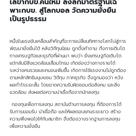
เลขากบข.คนใหม่ ลงลึกมาตรฐานเฉ
พาะกบข. สู่โลกบอล วัดความยั่งยืน
เป็นรูปธรรม
หนึ่งในแรงขับเคลื่อนสำคัญที่จะการเปลี่ยนทิศทางโลกไปสู่การ
พัฒนายั่งยืนได้ หลังวิถีทุนนิยม ถูกตั้งคำถาม ถึงการเติบโต
ทางเศรษฐกิจและธุรกิจที่ผ่านมา พบว่า ยิ่งเศรษฐกิจเติบโต
แต่กลับมีสิ่งแวดล้อมเสื่อมโทรม เกิดช่องว่างทางรายได้
ระหว่างคนรวยและคนจนเพิ่มขึ้น เกิดการใช้แรงงานไม่ถูกต้อง
ตามหลักสิทธิมนุษยชน วิถีทุน ภาคธุรกิจ จึงถูกมองว่า หวัง
ผลกำไรระยะสั้น โดยขาดความรับผิดชอบต่อสังคม และสิ่ง
แวดล้อม ส่งผลต่อความน่าเชื่อถือจากนักลงทุน
กองทุนเพื่อการลงทุน สถาบันด้านการลงทุน ที่ต้องการได้
รับการยอมรับ น่าเชื่อถือ และให้ผลตอบแทนระยะยาว สร้าง
ความพึงพอใจให้กับสมาชิก จึงต้องวางรากฐานการลงทุน
เพื่อความยั่งยืน