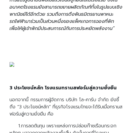
การแปรรูปน้ำมันพืชใช้แล้วเป็นสบู่ก้อนใช้ในโรงแรม ซึ่งใน
อนาคตโรงแรมยังสามารถขยายผลิตภัณฑ์ทั้งในรูปแบบเชิง
พาณิชย์ได้อีกด้วย รวมถึงการดึงพันธมิตรยานพาหนะ
รถไฟฟ้ามาร่วมเป็นส่วนหนึ่งของแพ็คเกจการจองที่พัก
เพื่อให้ผู้เข้าพักมีประสบการณ์กับการประหยัดพลังงาน”
3 ประโยชน์หลัก โรงแรมทรานสฟอร์มสู่ความยั่งยืน
นอกจากนี้ กรรมการผู้จัดการ บริษัท โล-คาร์บ จำกัด ยังชี้
ถึง “3 ประโยชน์หลัก” ที่ธุรกิจโรงแรมไทยจะได้รับเมื่อทรานส
ฟอร์มสู่ความยั่งยืน คือ
1.การลดต้นทุน เพราะแหล่งการปล่อยก๊าซเรือนกระจก