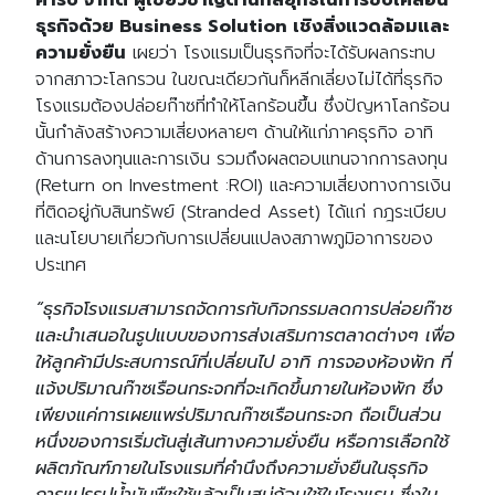
คาร์บ จำกัด ผู้เชี่ยวชาญด้านกลยุทธ์ในการขับเคลื่อน
ธุรกิจด้วย Business Solution เชิงสิ่งแวดล้อมและ
ความยั่งยืน
เผยว่า โรงแรมเป็นธุรกิจที่จะได้รับผลกระทบ
จากสภาวะโลกรวน ในขณะเดียวกันก็หลีกเลี่ยงไม่ได้ที่ธุรกิจ
โรงแรมต้องปล่อยก๊าซที่ทำให้โลกร้อนขึ้น ซึ่งปัญหาโลกร้อน
นั้นกำลังสร้างความเสี่ยงหลายๆ ด้านให้แก่ภาคธุรกิจ อาทิ
ด้านการลงทุนและการเงิน รวมถึงผลตอบแทนจากการลงทุน
(Return on Investment :ROI) และความเสี่ยงทางการเงิน
ที่ติดอยู่กับสินทรัพย์ (Stranded Asset) ได้แก่ กฎระเบียบ
และนโยบายเกี่ยวกับการเปลี่ยนแปลงสภาพภูมิอาการของ
ประเทศ
“ธุรกิจโรงแรมสามารถจัดการกับกิจกรรมลดการปล่อยก๊าซ
และนำเสนอในรูปแบบของการส่งเสริมการตลาดต่างๆ เพื่อ
ให้ลูกค้ามีประสบการณ์ที่เปลี่ยนไป อาทิ การจองห้องพัก ที่
แจ้งปริมาณก๊าซเรือนกระจกที่จะเกิดขึ้นภายในห้องพัก ซึ่ง
เพียงแค่การเผยแพร่ปริมาณก๊าซเรือนกระจก ถือเป็นส่วน
หนึ่งของการเริ่มต้นสู่เส้นทางความยั่งยืน หรือการเลือกใช้
ผลิตภัณฑ์ภายในโรงแรมที่คำนึงถึงความยั่งยืนในธุรกิจ