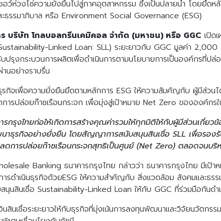
๊กซอว์ห่วงโซ่ความยั่งยืนไปสู่ภาคอุตสาหกรรม ซึ่งเป็นปลายน้ำ โดยยึด
ม และธรรมาภิบาล หรือ Environment Social Governance (ESG)
าร บริษัท โกลบอลกรีนเคมิคอล จำกัด (มหาชน) หรือ GGC
เปิดเ
น (Sustainability-Linked Loan: SLL) ระยะยาวกับ GGC มูลค่า 2,000
บปรุงกระบวนการผลิตเพื่อดำเนินการตามนโยบายการเป็นองค์กรที่ปล่อยก
Search
่านอย่างราบรื่น
Search
for:
รกิจเพื่อความยั่งยืนยึดตามหลักการ ESG ให้ความสัมคัญกับ ผู้มีส่วนได้
ารปล่อยก๊าซเรือนกระจก เพื่อมุ่งสู่เป้าหมาย Net Zero ขององค์กร
รุงไทยก่อให้เกิดการสร้างคุณค่ารวมให้ทุกมิติให้กับผู้มีส่วนเกี่ยวข
ธุรกิจอย่างยั่งยืน โดยสัญญาการสนับสนุนสินเชื่อ SLL เพื่อรอง
ลดการปล่อยก๊าซเรือนกระจกสุทธิเป็นศูนย์ (Net Zero) ตลอดจนบร
Wholesale Banking ธนาคารกรุงไทย กล่าวว่า ธนาคารกรุงไทย มีเป้าห
ลักการดำเนินธุรกิจด้วยESG ให้ความสำคัญกับ สิ่งแวดล้อม สังคมและ
ุนสินเชื่อ Sustainability-Linked Loan ให้กับ GGC ที่ร่วมมือกันดำเนิ
ินสินเชื่อระยะยาวให้กับธุรกิจที่มุ่งเน้นการลงทุนพัฒนาและวิจัยนวัตกรร