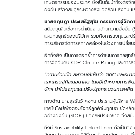
เกษตรกรรมของประเทศ ซึ่งเป็นต้นน้ำที่จะต่อจิ
ยั่งยืน สร้างสมดุลระหว่างสิ่งแวดล้อม สังค
นายกฤษฎา ประเสริฐสุโข กรรมการผู้จัดก
สนับสนุนสินเชื่อการดำเนินงานด้านความยั่งยื
แผนกลยุทธ์ของบริษัทฯ รวมถึงการลงทุนและปรั
การบริหารจัดการสภาพคล่องในช่วงการเปลี่ยนผ
อีกทั้งยัง เป็นการตอกย้ำการดำเนินการกลยุทธ์ธุ
การจัดอันดับ CDP Climate Rating และการลดก
“ความร่วมมือ สะท้อนให้เห็นว่า GGC และธนาคารก
และเศรษฐกิจในอนาคต โดยมีเป้าหมายการพัฒนา
ษัทฯ นำไปลงทุนและปรับปรุงกระบวนการผลิต 
ทางด้าน นายสุรธันว์ คงทน ประธานผู้บริหาร 
เทคโนโลยีเพื่อตอบโจทย์ลูกค้าในทุกมิติ ยึดห
อย่างยั่งยืน (SDGs) ของสหประชาชาติ จึงสนับสน
ทั้งนี้ Sustainability-Linked Loan ถือเป็นวงเง