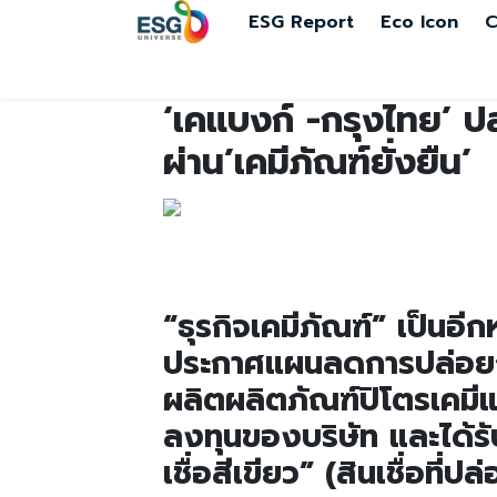
ESG Report
Eco Icon
C
‘เคแบงก์ -กรุงไทย’ ปล่อ
ผ่าน’เคมีภัณฑ์ยั่งยืน’
“ธุรกิจเคมีภัณฑ์” เป็นอีกหน
ประกาศแผนลดการปล่อยก๊
ผลิตผลิตภัณฑ์ปิโตรเคมีแ
ลงทุนของบริษัท และได้ร
เชื่อสีเขียว” (สินเชื่อที่