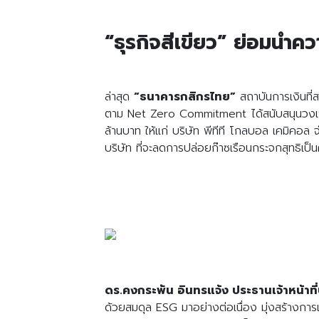
“ธุรกิจสีเขียว” ย่อมนำควา
ล่าสุด
“ธนาคารกสิกรไทย”
สถาบันการเงินที่ส
ตาม Net Zero Commitment ได้สนับสนุนวงเงินส
ล้านบาท ให้แก่ บริษัท พีทีที โกลบอล เคมิคอล
บริษัท ที่จะลดการปล่อยก๊าซเรือนกระจกสุทธิเป
ดร.คงกระพัน อินทรแจ้ง ประธานเจ้าหน้าที
ด้วยสมดุล ESG มาอย่างต่อเนื่อง มุ่งสร้างกา