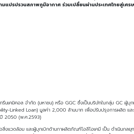
วามแปรปรวนสภาพภูมิอากาศ ร่วมเปลี่ยนผ่านประเทศไทยสู่เศรษ
รีนเคมิคอล จำกัด (มหาชน) หรือ GGC ซึ่งเป็นบริษัทในกลุ่ม GC ผู้บุก
nability-Linked Loan) มูลค่า 2,000 ล้านบาท เพื่อปรับปรุงการผลิต 
นปี 2050 (พ.ศ.2593)
่อสิ่งแวดล้อม และผู้บุกเบิกด้านกาผลิตภัณฑ์โอลีโอเคมี เป็น ดำเนินกลย