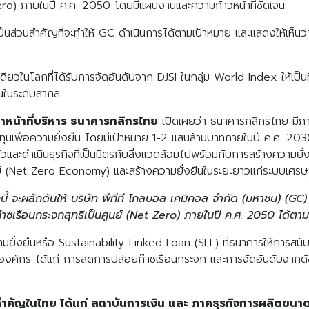
Zero) ภายในปี ค.ศ. 2050 โดยมีแผนงานและความก้าวหน้าที่ชัดเจน
 เป็นส่วนสำคัญที่จะทำให้ GC ดำเนินการได้ตามเป้าหมาย และแสดงให้เห็นว
ดียวในโลกที่ได้รับการจัดอันดับจาก DJSI ในกลุ่ม World Index ให้เป็นที
ืนในระดับสากล
้าหน้าที่บริหาร ธนาคารกสิกรไทย
เปิดเผยว่า ธนาคารกสิกรไทย มีภา
ลงทุนเพื่อความยั่งยืน โดยมีเป้าหมาย 1-2 แสนล้านบาทภายในปี ค.ศ.
ตัวและดำเนินธุรกิจที่เป็นมิตรกับสิ่งแวดล้อมไปพร้อมกับการสร้างความยั่ง
ูนย์ (Net Zero Economy) และสร้างความยั่งยืนในระยะยาวแก่ระบบเศ
งนี้ จะผลักดันให้ บริษัท พีทีที โกลบอล เคมิคอล จำกัด (มหาชน) (
ซเรือนกระจกสุทธิเป็นศูนย์ (Net Zero) ภายในปี ค.ศ. 2050 ได้ตามที่
ความยั่งยืนหรือ Sustainability-Linked Loan (SLL) ที่ธนาคารให้การสนับสนุ
งองค์กร ได้แก่ การลดการปล่อยก๊าซเรือนกระจก และการจัดอันดับจากดั
ำคัญในไทย ได้แก่ สถาบันการเงิน และ ภาคธุรกิจการผลิตขนาดใ