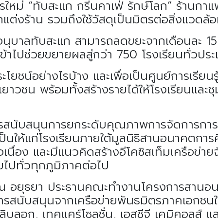
ใหม่ “ทับสะแก กรีนคาเฟ่ รักษ์โลก” ร้านกาแฟกรี
่งร้าน รวมถึงใช้วัสดุเป็นมิตรต่อสิ่งแวดล
อนุบาลทับสะแก สามารถลดขยะจากเดือนละ 15 ต
ข้าไปช่วยขยายผลสู่กว่า 750 โรงเรียนทั่วปร
ระโยชน์อย่างไรบ้าง และเพื่อเป็นศูนย์การเรีย
เยาวชน พร้อมทั้งสร้างรายได้ให้โรงเรียนและช
Search
ห้การสนับสนุนการยกระดับคุณภาพการจัดการก
Search
for:
่จำเป็นให้แก่โรงเรียนภายใต้มูลนิธิสานอนา
เนื่อง และมีแนวคิดสร้างอีโคซิสเท็มเครือข่า
ไปทั่วทุกภูมิภาคต่อไป
์ ณ อยุธยา ประธานคณะทำงานโครงการสาน
การสนับสนุนจากเครือข่ายพันธมิตรภาคเอกชนในภ
บลิบลอก, เทคแคร์โซลูชั่น, เอสซีจี เคมิคอลส์ แ