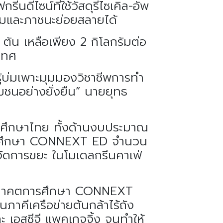
นดีไซน์ที่ใช้วัสดุรีไซเคิล-อัพ
้อมและภาชนะย่อยสลายได้
ัน เหลือเพียง 2 กิโลกรัมต่อ
ะเทศ
นรู้บ่มเพาะมุมมองวิชาชีพการทำ
ุมชนอย่างยั่งยืน” นายยุทธ
ารศึกษาไทย ทั้งด้านงบประมาณ
คตการศึกษา CONNEXT ED จำนวน
ยจัดการขยะ ในโมเดลกรีนคาเฟ่
อนาคตการศึกษา CONNEXT
าคีเครือข่ายต้นกล้าไร้ถัง
ละ เอสซีจี แพคเกจจิ้ง จนทำให้