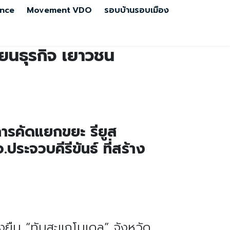
nce
Movement
VDO
รอบบ้านรอบเมือง
ียนธุรกิจ เยาวชน
บการคัดแยกขยะ รียูส
.ประจวบคีรีขันธ์ ที่สร้าง
่งยืน “ทับสะแกโมเดล” จังหวัด