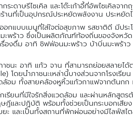
ากกระดาษรีไซเคิล และโต๊ะเก้าอี้ที่อัพไซเคิลจ
ในร้านที่เป็นอุปกรณ์ประหยัดพลังงาน ประหยัด
แบบเมนูที่ใส่ใจต่อสุขภาพ รสชาติดี มีประโ
มะพร้าว ซึ่งเป็นผลิตภัณฑ์ท้องถิ่นของจังหวั
ะเครื่องดื่ม อาทิ ชิฟฟ่อนมะพร้าว บ้าบิ่นมะพร้
ภาชนะ อาทิ แก้ว จาน ที่สามารถย่อยสลายได
ble) โดยนำภาชนะเหล่านี้บางส่วนจากโรงเรี
แวดล้อม ทั้งสายคล้องหูหิ้วแก้วกาแฟจากต้น
รียนที่มีใจรักสิ่งแวดล้อม และผ่านหลักสูตรต้นก
ฎีและปฏิบัติ พร้อมทั้งช่วยเป็นกระบอกเสียง
ขยะ และเป็นทั้งสถานที่พักผ่อนอย่างมีไลฟ์สไตล