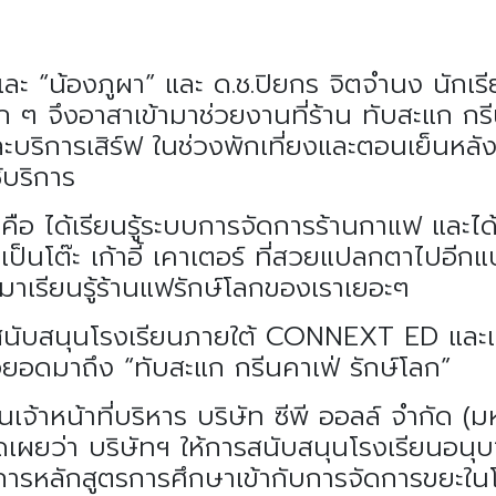
 และ “น้องภูผา” และ ด.ช.ปิยกร จิตจำนง นักเรีย
 จึงอาสาเข้ามาช่วยงานที่ร้าน ทับสะแก กรี
ะบริการเสิร์ฟ ในช่วงพักเที่ยงและตอนเย็นหลังเ
้บริการ
 คือ ได้เรียนรู้ระบบการจัดการร้านกาแฟ และได
ป็นโต๊ะ เก้าอี้ เคาเตอร์ ที่สวยแปลกตาไปอีกแ
ิ่นมาเรียนรู้ร้านแฟรักษ์โลกของเราเยอะๆ
ี่สนับสนุนโรงเรียนภายใต้ CONNEXT ED และเป
อยอดมาถึง “ทับสะแก กรีนคาเฟ่ รักษ์โลก”
นเจ้าหน้าที่บริหาร บริษัท ซีพี ออลล์ จำกัด (มห
เปิดเผยว่า บริษัทฯ ให้การสนับสนุนโรงเรียนอนุ
ณาการหลักสูตรการศึกษาเข้ากับการจัดการขยะใ