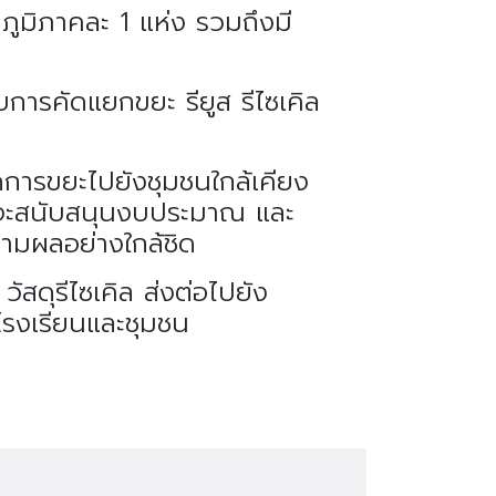
ภูมิภาคละ 1 แห่ง รวมถึงมี
บการคัดแยกขยะ รียูส รีไซเคิล
จัดการขยะไปยังชุมชนใกล้เคียง
คีจะสนับสนุนงบประมาณ และ
ตามผลอย่างใกล้ชิด
สดุรีไซเคิล ส่งต่อไปยัง
โรงเรียนและชุมชน