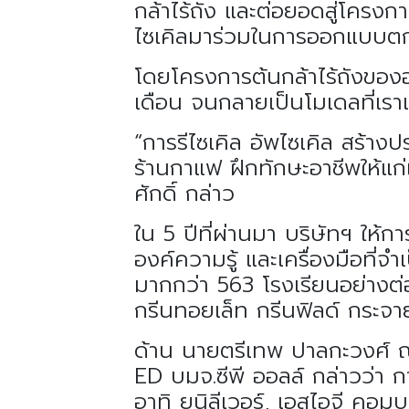
กล้าไร้ถัง และต่อยอดสู่โครงการ
ไซเคิลมาร่วมในการออกแบบตกแต
โดยโครงการต้นกล้าไร้ถังของ
เดือน จนกลายเป็นโมเดลที่เราเ
“การรีไซเคิล อัพไซเคิล สร้างป
ร้านกาแฟ ฝึกทักษะอาชีพให้แก่
ศักดิ์ กล่าว
ใน 5 ปีที่ผ่านมา บริษัทฯ ใ
องค์ความรู้ และเครื่องมือที
มากกว่า 563 โรงเรียนอย่างต่อ
กรีนทอยเล็ท กรีนฟิลด์ กระจาย
ด้าน นายตรีเทพ ปาลกะวงศ
ED บมจ.ซีพี ออลล์ กล่าวว่า 
อาทิ ยูนิลีเวอร์, เอสไอจี คอม