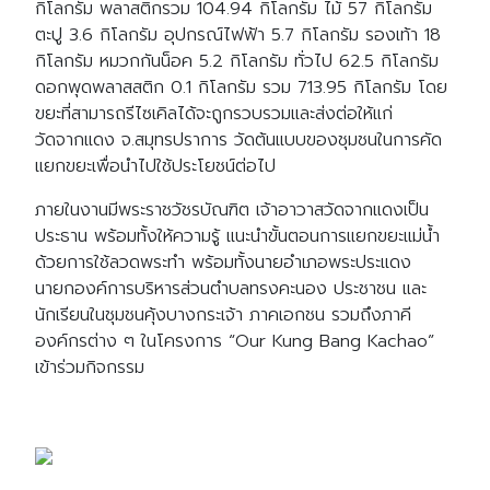
กิโลกรัม พลาสติกรวม 104.94 กิโลกรัม ไม้ 57 กิโลกรัม
ตะปู 3.6 กิโลกรัม อุปกรณ์ไฟฟ้า 5.7 กิโลกรัม รองเท้า 18
กิโลกรัม หมวกกันน็อค 5.2 กิโลกรัม ทั่วไป 62.5 กิโลกรัม
ดอกพุดพลาสสติก 0.1 กิโลกรัม รวม 713.95 กิโลกรัม โดย
ขยะที่สามารถรีไซเคิลได้จะถูกรวบรวมและส่งต่อให้แก่
วัดจากแดง จ.สมุทรปราการ วัดต้นแบบของชุมชนในการคัด
แยกขยะเพื่อนำไปใช้ประโยชน์ต่อไป
ภายในงานมีพระราชวัชรบัณฑิต เจ้าอาวาสวัดจากแดงเป็น
ประธาน พร้อมทั้งให้ความรู้ แนะนำขั้นตอนการแยกขยะแม่น้ำ
ด้วยการใช้ลวดพระทำ พร้อมทั้งนายอำเภอพระประแดง
นายกองค์การบริหารส่วนตำบลทรงคะนอง ประชาชน และ
นักเรียนในชุมชนคุ้งบางกระเจ้า ภาคเอกชน รวมถึงภาคี
องค์กรต่าง ๆ ในโครงการ “Our Kung Bang Kachao”
เข้าร่วมกิจกรรม