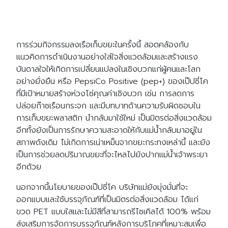
การร่วมกิจกรรมลงเรือเก็บขยะในครั้งนี้ สอดคล้องกับ
แนวคิดการดำเนินงานอย่างใส่ใจสิ่งแวดล้อมและสร้างแรง
บันดาลใจให้เกิดการเปลี่ยนแปลงในเชิงบวกแก่ผู้คนและโลก
อย่างยั่งยืน หรือ PepsiCo Positive (pep+) ของเป๊ปซี่โค
ที่มีเป้าหมายสร้างห่วงโซ่คุณค่าเชิงบวก เช่น การลดการ
ปล่อยก๊าซเรือนกระจก และมีบทบาทด้านความรับผิดชอบใน
การเก็บขยะพลาสติก นำกลับมาใช้ใหม่ เป็นมิตรต่อสิ่งแวดล้อม
อีกทั้งยังเป็นการรักษาความสะอาดให้กับแม่น้ำกลับมาอยู่ใน
สภาพดังเดิม ไม่เกิดการเน่าเหม็นจากขยะกระทงเหล่านี้ และยัง
เป็นการช่วยลดปริมาณขยะที่จะไหลไปยังปากแม่น้ำเจ้าพระยา
อีกด้วย
นอกจากนี้นโยบายของเป๊ปซี่โค บริษัทแม่ยังมุ่งมั่นที่จะ
ออกแบบและใช้บรรจุภัณฑ์ที่เป็นมิตรต่อสิ่งแวดล้อม ได้แก่
ขวด PET แบบใสและไม่มีสีที่สามารถรีไซเคิลได้ 100% พร้อม
ส่งเสริมการจัดการบรรจุภัณฑ์หลังการบริโภคที่เหมาะสมเพื่อ