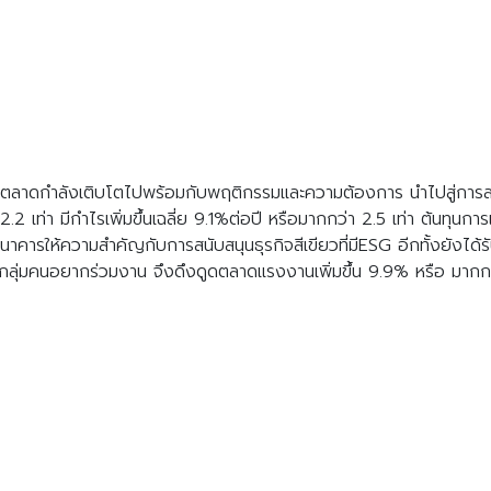
มื่อตลาดกำลังเติบโตไปพร้อมกับพฤติกรรมและความต้องการ นำไปสู่การส
ว่า 2.2 เท่า มีกำไรเพิ่มขึ้นเฉลี่ย 9.1%ต่อปี หรือมากกว่า 2.5 เท่า ต้นท
กธนาคารให้ความสำคัญกับการสนับสนุนธุรกิจสีเขียวที่มีESG อีกทั้งยังได
ะมีกลุ่มคนอยากร่วมงาน จึงดึงดูดตลาดแรงงานเพิ่มขึ้น 9.9% หรือ มากกว