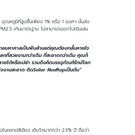
หภูมิที่สูงขึ้นเพียง 1% หรือ 1 องศา นั้นส่ง
ันPM2.5 เกินมาตรฐาน ไม่สามารถออกไปเดินเล่น
มากมายมหาศาลเป็นพันล้านแต่คุณต้องกลั้นหายใจ
้โลกที่สวยงามกว่าเดิม ที่สะอาดกว่าเดิม คุณก็
สลายได้หรือเปล่า รวมถึงคิดบรรจุภัณฑ์รักษ์โลก
ตพลังงานสะอาด ติดSolar Rooftopเป็นต้น”
กิจในตลาดสีเขียว เติบโตมากกว่า 23% ปี ถือว่า