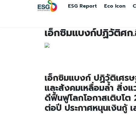
ESG Report
Eco Icon
C
เอ็กซิมแบงก์ปฏิวัติศ
เอ็กซิมแบงก์ ปฏิวัติเศรษ
และสังคมเหลื่อมล้ำ สิ่งแ
ดีฟื้นฟูโลกโอกาสเติบโต 2
ต่อปี ประกาศหนุนเงินกู้