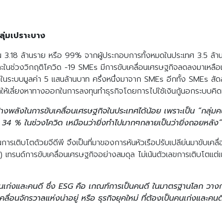
ุ่มเปราะบาง
 3.18 ล้านราย หรือ 99% จากผู้ประกอบการทั้งหมดในประเทศ 3.5 ล้านร
ในช่วงวิกฤติโควิด -19 SMEs มีการขับเคลื่อนเศรษฐกิจลดลงมาเหลือเ
L ในระบบมูลค่า 5 แสนล้านบาท ครึ่งหนึ่งมาจาก SMEs อีกทั้ง SMEs สัด
ให้เลี่ยงหาทางออกในการลงทุนทำธุรกิจโดยการไปใช้เงินกู้นอกระบบคิดเ
้างพลังในการขับเคลื่อนเศรษฐกิจในประเทศได้น้อย เพราะเป็น “กลุ่มค
34 % ในช่วงโควิด เหมือนว่ายิ่งทำไปมากๆกลายเป็นว่ายิ่งถอยหลัง”
น้นการเติบโตด้วยจีดีพี จึงเป็นที่มาของการหันหัวเรือปรับเปลีย่นมาขับเค
เทรนด์การขับเคลื่อนเศรษฐกิจอย่างสมดุล ไม่เน้นตัวเลขการเติบโตแต่เ
นคนเก่งและคนดี ซึ่ง ESG คือ เกณฑ์การเป็นคนดี ในมาตรฐานโลก วางก
ลื่อนจักรวาลแห่งน่าอยู่ หรือ ธุรกิจยุคใหม่ ที่ต้องเป็นคนเก่งและคนด