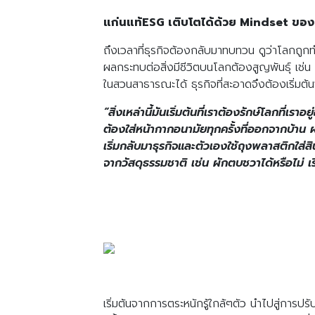
แก่นแท้ESG เติบโตได้ด้วย Mindset ของ
ถึงเวลาที่ธุรกิจต้องกลับมาทบทวน ดูว่าโลกถูก
ผลกระทบต่อสิ่งมีชีวิตบนโลกต้องสูญพันธ์ุ เช
ในสวนสาธารณะได้ ธุรกิจที่สะอาดจึงต้องเริ่มต
“สิ่งเหล่านี้มันเริ่มต้นที่เราต้องรักษ์โลกท
ต้องใส่หน้ากากอนามัยทุกครั้งที่ออกจากบ้าน ผม
เริ่มกลับมาธุรกิจและตัวเองใช้ถุงพลาสติกใส่ส
จากวัสดุธรรมชาติ เช่น ผักตบชวาได้หรือไม่ 
เริ่มต้นจากการตระหนักรู้ใกล้ๆตัว นำไปสู่การป