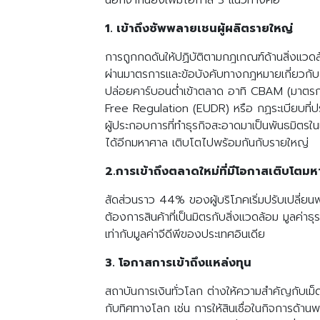
นอกจากนี้ยังเพิ่มโอกาส 3 แนวทางคือ
1. เข้าถึงซัพพลายเชนผู้ผลิตรายใหญ่
การถูกกดดันให้ปฏิบัติตามกฎเกณฑ์ด้านสิ่งแวดล
ผ่านมาตรการและข้อบังคับทางกฎหมายเกี่ยวกับ สิ
ปล่อยคาร์บอนต่ำเข้าตลาด อาทิ CBAM (มาตร
Free Regulation (EUDR) หรือ กฏระเบียบที่ป
ผู้ประกอบการที่ทำธุรกิจสะอาดมาเป็นพันธมิตรใ
ได้อีกมหาศาล เติบโตไปพร้อมกันกับรายใหญ่
2.การเข้าถึงตลาดใหม่ที่มีโอกาสเติบโตม
สัดส่วนราว 44% ของผู้บริโภคเริ่มปรับเปลี่ยนพฤ
ต้องการสินค้าที่เป็นมิตรกับสิ่งแวดล้อม มูลค่
เท่ากับมูลค่าจีดีพีของประเทศอินเดีย
3. โอกาสการเข้าถึงแหล่งทุน
สถาบันการเงินทั่วโลก ต่างให้ความสำคัญกับเม็ด
กับทิศทางโลก เช่น การให้สินเชื่อในกิจการด้า