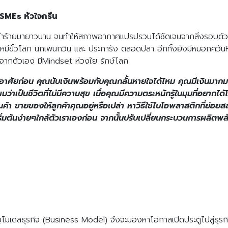
SMEs หัวใจกรีน
ทำร้ายมายาวนาน จนทำให้สภาพอากาศแปรปรวนได้ชัดเจนจากสิ่งรอบตัว อุณ
่น หมีขั้วโลก นกเพนกวิน และ ประการัง ตลอดปลา อีกทั้งยังมีหมอกคว
้นจากตัวเอง มีMindset ห่วงใย รักษ์โลก
ี่เราอยู่อาศัยก่อน คุณนับเงินพร้อมกับคุณกลั้นหายใจได้ไหม คุณมีเงิน
ว่าเป็นชีวิตที่ไม่มีความสุข เมื่อคุณมีความตระหนักรู้ในมุมที่อยากได
ินค้า ขายของให้ลูกค้าคุณอยู่หรือเปล่า หาวิธีใช้ไบโอพลาสติกที่ย่อย
เริ่มต้นง่ายๆใกล้ตัวเราเองก่อน จากนั้นปรับเปลี่ยนกระบวนการผลิ
รับฺโมเดลธุรกิจ (Business Model) จึงจะมองหาโอกาสเปิดประตูไปสู่ธุร