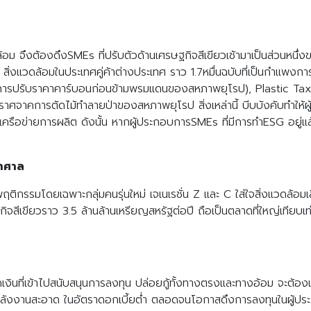
้อม จึงต้องดึงSMEs ที่ปรับตัวด้านเศรษฐกิจสีเขียวเช้ามาเป็นส่วนหนึ่
่งแวดล้อมในประเทศคู่ค้าต่างประเทศ ราว 1.7หมื่นฉบับที่เป็นกำแพงการค
การปรับราคาคาร์บอนก่อนข้ามพรมแดนของสหภาพยุโรป), Plastic Tax
ราศจาคการตัดไม้ทำลายป่าของสหภาพยุโรป สิ่งเหล่านี้ บีบบังคับทำใ
นเครือข่ายการผลิต ดังนั้น หากผู้ประกอบการSMEs ที่มีการทำESG อยู่แ
หาศาล
ติกรรมโดยเฉพาะกลุ่มคนรุ่นใหม่ เจเนเรชั่น Z และ C ใส่ใจสิ่งแวดล้อมเล
าธุรกิจสีเขียวราว 3.5 ล้านล้านเหรียญสหรัฐต่อปี ถือเป็นตลาดที่ใหญ่เท
เงินที่เข้าไปสนับสนุนการลงทุน ปล่อยกู้ทั้งทางตรงและทางอ้อม จะต้องเป
นพลังงานสะอาด ในอัตราดอกเบี้ยต่ำ ตลอดจนโอกาสดึงการลงทุนในผู้ประก