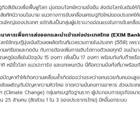
ฐกิจสีเขียวเพื่อฟื้นฟูโลก มุ่งตอบโจทย์ความยั่งยืน ส่งต่อโลกใบเดิมให้
ัยทัศน์วางนโยบาย แนวทางการขับเคลื่อนเศรษฐกิจใหม่ของประเทศให้ตอบโ
วนใหญ่ของประเทศ แต่กลับเป็นกลุ่มผู้เปราะบางอ่อนแรงในการขับเคลื่อน
ร ธนาคารเพื่อการส่งออกและนำเข้าแห่งประเทศไทย (EXIM Bank
้ทฤษฎีมุ่งเน้นตัวเลขผลิตภัณฑ์มวลรวมภายในประเทศ (จีดีพี) เพราะเชื่อก
ความเครียดและกดดัน กับการต้องเพิ่มการเติบโตทางตัวเลขทุกปี จนนำมาสู
อุณหภูมิเฉลี่ยในปัจจุบัน 15 องศา เพิ่มเป็น 17 องศา พร้อมกันกับก๊าซเรือน
ทิ หมีขั้วโลก แนวปะการัง และนกเพนกวิน นี่คือความมั่งคั่งที่มาพร้อมก
างปัญหาทำให้เกิดความเหลื่อมล้ำเกิดช่องว่างระหว่างคนรวยกับคนจนสูงข
4 กำลังเผชิญกับปัญหาความหิวโหย ขาดความมั่นคงทางอาหาร ส่วนประเทศไ
(Climate Change) กลุ่มเศรษฐกิจฐานราก ผู้ประกอบการธุรกิจขนาด
วน 25 ล้านคน (สัดส่วน 1 ใน 3 ของประชากรไทย) มีหนี้นอกระบบ