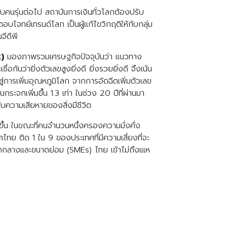
กับคนรุ่นต่อไป สถาบันการเงินทั่วโลกต้องปรับ
จทย์เทรนด์โลก เป็นผู้แก้ไขวิกฤติให้กับกลุ่ม
จีดีพี
)
มองภาพรวมเศรษฐกิจปัจจุบันว่า แนวทาง
ันว่ายิ่งตัวเลขสูงยิ่งดี ยิ่งรวยยิ่งดี จึงเน้น
่การเพิ่มอุณหภูมิโลก จากการอัดฉีดเพิ่มตัวเลข
กระจกเพิ่มขึ้น 1.3 เท่า ในช่วง 20 ปีที่ผ่านมา
ับความเสียหายของสิ่งมีชีวิต
ึ้น ในขณะที่คนจำนวนหนึ่งครองความมั่งคั่ง
ทย ติด 1 ใน 9 ของประเทศที่มีความเสี่ยงที่จะ
กลางและขนาดย่อม (SMEs) ไทย เข้าไม่ถึงเแห