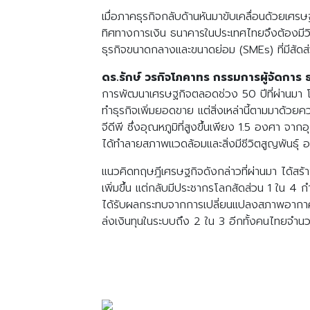
เมื่อภาคธุรกิจกลับด้านหันมาขับเคลื่อนด้วยเศรษ
ทิศทางการเงิน ธนาคารในประเทศไทยจึงต้องมีวิส
ธุรกิจขนาดกลางและขนาดย่อม (SMEs) ที่มีสัดส่
ดร.รักษ์ วรกิจโภคาทร กรรมการผู้จัดกา
การพัฒนาเศรษฐกิจตลอดช่วง 50 ปีที่ผ่านมา โลกใช
ทำธุรกิจเพิ่มยอดขาย แต่สิ่งเหล่านี้ตามมาด้วย
จีดีพี ซึ่งอุณหภูมิที่สูงขึ้นเพียง 1.5 องศา จาก
ได้ทำลายสภาพแวดล้อมและสิ่งมีชีวิตสูญพันธ์ุ อา
แนวคิดทฤษฎีเศรษฐกิจดังกล่าวที่ผ่านมา ได้สร้
เพิ่มขึ้น แต่กลับมีประชากรโลกสัดส่วน 1 ใน 
ได้รับผลกระทบจากการเปลี่ยนแปลงสภาพอากาศ 
ล่งเงินทุนในระบบถึง 2 ใน 3 อีกทั้งคนไทยจำน