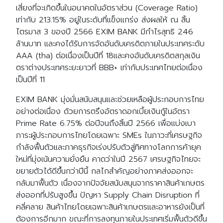
เสี่ยงที่จะเกิดขึ้นในอนาคตในอัตราส่วน (Coverage Ratio)
เท่ากับ 213.15% อยู่ในระดับที่แข็งแกร่ง ส่งผลให้ ณ สิ้น
Search
ไตรมาส 3 ของปี 2566 EXIM BANK มีกำไรสุทธิ 246
Search
for:
ล้านบาท และคงได้รับการจัดอันดับเครดิตภายในประเทศระดับ
AAA (tha) ต่อเนื่องเป็นปีที่ 18และคงอันดับเครดิตสกุลเงิน
ตราต่างประเทศระยะยาวที่ BBB+ เท่ากับประเทศไทยต่อเนื่อง
เป็นปีที่ 11
EXIM BANK มุ่งมั่นสนับสนุนและช่วยเหลือผู้ประกอบการไทย
อย่างต่อเนื่อง ด้วยการตรึงอัตราดอกเบี้ยเงินกู้ในอัตรา
Prime Rate 6.75% ต่อปีจนถึงสิ้นปี 2566 เพื่อแบ่งเบา
ภาระผู้ประกอบการไทยโดยเฉพาะ SMEs ในภาวะที่เศรษฐกิจ
กำลังฟื้นตัวและภาคธุรกิจเร่งปรับตัวสู่ทิศทางโลกการค้ายุค
ใหม่ที่มุ่งเน้นความยั่งยืน คาดว่าในปี 2567 เศรษฐกิจไทยจะ
ขยายตัวได้ดีขึ้นกว่าปีนี้ กลไกสำคัญอย่างภาคส่งออกจะ
กลับมาฟื้นตัว เนื่องจากปัจจัยสนับสนุนจากราคาสินค้าเกษตร
ส่งออกที่ปรับสูงขึ้น ปัญหา Supply Chain Disruption ที่
คลี่คลาย สินค้าไทยโดยเฉพาะสินค้าเกษตรและอาหารยังเป็นที่
ต้องการอีกมาก ขณะที่การลงทุนภายในประเทศเริ่มฟื้นตัวดีขึ้น