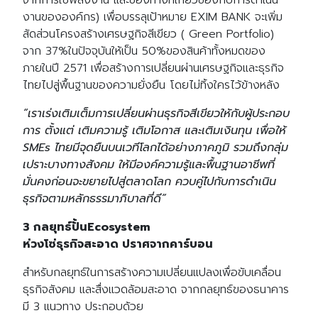
จากการใช้พลังงาน และช่องทางที่เกี่ยวข้องกับการดำเนิน
งานขององค์กร) เพื่อบรรลุเป้าหมาย EXIM BANK จะเพิ่ม
สัดส่วนโครงสร้างเศรษฐกิจสีเขียว ( Green Portfolio)
จาก 37%ในปัจจุบันให้เป็น 50%ของสินค้าทั้งหมดของ
ภายในปี 2571 เพื่อสร้างการเปลี่ยนผ่านเศรษฐกิจและธุรกิจ
ไทยไปสู่พื้นฐานของความยั่งยืน โดยไม่ทิ้งใครไว้ข้างหลัง
“เราเร่งเติมเต็มการเปลี่ยนผ่านธุรกิจสีเขียวใหักับผู้ประกอบ
การ ตั้งแต่ เติมความรู้ เติมโอกาส และเติมเงินทุน เพื่อให้
SMEs ไทยมีจุดยืนบนเวทีโลกได้อย่างภาคภูมิ รวมถึงกลุ่ม
เปราะบางทางสังคม ให้มีองค์ความรู้และพื้นฐานอาชีพที่
มั่นคงก่อนจะขยายไปสู่ตลาดโลก ควบคู่ไปกับการดำเนิน
ธุรกิจตามหลักธรรมาภิบาลที่ดี”
3 กลยุทธ์ปั้นEcosystem
ห่วงโซ่ธุรกิจสะอาด ปราศจากคาร์บอน
สำหรับกลยุทธ์ในการสร้างความเปลี่ยนแปลงเพื่อขับเคลื่อน
ธุรกิจสังคม และสื่งแวดล้อมสะอาด จากกลยุทธ์ของธนาคาร
มี 3 แนวทาง ประกอบด้วย