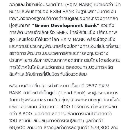
ออกและนำเข้าแห่งประเทศไทย (EXIM BANK) เปิดเผยว่า เป้า
หมายและพันธกิจของ EXIM BANK ในฐานะสถาบันการเงิน
เฉพาะกิจของรัฐภายใต้การกำกับดูแลของกระทรวงการคลัง
มุ่งสู่บทบาท
“Green Development Bank”
รวมถึง
การพัฒนาคนตัวเล็กหรือ SMEs ไทยให้เข้มแข็ง มีศักยภาพ
สูง และแข่งขันได้ในเวทีโลก EXIM BANK พร้อมใช้จุดแข็ง
และความเชี่ยวชาญพัฒนาเครื่องมือทางการเงินสีเขียวที่เสริม
สร้างการพัฒนาระบบนิเวศการค้าและการลงทุนระหว่าง
ประเทศ ยกระดับการพัฒนาภาคอุตสาหกรรมไทยโดยส่งเสริม
การใช้เทคโนโลยีและนวัตกรรม ตลอดจนกระบวนการผลิต
สินค้าและให้บริการที่เป็นมิตรกับสิ่งแวดล้อม
หลังจากขับเคลื่นอการดำเนินงาน ตั้งแต่ปี 2537 EXIM
BANK ได้ทำหน้าที่เป็นผู้นำ ( Lead Bank) พาผู้ประกอบการ
ไทยไปสู่พลังงานสะอาด ในกลุ่มธุรกิจพลังงานหมุนเวียนทั้งใน
และต่างประเทศ จำนวนกว่า 400 โครงการ กำลังการผลิต
กว่า 8,800 เมกะวัตต์ ลดการปล่อยคาร์บอนได้มากกว่า
100 ล้านตัน สนับสนุนทางการเงิน(สินค้า) มูลค่ากว่า
68,600 ล้านบาท สร้างมูลค่าการลงทุนกว่า 578,300 ล้าน