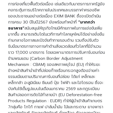
การท่องเที่ยวฟื้นตัวต่อเนื่อง เช่นเดียวกับมาตรการภาครัฐยัง
คงกระตุ้นการบริโภคภายในประเทศและบรรเทาค่าครองชีพ
ของประชาชนอย่างต่อเนื่อง EXIM BANK ซึ่งจะเปิดดำเนิน
การครบ 30 ปีในปี2567 ยังพร้อมทำหน้าที่
“มากกว่า
ธนาคาร”
สนับสนุนให้ธุรกิจไทยมีศักยภาพในการแข่งขันเพิ่ม
มากขึ้น สามารถเติบโตในเวทีการค้าโลกยุคใหม่ได้อย่างยั่งยืน
ท่ามกลางโอกาสและปัจจัยท้าทายรอบด้าน รวมถึงปรับตัว
รับมือมาตรการทางการค้าด้านสิ่งแวดล้อมทั่วโลกที่มีจำนวน
ราว 17,000 มาตรการ โดยเฉพาะมาตรการปรับคาร์บอนก่อน
ข้ามพรมแดน (Carbon Border Adjustment
Mechanism : CBAM) ของสหภาพยุโรป (EU) ทำให้ระยะ
ข้างหน้าสินค้านำเข้าที่ปล่อยก๊าซเรือนกระจกสูงต้องจ่ายค่า
ธรรมเนียมตามปริมาณคาร์บอนที่ปล่อย ได้แก่ เหล็กและ
เหล็กกล้า อะลูมิเนียม ซีเมนต์ ปุ๋ย ไฟฟ้า และไฮโดรเจน ซึ่งจะ
บังคับใช้เต็มรูปแบบในเดือนมกราคม 2569 และกฎระเบียบ
สินค้าปลอดการตัดไม้ทำลายป่า (EU Deforestation-free
Products Regulation : EUDR) ทำให้ผู้นำเข้าสินค้าเกษตร
7กลุ่มคือ โกโก้ กาแฟ ปาล์มน้ำมัน ไม้และกระดาษ ยางพารา