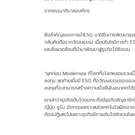
จากธรรมาภิบาลองค์กร
สิ่งสำคัญของการนำESG มาใช้ในการพัฒนาธุรกิ
กลับคิดถึงรากวัฒนธรรม เมื่อบริษัทมีการทำ 
และสิ่งแวดล้อมที่นำมาพัฒนาสู่ธุรกิจได้ชัดเจน
“ยุคก่อน Modernize ที่โลกทั้งโลกหลอมรวมเป็นหนึ
ลงทุน สุดท้ายเมื่อมี ESG คือวัฒนธรรมขององค์
ลงทุนที่จะสามารถสร้างความยั่งยืนในอนาคตได้ช
เขาเล่าว่าธุรกิจเติบโตจนกระทั่งมีธุรกิจสัญชาติญี
ญี่ปุ่น ดูไบ อังกฤษเพราะสนใจเทคโนโลยีสะอา
ต้องปฏิเสธไปเพราะธุรกิจมีการเติบโตชัดเจนใน