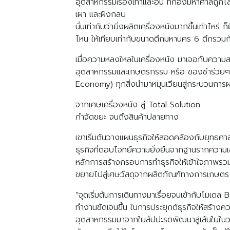
อุตสาหกรรมiรองเท้าและอื่น ที่กองมหาศาลถูกโละ
เผา และฝังกลบ
นั่นเท่ากับว่ายิ่งผลิตเครื่องหนังมากขึ้นเท่าไ
ไหน ให้เทียบเท่ากับขนาดตึกมหานคร 6 ตึกรวมก
เมื่อความหลงใหลในเครื่องหนัง มาเจอกับความสนใ
อุตสาหกรรมและเกษตรกรรม หรือ ของชำร่วยๆ ต
Economy) ทุกสิ่งนำมาหมุนเวียนสู่กระบวนการผ
จากเศษเครื่องหนัง สู่ Total Solution
กำจัดขยะ จนถึงสินค้าปลายทาง
เขาเริ่มต้นวางแผนธุรกิจให้สอดคล้องกับยุทธศ
ธุรกิจที่ตอบโจทย์ความยั่งยืนจากฐานรากความ
หลักการสร้างกรอบการทำธุรกิจให้เข้าใจภาพรว
ขยายไปสู่เศษวัสดุจากผลิตภัณฑ์ทางการเกษตร 
“จุดเริ่มต้นการเดินทางมาเรื่อยจนเข้ากับโมเดล
ทำงานชัดเจนขึ้น ในการประยุกต์ธุรกิจให้สร้างค
อุตสาหกรรมมาจากใยสัปปะรดพัฒนาสู่เส้นใยในวงกา