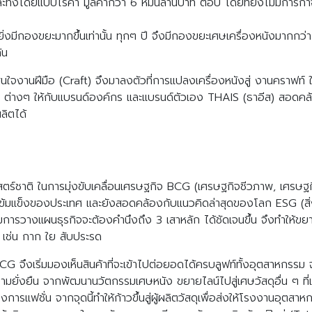
ทิ้งโดยแบบไร้ค่า มูลค่ากว่า 6 หมื่นล้านบาท ต่อปี โดยที่ยังไม่มีการ
หร่ ก็ยิ่งมีกองขยะมากขึ้นเท่านั้น ทุกๆ ปี จึงมีกองขยะเศษเครื่องหนังม
ัน
จงานฝีมือ (Craft) จึงมาลงตัวที่การแปลงเครื่องหนังสู่ งานคราฟท์ ในเ
่างๆ ให้กับแบรนด์องค์กร และแบรนด์ตัวเอง THAIS (ธาอีส) สอดคล้อ
ลิตได้
าสตร์ชาติ ในการมุ่งขับเคลื่อนเศรษฐกิจ BCG (เศรษฐกิจชีวภาพ, เศรษฐ
เข้มแข็งของประเทศ และยังสอดคล้องกับแนวคิดล่าสุดของโลก ESG (สิ่
มการวางแผนธุรกิจจะต้องคำนึงถึง 3 เสาหลัก ได้ชัดเจนขึ้น จึงทำให้
เช่น กาก ใย สับประรด
 BCG จึงเริ่มมองเห็นสินค้าที่จะเข้าไปต่อยอดได้ครบลูฟท์ทั้งอุตสาหกรร
วามยั่งยืน จากพัฒนานวัตกรรมเศษหนัง ขยายไลน์ไปสู่เศษวัสดุอื่น ๆ ที่
รแฟชั่น จากจุดนี้ทำให้ก้าวขึ้นสู่ผู้ผลิตวัสดุเพื่อส่งให้โรงงานอุตส