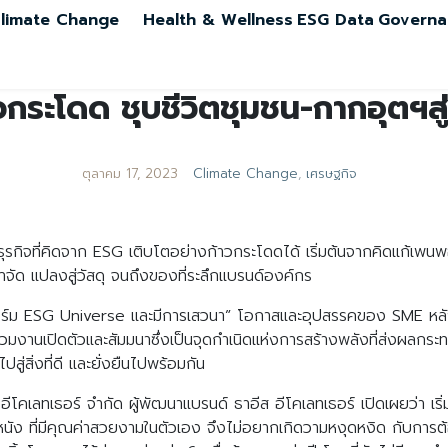
limate Change
Health & Wellness
ESG Data
Governa
ระโดด ชุบชีวิตชุมชน-กากอุตฯสู่ว
ตุลาคม 17, 2023
Climate Change
,
เศรษฐกิจ
ีธุรกิจที่คิดจาก ESG เติบโตอย่างก้าวกระโดดได้ เริ่มต้นจากคิดแก้เพนพอย
ัด แปลงสู่วัสดุ จนถึงของที่ระลึกแบรนด์องค์กร
อร์ม ESG Universe และมีการเสวนา” โอกาสและอุปสรรคของ SME หลัง
วมงานเปิดตัวและสัมมนาซึ่งเป็นจุดกำเนิดแห่งการสร้างพลังที่ส่งผลกระ
ู่สิ่งที่ดี และยั่งยืนไปพร้อมกัน
ส อีโคเลทเธอร์ จำกัด ผู้พัฒนาแบรนด์ ธาอีส อีโคเลทเธอร์ เปิดเผยว่า เริ่
ง ที่มีคุณค่าสวยงามในตัวเอง จึงไม่อยากเกิดวามหงุดหงิด กับการต