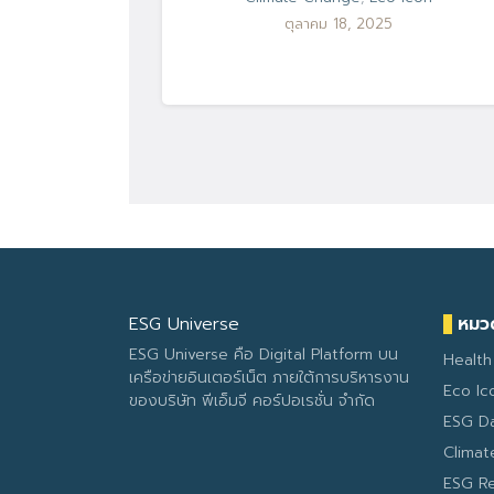
ตุลาคม 18, 2025
ESG Universe
หมวด
ESG Universe คือ Digital Platform บน
Health
เครือข่ายอินเตอร์เน็ต ภายใต้การบริหารงาน
Eco Ic
ของบริษัท พีเอ็มจี คอร์ปอเรชั่น จำกัด
ESG D
Clima
ESG R