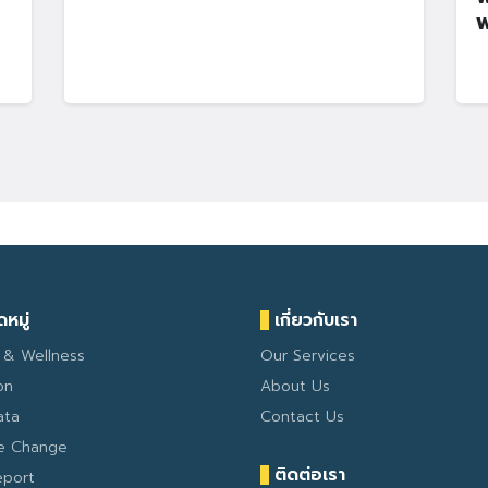
พ
หมู่
เกี่ยวกับเรา
 & Wellness
Our Services
on
About Us
ata
Contact Us
te Change
ติดต่อเรา
eport