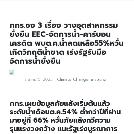
กกร.ชง 3 เรื่อง วางอุตสาหกรรม
ยั่งยืน EEC-จัดการน้ำ-คาร์บอน
เครดิต พบต.ค.น้ำลดเหลือ55%หวั่น
เกิดวิกฤติน้ำขาด เร่งรัฐรับมือ
จัดการน้ำยั่งยืน
ตุลาคม 5, 2023
Climate Change
,
เศรษฐกิจ
กกร.เผยข้อมูลภัยแล้งเริ่มต้นแล้ว
ระดับน้ำเดือนต.ค.54% ต่ำกว่าปีที่ผ่าน
มาอยู่ที่ 66% หวั่นภัยแล้งทวีความ
รุนแรงวงกว้าง แนะรัฐเร่งบูรณาการ