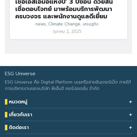
เชื่อเอสเอ็มอีแห่งปี’ 3 ปีซ้อน ด้วยสิน
เชื่อตอบโจทย์ มาพร้อมบริการพัฒนา
ครบวงจร และพนักงานดูแลดีเยี่ยม
news
,
Climate Change
,
เศรษฐกิจ
ตุลาคม 2, 2025
ESG Universe
ESG Universe คือ Digital Platform บนเครือข่ายอินเตอร์เน็ต ภายใต้
การบริหารงานของบริษัท พีเอ็มจี คอร์ปอเรชั่น จำกัด
หมวดหมู่
Health & Wellness
เกี่ยวกับเรา
Eco Icon
Our Services
ESG Data
ติดต่อเรา
About Us
โทรศัพท์: 090-549-2524
Climate Change