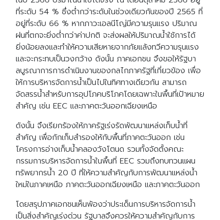
ในปี 2566 ปริมาณน้ำใช้ได้จริง ณ เดือนตุลาคม 2566 อยู่
ที่ระดับ 54 % ซึ่งต่ำกว่าระดับในช่วงเดียวกันของปี 2565 ที่
อยู่ที่ระดับ 66 % หากภาวะเอลนีโญ่มีความรุนแรง ปริมาณ
ฝนที่ตกจะยิ่งต่ำกว่าค่าปกติ จะส่งผลให้ปริมาณน้ำใช้การได้
ยิ่งน้อยลงและทำให้ความเสียหายจากภัยแล้งทวีความรุนแรง
และจะกระทบเป็นวงกว้าง ดังนั้น ภาคเอกชน จึงขอให้รัฐบา
ลบูรณาการการดำเนินงานของกลไกภาครัฐที่เกี่ยวข้อง เพื่อ
ให้การบริหารจัดการน้ำเป็นไปในทิศทางเดียวกัน สามารถ
จัดสรรน้ำสำหรับการอุปโภคบริโภคโดยเฉพาะในพื้นที่เป้าหมาย
สำคัญ เช่น EEC และภาคตะวันออกเฉียงเหนือ
ดังนั้น จึงเรียกร้องให้ภาครัฐเร่งรัดพัฒนาแหล่งเก็บน้ำที่
สำคัญ เพื่อกักเก็บสำรองให้กับพื้นที่ภาคตะวันออก เช่น
โครงการอ่างเก็บน้ำคลองวังโตนด รวมทั้งจัดตั้งคณะ
กรรมการบริหารจัดการน้ำในพื้นที่ EEC รวมถึงทบทวนแผน
ทรัพยากรน้ำ 20 ปี ที่ให้ความสำคัญกับการพัฒนาแหล่งน้ำ
ใหม่ในภาคเหนือ ภาคตะวันออกเฉียงเหนือ และภาคตะวันออก
โดยสรุปภาคเอกชนเห็นพ้องว่าประเด็นการบริหารจัดการน้ำ
เป็นสิ่งสำคัญเร่งด่วน รัฐบาลจึงควรให้ความสำคัญกับการ