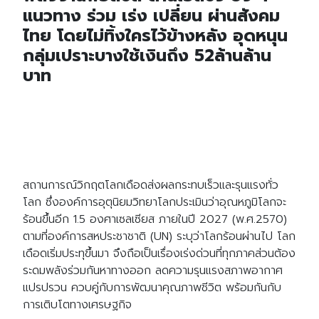
แนวทาง ร่วม เร่ง เปลี่ยน ผ่านสังคม
ไทย โดยไม่ทิ้งใครไว้ข้างหลัง อุดหนุน
กลุ่มเปราะบางใช้เงินถึง 52ล้านล้าน
บาท
สถานการณ์วิกฤตโลกเดือดส่งผลกระทบเร็วและรุนแรงทั่ว
โลก ซึ่งองค์การอุตุนิยมวิทยาโลกประเมินว่าอุณหภูมิโลกจะ
ร้อนขึ้นอีก 1.5 องศาเซลเซียส ภายในปี 2027 (พ.ศ.2570)
ตามที่องค์การสหประชาชาติ (UN) ระบุว่าโลกร้อนผ่านไป โลก
เดือดเริ่มประทุขึ้นมา จึงถือเป็นเรื่องเร่งด่วนที่ทุกภาคส่วนต้อง
ระดมพลังร่วมกันหาทางออก ลดความรุนแรงสภาพอากาศ
แปรปรวน ควบคู่กับการพัฒนาคุณภาพชีวิต พร้อมกันกับ
การเติบโตทางเศรษฐกิจ