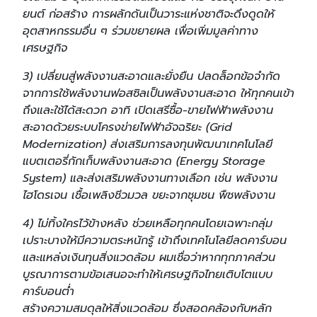
ยนต์ ก่อสร้าง การผลักดันเป็นวาระแห่งชาติจะดึงดูดให้
อุตสาหกรรมอื่น ๆ ร่วมขยายผล เพื่อเพิ่มมูลค่าทาง
เศรษฐกิจ
3) เปลี่ยนสู่พลังงานสะอาดและยั่งยืน ปลดล็อกข้อจำกัด
จากการใช้พลังงานฟอสซิลเป็นพลังงานสะอาด ให้ทุกคนเข้า
ถึงและใช้ได้สะดวก อาทิ เปิดเสรีซื้อ-ขายไฟฟ้าพลังงาน
สะอาดด้วยระบบโครงข่ายไฟฟ้าอัจฉริยะ (Grid
Modernization) ส่งเสริมการลงทุนพัฒนาเทคโนโลยี
แบตเตอรี่กักเก็บพลังงานสะอาด (Energy Storage
System) และส่งเสริมพลังงานทางเลือก เช่น พลังงาน
ไฮโดรเจน เชื้อเพลิงชีวมวล ขยะจากชุมชน พืชพลังงาน
4) ไม่ทิ้งใครไว้ข้างหลัง ช่วยเหลือทุกคนโดยเฉพาะกลุ่ม
เปราะบางให้มีความตระหนักรู้ เข้าถึงเทคโนโลยีลดคาร์บอน
และแหล่งเงินทุนสิ่งแวดล้อม ผมเชื่อว่าหากทุกภาคส่วน
บูรณาการตามข้อเสนอจะทำให้เศรษฐกิจไทยเติบโตแบบ
คาร์บอนต่ำ
สร้างความสมดุลให้สิ่งแวดล้อม ซึ่งสอดคล้องกับหลัก