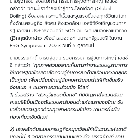
นายรุ่งโรจน์ รังสิโยภาส กรรมการผู้จัดการใหญ่ เอสซีจี
กล่าวว่า ขณะนี้เรากำลังเข้าสู่ภาวะโลกเดือด (Global
Boiling) ซึ่งส่งผลกระทบที่เร็วและรุนแรงขึ้นต่อทุกชีวิตในโลก
ทั้งด้านเศรษฐกิจ สังคม สิ่งแวดล้อม เอสซีจีจึงเชิญชวนภาค
รัฐ เอกชน ประชาสังคมกว่า 500 คน ระดมสมองหาแนวทาง
กู้วิกฤตดังกล่าว เพื่อนำเสนอต่อท่านนายกรัฐมนตรี ในงาน
ESG Symposium 2023 วันที่ 5 ตุลาคมนี้
นายธรรมศักดิ์ เศรษฐอุดม รองกรรมการผู้จัดการใหญ่ เอสซี
จี กล่าวว่า
“ทุกภาคส่วนอยากเห็นการทำงานแบบบูรณาการ
ให้เศรษฐกิจไทยเติบโตควบคู่กับการลดก๊าซเรือนกระจกสุทธิ
เป็นศูนย์ เพื่อเปลี่ยนไทยสู่สังคมคาร์บอนต่ำให้เกิดขึ้นจริง
จึงเสนอ 4 แนวทางความร่วมมือ ได้แก่
1) ร่วมสร้าง “สระบุรีแซนด์บ็อกซ์” ที่มีปัญหาสิ่งแวดล้อม
สะสมให้เป็นเมืองต้นแบบคาร์บอนต่ำแห่งแรกของไทย ขับ
เคลื่อนเศรษฐกิจด้วยอุตสาหกรรมสีเขียว เกษตรยั่งยืน
ท่องเที่ยวเชิงนิเวศ
2) เร่งผลักดันระบบเศรษฐกิจหมุนเวียนให้เป็นวาระแห่งชาติ
ขณะนี้มี 3 อุตสาหกรรมต้นแบบแล้ว คือ บรรจุภัณฑ์ ยาน