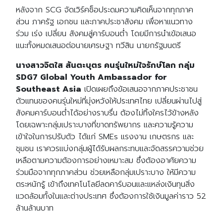
หลังจาก SCG จัดเวิร์คช็อประดมความคิดเห็นจากทุกภาค
ส่วน ภาครัฐ เอกชน และภาคประชาสังคม เพื่อหาแนวทาง
ร่วม เร่ง เปลี่ยน สังคมสู่คาร์บอนต่ำ โดยมีการนำเข้อเสนอ
แนะทั้งหมดเสนอต่อนายเศรษฐา ทวีสิน นายกรัฐมนตรี
นางสาวจิตใส สันตะบุตร คนรุ่นใหม่ใจรักษ์โลก กลุ่ม
SDG7 Global Youth Ambassador for
Southeast Asia
เปิดเผยถึงข้อเสนอจากภาคประชาชน
ตัวแทนของคนรุ่นใหม่ที่มุ่งหวังให้ประเทศไทย เปลี่ยนผ่านไปสู่
สังคมคาร์บอนต่ำได้อย่างราบรื่น ต้องไม่ทิ้งใครไว้ข้างหลัง
โดยเฉพาะกลุ่มเปราะบางที่ขาดทรัพยากร และความรู้ความ
เข้าใจในการปรับตัว ได้แก่ SMEs แรงงาน เกษตรกร และ
ชุมชน เราควรแบ่งกลุ่มผู้ได้รับผลกระทบและจัดสรรความช่วย
เหลือตามความต้องการอย่างเหมาะสม ซึ่งต้องอาศัยความ
ร่วมมือจากทุกภาคส่วน ช่วยเหลือกลุ่มเปราะบาง ให้มีความ
ตระหนักรู้ เข้าถึงเทคโนโลยีลดคาร์บอนและแหล่งเงินทุนสิ่ง
แวดล้อมทั้งในและต่างประเทศ ซึ่งต้องการใช้เงินมูลค่าราว 52
ล้านล้านบาท