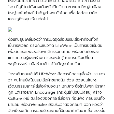
ให้กลับมามีชีวิตชีวา มีเอกลักษณ์ เฉพาะตัว สไตล์ คนรักษ์
โลก ที่ยูนิโคล่ยังคงเดินหน้าเปิดร้านสาขาขนาดใหญ่ในเมือง
ใหญ่และในทำเลที่สำคัญต่างๆ ทั่วโลก เพื่อส่งต่อแนวคิด
เศรษฐกิจหมุนเวียนต่อไป
ตัวแทนยูนิโคล่มองว่าการเปิดจุดซ่อมแซมเสื้อผ้าก่อนทิ้งที่
เซ็นทรัลเวิลด์ ตรงกับแนวคิด LifeWear เป็นการเปิดเริ่มต้น
เพื่อวัดกระแสตอบรับพฤติกรรมคนไทย พร้อมกันกับสอด
แทรกความรู้และสร้างการตระหนักรู้ ในการปรับเปลี่ยน
พฤติกรรมร่วมมือช่วยกันแก้ไขปัญหาโลกร้อน
“ตรงกับคอนเซ็ปต์ LifeWear คือการยืดอายุเสื้อผ้า เรามอง
ว่า คนไทยยังไม่นิยมเสื้อผ้าขนาดนั้น ด้วย ด้วยCulture
(วัฒนธรรม)การใส่เสื้อผ้าของเรา เรามักจะซื้อใหม่เพราะมีราคา
ถูก แต่เราอยาก Encourage (กระตุ้นให้ปรับเปลี่ยน) สร้าง
Culture ใหม่ ในเรื่องของการใส่เสื้อผ้า ก่อนพัง ก่อนโยนทิ้ง
มาซ่อม หรือมาRemake ยอมรับว่าต้องค่อยๆ บิวท์ หวังว่า
วันหนึ่งจะเกิดการยอมรับและคนก็นิยมมาทำกันมากขึ้น ตรงนั้น