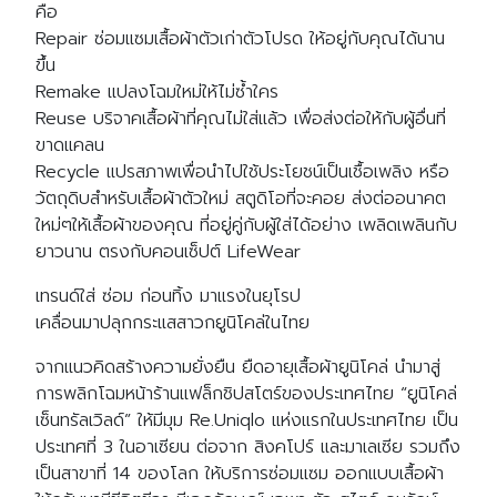
คือ
Repair ซ่อมแซมเสื้อผ้าตัวเก่าตัวโปรด ให้อยู่กับคุณได้นาน
ขึ้น
Remake แปลงโฉมใหม่ให้ไม่ซ้ำใคร
Reuse บริจาคเสื้อผ้าที่คุณไม่ใส่แล้ว เพื่อส่งต่อให้กับผู้อื่นที่
ขาดแคลน
Recycle แปรสภาพเพื่อนำไปใช้ประโยชน์เป็นเชื้อเพลิง หรือ
วัตถุดิบสำหรับเสื้อผ้าตัวใหม่ สตูดิโอที่จะคอย ส่งต่ออนาคต
ใหม่ๆให้เสื้อผ้าของคุณ ที่อยู่คู่กับผู้ใส่ได้อย่าง เพลิดเพลินกับ
ยาวนาน ตรงกับคอนเซ็ปต์ LifeWear
เทรนด์ใส่ ซ่อม ก่อนทิ้ง มาแรงในยุโรป
เคลื่อนมาปลุกกระแสสาวกยูนิโคล่ในไทย
จากแนวคิดสร้างความยั่งยืน ยืดอายุเสื้อผ้ายูนิโคล่ นำมาสู่
การพลิกโฉมหน้าร้านแฟล็กชิปสโตร์ของประเทศไทย “ยูนิโคล่
เซ็นทรัลเวิลด์” ให้มีมุม Re.Uniqlo แห่งแรกในประเทศไทย เป็น
ประเทศที่ 3 ในอาเซียน ต่อจาก สิงคโปร์ และมาเลเซีย รวมถึง
เป็นสาขาที่ 14 ของโลก ให้บริการซ่อมแซม ออกแบบเสื้อผ้า