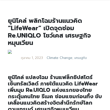
ยูนิโคล่ พลิกโฉมร้านแนวคิด
“LifeWear” เปิดจุดซ่อม
Re.UNIQLO โชว์เคส เศรษฐกิจ
หมุนเวียน
ตุลาคม 1, 2023
Climate Change
,
เศรษฐกิจ
ยูนิโคล่ แปลงโฉม ร้านแฟล็กชิปสโตร์
เซ็นทรัลเวิลด์ ภายใต้แนวคิด LifeWear
เพิ่มมุม Re.UIQLO แห่งแรกของไทย
กระตุ้นคนไทย รีเมค ซ่อมแซมก่อนทิ้ง ขับ
เคลื่อนแนวคิดสร้างจิตสำนึกรักษ์โลก
ตามเทรนด์ เศรษฐกิจหมุนเวียน