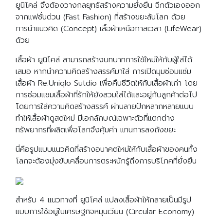
ยูนิโคล่ จึงต้องวางกลยุทธ์สร้างความยั่งยืน ฉีกตัวเองออก
จากแฟชั่นด่วน (Fast Fashion) ที่สร้างขยะล้นโลก ด้วย
การนำแนวคิด (Concept) เสื้อผ้าเหนือกาลเวลา (LifeWear)
ด้วย
เสื้อผ้า ยูนิโคล่ สามารถสร้างบทบาทการใช้ใหม่ให้กับผู้ใส่ได้
เสมอ หากนำความคิดสร้างสรรค์มาใส่ การเปิดมุมซ่อมแซ่ม
เสื้อผ้า Re.Uniqlo Sutdio เพื่อคืนชีวิตให้กับเสื้อผ้าเก่า โดย
การซ่อมแซมเสื้อผ้าที่รักให้ยังสวมใส่ได้และอยู่กับลูกค้าต่อไป
โดยการใส่ความคิดสร้างสรรค์ ผ่านลายปักหลากหลายแบบ
ทำให้เสื้อผ้าดูสดใหม่ มีเอกลักษณ์เฉพาะตัวที่แตกต่าง
ทรัพยากรที่ผลิตเพื่อโลกจึงคุ้มค่า แทนการลงถังขยะ
นี่คือรูปแบบแนวคิดที่สร้างอนาคตใหม่ให้กับเสื้อผ้าของคนทั้ง
โลกจะต้องมุ่งขับเคลื่อนการตระหนักรู้ถึงการบริโภคที่ยั่งยืน
สำหรับ 4 แนวทางที่ ยูนิโคล่ แปลงเสื้อผ้าให้กลายเป็นมีรูป
แบบการใช้อยู่ในเศรษฐกิจหมุนเวียน (Circular Economy)