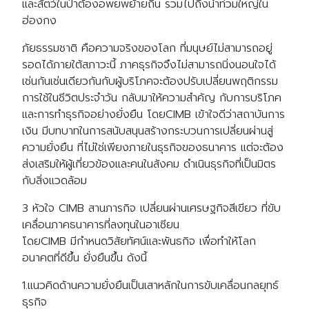
และสัตว์ในป่าต้องอพยพย้ายถิ่น รวมไปถึงน้ำท่วมใหญ่ใน
ฮ่องกง
ภัยธรรมชาติ คือความจริงของโลก ที่มนุษย์ไม่สามารถอยู่
รอดได้ภายใต้สภาวะนี้ ภาคธุรกิจจึงไม่สามารถนิ่งนอนใจได้
เช่นกันเช่นเดียวกันกับผู้บริโภคจะต้องปรับเปลี่ยนพฤติกรรม
การใช้ในชีวิตประจำวัน กลับมาให้ความสำคัญ กับการบริโภค
และการทำธุรกิจอย่างยั่งยืน โดยCIMB เข้าใจดีว่าสถาบันการ
เงิน มีบทบาทในการสนับสนุนสร้างกระบวนการเปลี่ยนผ่านสู่
ความยั่งยืน ที่ไม่ใช่เพียงภายในธุรกิจของธนาคาร แต่จะต้อง
ส่งเสริมให้ผู้เกี่ยวข้องและคนในสังคม ดำเนินธุรกิจที่เป็นมิตร
กับสิ่งแวดล้อม
3 หัวใจ CIMB สานภารกิจ เปลี่ยนผ่านเศรษฐกิจสีเขียว ที่ขับ
เคลื่อนภาคธนาคารที่ลงทุนในอาเซียน
โดยCIMB มีกำหนดวิสัยทัศน์และพันธกิจ เพื่อทำให้โลก
อนาคตที่ดีขึ้น ยั่งยืนขึ้น ดังนี้
1.แนวคิดด้านความยั่งยืนเป็นเสาหลักในการขับเคลื่อนกลยุทธ์
ธุรกิจ