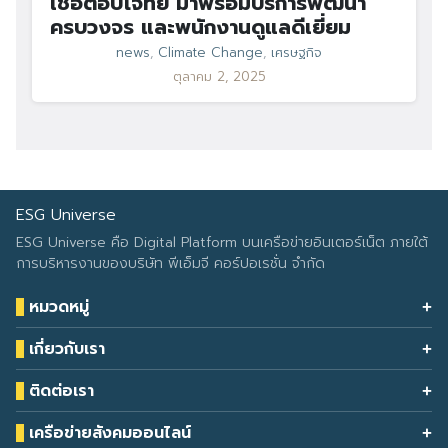
เชื่อตอบโจทย์ มาพร้อมบริการพัฒนา
ครบวงจร และพนักงานดูแลดีเยี่ยม
news
,
Climate Change
,
เศรษฐกิจ
ตุลาคม 2, 2025
ESG Universe
ESG Universe คือ Digital Platform บนเครือข่ายอินเตอร์เน็ต ภายใต้
การบริหารงานของบริษัท พีเอ็มจี คอร์ปอเรชั่น จำกัด
หมวดหมู่
Health & Wellness
เกี่ยวกับเรา
Eco Icon
Our Services
ESG Data
ติดต่อเรา
About Us
โทรศัพท์: 090-549-2524
Climate Change
Contact Us
เครือข่ายสังคมออนไลน์
ESG Report