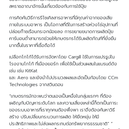
สหราชอาณาจักรนั้นเกี่ยวข้องกับการใช้ปุ๋ย
การคิดค้นวิธีการรีไซเคิลสารอาหารที่มีคุณค่าจากของเสีย
ภายในระบบอาหาร เป็นโอกาสที่ดีในการสร้างห่วงโซ่อุปทานที่
ปล่อยก๊าซเรือนกระจกน้อยลง การขยายขนาดการผลิตปุ๋ย
คาร์บอนต่ำสามารถช่วยให้เกษตรกรได้รับผลิตภัณฑ์ที่ยั่งยืน
มากขึ้นในราคาที่เชื่อถือได้
เปลือกโกโก้ได้รับการจัดหาโดย Cargill ใช้ในการแปรรูปใน
โรงงานโกโก้ ที่เมืองยอร์ก เพื่อใช้เป็นส่วนผสมในแบรนด์ดัง
เช่น เช่น KitKat
และ Aero และยังนำไปประมวลผลและอัดเป็นก้อนโดย CCm
Technologies จากสวินดอน
“เกษตรกรมักจะพบว่าตนเองเป็นหนึ่งในกลุ่มแรกๆ ที่ต้อง
เผชิญกับปัญหาระดับโลก และความเสี่ยงเหล่านี้ก็ตกเป็นภาระ
ของระบบอาหารที่เราทุกคนต้องพึ่งพา เราจึงต้องค้นหาวิธี
สร้าง ปรับเปลี่ยนกระบวนการผลิต ให้ยืดหยุ่น ให้มี
ประสิทธิภาพและไม่ส่งผลกระทบต่อทรัพยากรธรรมชาติ” ”