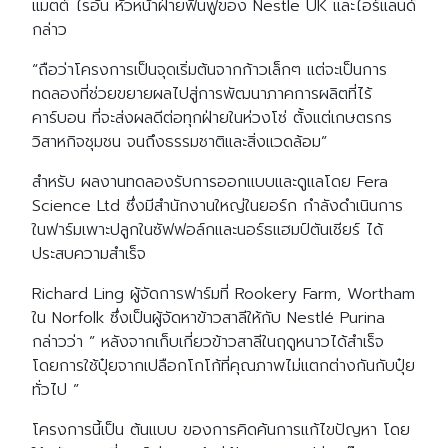
แมตต์ ไรอัน หัวหน้าฝ่ายฟื้นฟูของ Nestle UK และไอร์แลนด์
กล่าว
“ถือว่าโครงการเป็นจุดเริ่มต้นจากก้าวเล็กๆ แต่จะเป็นการ
ทดลองที่ช่วยขยายผลไปสู่การพัฒนาภาคการผลิตที่ไร้
คาร์บอน ที่จะส่งผลดีต่อทุกฝ่ายในห่วงโซ่ ตั้งแต่เกษตรกร
วิสาหกิจชุมชน จนถึงธรรมชาติและสิ่งแวดล้อม”
สำหรับ ผลงานทดลองรับการออกแบบและดูแลโดย Fera
Science Ltd ซึ่งมีสำนักงานใหญ่ในยอร์ก กำลังดำเนินการ
ในฟาร์มเพาะปลูกในซัฟฟอล์กและนอร์ธแฮมป์ตันเชียร์ ได้
ประสบความสำเร็จ
Richard Ling ผู้จัดการฟาร์มที่ Rookery Farm, Wortham
ใน Norfolk ซึ่งเป็นผู้จัดหาข้าวสาลีให้กับ Nestlé Purina
กล่าวว่า ” หลังจากเก็บเกี่ยวข้าวสาลีในฤดูหนาวได้สำเร็จ
โดยการใช้ปุ๋ยจากเปลือกโกโก้ที่คุณภาพไม่แตกต่างกันกับปุ๋ย
ทั่วไป ”
โครงการนี้เป็น ต้นแบบ ของการคิดค้นการแก้ไขปัญหา โดย