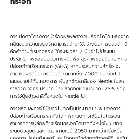
กระจก
การเปิดตัวโครงการนำร่องผลผลิตจากเปลือกโกโก้ หลังจาก
ผลิตขนมหวานในยอร์กสามารถนำมาใช้สร้างปุ๋ยคาร์บอนต่ำ นี่
คือคำถามที่เริ่มทดลอง ใช้ระยะเวลา 2 ปี เข้าไปประเมิน
ประสิทธิภาพของปุ๋ยต่อการผลิตพืช สุขภาพของดิน และการ
ปล่อยก๊าซเรือนกระจก (GHG) หากประสบความสำเร็จ จะ
สามารถผลิตปุ๋ยคาร์บอนต่ำได้มากถึง 7,000 ตัน ที่จะไป
เสนอขายให้กับเกษตรกร ผู้ปลูกข้าวสาลีของ Nestlé ในสห
ราชอาณาจักร ปริมาณปุ๋ยนี้ช่วยทดแทนปริมาณ 25% ของ
การใช้ปุ๋ยข้าวสาลีทั้งหมดใน Nestlé UK
การผลิตและการใช้ปุ๋ยทั่วไปคิดเป็นประมาณ 5% ของการ
ปล่อยก๊าซเรือนกระจกทั่วโลก หากลดการใช้ปุ๋ยไนโตรเจน
สามารถการปล่อยก๊าซเรือนกระจกได้มากถึงหนึ่งใน5 ของ
ระดับปัจจุบัน และคาดว่าภายในปี 2050 มากกว่าครึ่งหนึ่ง
ของการปล่อยก๊าซคาร์บอนไดออกไซด์ของข้าวสาลีที่ปลูกใน