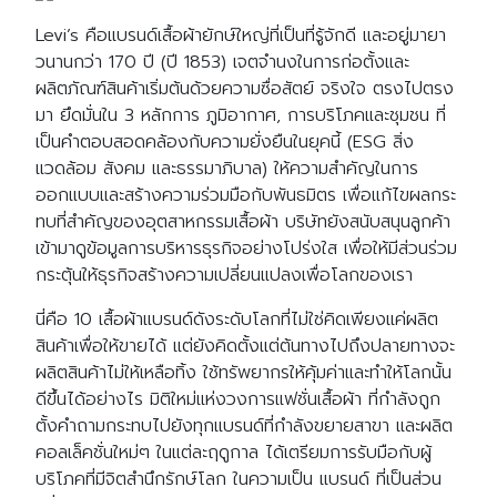
Levi’s คือแบรนด์เสื้อผ้ายักษ์ใหญ่ที่เป็นที่รู้จักดี และอยู่มายา
วนานกว่า 170 ปี (ปี 1853) เจตจำนงในการก่อตั้งและ
ผลิตภัณฑ์สินค้าเริ่มต้นด้วยความซื่อสัตย์ จริงใจ ตรงไปตรง
มา ยึดมั่นใน 3 หลักการ ภูมิอากาศ, การบริโภคและชุมชน ที่
เป็นคำตอบสอดคล้องกับความยั่งยืนในยุคนี้ (ESG สิ่ง
แวดล้อม สังคม และธรรมาภิบาล) ให้ความสำคัญในการ
ออกแบบและสร้างความร่วมมือกับพันธมิตร เพื่อแก้ไขผลกระ
ทบที่สำคัญของอุตสาหกรรมเสื้อผ้า บริษัทยังสนับสนุนลูกค้า
เข้ามาดูข้อมูลการบริหารธุรกิจอย่างโปร่งใส เพื่อให้มีส่วนร่วม
กระตุ้นให้ธุรกิจสร้างความเปลี่ยนแปลงเพื่อโลกของเรา
นี่คือ 10 เสื้อผ้าแบรนด์ดังระดับโลกที่ไม่ใช่คิดเพียงแค่ผลิต
สินค้าเพื่อให้ขายได้ แต่ยังคิดตั้งแต่ต้นทางไปถึงปลายทางจะ
ผลิตสินค้าไม่ให้เหลือทิ้ง ใช้ทรัพยากรให้คุ้มค่าและทำให้โลกนั้น
ดีขึ้นได้อย่างไร มิติใหม่แห่งวงการแฟชั่นเสื้อผ้า ที่กำลังถูก
ตั้งคำถามกระทบไปยังทุกแบรนด์ที่กำลังขยายสาขา และผลิต
คอลเล็คชั่นใหม่ๆ ในแต่ละฤดูกาล ได้เตรียมการรับมือกับผู้
บริโภคที่มีจิตสำนึกรักษ์โลก ในความเป็น แบรนด์ ที่เป็นส่วน