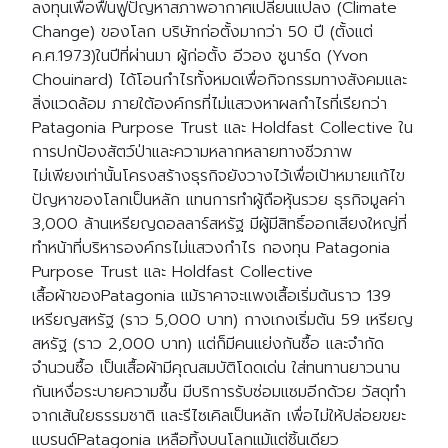
ลงทุนเพื่อฟื้นฟูปัญหาสภาพอากาศเปลี่ยนแปลง (Climate
Change) ของโลก บริษัทก่อตั้งมากว่า 50 ปี (ตั้งแต่
ค.ศ.1973)ในปีที่ผ่านมา ผู้ก่อตั้ง อีวอง ชูนาร์ด (Yvon
Chouinard) ได้โอนกำไรทั้งหมดเพื่อกิจกรรมทางสังคมและ
สิ่งแวดล้อม ภายใต้องค์กรที่ไม่แสวงหาผลกำไรที่เรียกว่า
Patagonia Purpose Trust และ Holdfast Collective ใน
การปกป้องสัตว์ป่าและความหลากหลายทางชีวภาพ
ไม่เพียงเท่านั้นโครงสร้างธุรกิจยังวางไว้เพื่อเป้าหมายแก้ไข
ปัญหาของโลกเป็นหลัก แทนการทำผู้ถือหุ้นรวย ธุรกิจมูลค่า
3,000 ล้านเหรียญดอลลาร์สหรัฐ มีผู้มีสิทธิ์ออกเสียงใหญ่ที่
ทำหน้าที่บริหารองค์กรไม่แสวงกำไร กองทุน Patagonia
Purpose Trust และ Holdfast Collective
เสื้อผ้าของPatagonia แม้ราคาจะแพงเสื้อเริ่มต้นราว 139
เหรียญสหรัฐ (ราว 5,000 บาท) กางเกงเริ่มต้น 59 เหรียญ
สหรัฐ (ราว 2,000 บาท) แต่ก็มีคนแย่งกันซื้อ และจำกัด
จำนวนซื้อ เป็นเสื้อผ้ามีคุณสมบัติโดดเด่น ใส่ทนทานยาวนาน
กันเหงื่อระบายความชื้น มีบริการรับซ่อมแซมอีกด้วย วัสดุทำ
จากเส้นใยธรรมชาติ และรีไซเคิลเป็นหลัก เพื่อไม่ให้ปล่อยขยะ
แบรนด์Patagonia เหลือทิ้งบนโลกแม้แต่ชิ้นเดียว