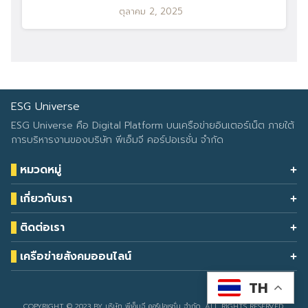
ตุลาคม 2, 2025
ESG Universe
ESG Universe คือ Digital Platform บนเครือข่ายอินเตอร์เน็ต ภายใต้
การบริหารงานของบริษัท พีเอ็มจี คอร์ปอเรชั่น จำกัด
หมวดหมู่
Health & Wellness
เกี่ยวกับเรา
Eco Icon
Our Services
ESG Data
ติดต่อเรา
About Us
โทรศัพท์: 090-549-2524
Climate Change
Contact Us
เครือข่ายสังคมออนไลน์
ESG Report
TH
Developed by
sarunyacrop
COPYRIGHT © 2023 BY บริษัท พีเอ็มจี คอร์ปอเรชั่น จำกัด. ALL RIGHTS RESERVED.