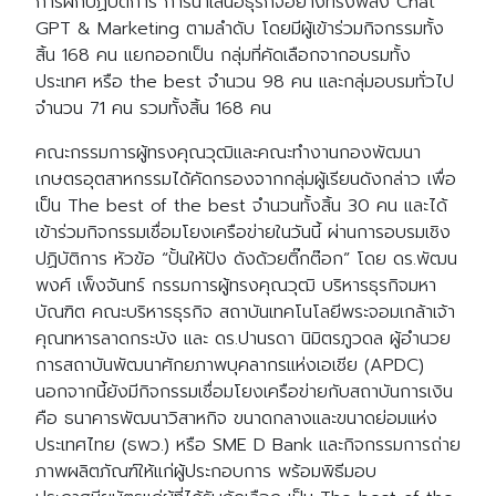
การฝึกปฏิบัติการ การนำเสนอธุรกิจอย่างทรงพลัง Chat
GPT & Marketing ตามลำดับ โดยมีผู้เข้าร่วมกิจกรรมทั้ง
สิ้น 168 คน แยกออกเป็น กลุ่มที่คัดเลือกจากอบรมทั้ง
ประเทศ หรือ the best จำนวน 98 คน และกลุ่มอบรมทั่วไป
จำนวน 71 คน รวมทั้งสิ้น 168 คน
คณะกรรมการผู้ทรงคุณวุฒิและคณะทำงานกองพัฒนา
เกษตรอุตสาหกรรมได้คัดกรองจากกลุ่มผู้เรียนดังกล่าว เพื่อ
เป็น The best of the best จำนวนทั้งสิ้น 30 คน และได้
เข้าร่วมกิจกรรมเชื่อมโยงเครือข่ายในวันนี้ ผ่านการอบรมเชิง
ปฏิบัติการ หัวข้อ “ปั้นให้ปัง ดังด้วยติ๊กต๊อก” โดย ดร.พัฒน
พงศ์ เพ็งจันทร์ กรรมการผู้ทรงคุณวุฒิ บริหารธุรกิจมหา
บัณฑิต คณะบริหารธุรกิจ สถาบันเทคโนโลยีพระจอมเกล้าเจ้า
คุณทหารลาดกระบัง และ ดร.ปานรดา นิมิตรภูวดล ผู้อำนวย
การสถาบันพัฒนาศักยภาพบุคลากรแห่งเอเชีย (APDC)
นอกจากนี้ยังมีกิจกรรมเชื่อมโยงเครือข่ายกับสถาบันการเงิน
คือ ธนาคารพัฒนาวิสาหกิจ ขนาดกลางและขนาดย่อมแห่ง
ประเทศไทย (ธพว.) หรือ SME D Bank และกิจกรรมการถ่าย
ภาพผลิตภัณฑ์ให้แก่ผู้ประกอบการ พร้อมพิธีมอบ