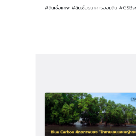
#สินเชื่อเคหะ #สินเชื่อธนาคารออมสิน #GS