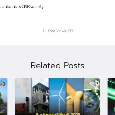
Bsocialbank #GSBsociety
Post Views:
133
Related Posts