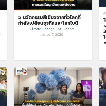
“
า
5 นวัตกรรมสีเขียวจากทั่วโลกที่
ป
กำลังเปลี่ยนธุรกิจและโลกใบนี้
ร
Climate Change
,
ESG Report
3
Search
G
เมษายน 7, 2026
Search
ไ
for:
ห