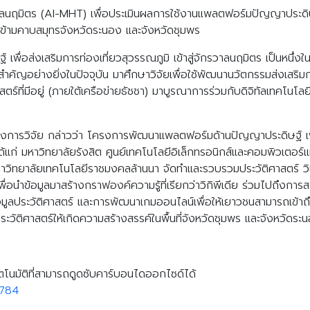
จักรวาลนฤมิตร (AI-MHT) เพื่อประเมินผลการใช้งานแพลตฟอร์มปัญญาปร
นทางข้ามคาบสมุทรจังหวัดระนอง และจังหวัดชุมพร
อส่งเสริมการท่องเที่ยวสุวรรณภูมิ เข้าสู่จักรวาลนฤมิตร เป็นหนึ่งใ
สำคัญอย่างยิ่งในปัจจุบัน มาศึกษาวิจัยเพื่อใช้พัฒนานวัตกรรมส่งเสริมกา
ร์ที่มีอยู่ (ภายใต้เครือข่ายธัชชา) มาบูรณาการร่วมกับดิจิทัลเทคโนโลย
ครงการวิจัย กล่าวว่า โครงการพัฒนาแพลตฟอร์มด้านปัญญาประดิษฐ์ เพื่อส
แก่ มหาวิทยาลัยรังสิต ศูนย์เทคโนโลยีอิเล็กทรอนิกส์และคอมพิวเตอร์แ
วิทยาลัยเทคโนโลยีราชมงคลล้านนา จัดทำและรวบรวมประวัติศาสตร์ วิเค
ื่อนำข้อมูลมาสร้างกราฟองค์ความรู้ที่เรียกว่าวิกิพีเดีย ร่วมไปถึงการ
ระวัติศาสตร์ และการพัฒนาเกมออนไลน์เพื่อให้เยาวชนสามารถเข้าถึงข้อ
งประวัติศาสตร์ให้เกิดความสร้างสรรค์ในพื้นที่จังหวัดชุมพร และจังหวัดระ
ตโนมัติที่สามารถดูดซับคาร์บอนไดออกไซด์ได้
0784