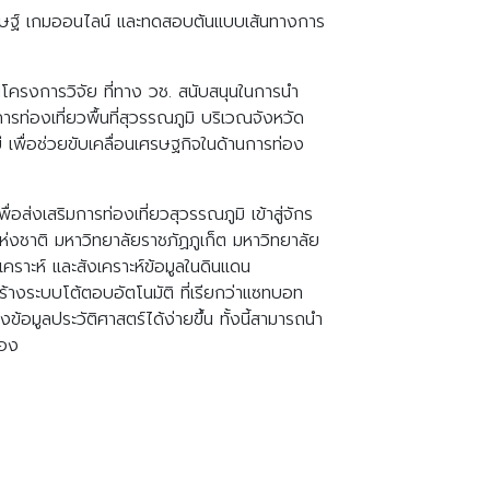
ะดิษฐ์ เกมออนไลน์ และทดสอบต้นแบบเส้นทางการ
นโครงการวิจัย ที่ทาง วช. สนับสนุนในการนำ
รท่องเที่ยวพื้นที่สุวรรณภูมิ บริเวณจังหวัด
ี เพื่อช่วยขับเคลื่อนเศรษฐกิจในด้านการท่อง
่งเสริมการท่องเที่ยวสุวรรณภูมิ เข้าสู่จักร
ห่งชาติ มหาวิทยาลัยราชภัฏภูเก็ต มหาวิทยาลัย
ราะห์ และสังเคราะห์ข้อมูลในดินแดน
สร้างระบบโต้ตอบอัตโนมัติ ที่เรียกว่าแซทบอท
มูลประวัติศาสตร์ได้ง่ายขึ้น ทั้งนี้สามารถนำ
นอง