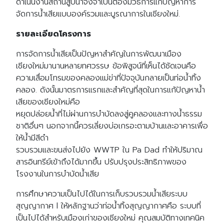
ดำเนินงานสถานีสูบน้ำจึงจำเป็นต้องมีวิธีการแก้ปัญหาการ
จัดการน้ำเสียแบบองค์รวมและบูรณาการในเชียงใหม่.
รายละเอียดโครงการ
การจัดการน้ำเสียเป็นปัญหาสำคัญในการพัฒนาเมือง
เชียงใหม่มานานหลายทศวรรษ ข้อพิสูจน์ที่เห็นได้ชัดเจนคือ
ความเสื่อมโทรมของคลองแม่ข่าที่ปัจจุบันกลายเป็นท่อน้ำทิ้ง
คลอง. ดังนั้นมาตรการแรกและสำคัญที่สุดในการแก้ปัญหาน้ำ
เสียของเชียงใหม่คือ
หยุดปล่อยน้ำที่ไม่ผ่านการบำบัดลงสู่คูคลองและทางน้ำธรรม
ชาติอื่นๆ นอกจากนี้ควรเลี่ยงบ่อเกรอะตามบ้านและอาคารเพื่อ
ให้น้ำมีสีดำ
รวบรวมและขนส่งไปยัง WWTP ใน Pa Dad ทำให้ปริมาณ
สารอินทรีย์เข้าถึงได้มากขึ้น ปรับปรุงประสิทธิภาพของ
โรงงานในการบำบัดน้ำเสีย
การศึกษาความเป็นไปได้ในการเก็บรวบรวมน้ำเสียระบบ
สุญญากาศ l ให้หลักฐานว่าท่อน้ำทิ้งสุญญากาศคือ ระบบที่
เป็นไปได้สำหรับเมืองเก่าของเชียงใหม่ คุณสมบัติทางเทคนิค