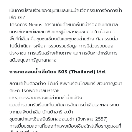
เน้นการมีส่วนร่วมของชุมชนและแนะนำนวัตกรรมการจัดการน้ำ
เสีย GIZ
โครงการ Nexus ได้ร่วมกันกำหนดพื้นที่นำร่องกับเทศบาล
นครเชียงใหม่และสมาชิกและผู้นำของชุมชนภายในเมืองเก่า
พื้นที่ที่เลือกคือชุมชนเชียงมั่นและชุมชนล่ามช้าง กิจกรรมต่อ
ไปนี้ดำเนินการเพื่อการรวบรวมข้อมูล การมีส่วนร่วมของ
ประชาชน การเสริมสร้างศักยภาพ และการจัดหาสำหรับการ
สนับสนุนจากรัฐบาลกลาง:
การทดสอบน้ำเสียโดย SGS (Thailand) Ltd.
สถานที่เก็บตัวอย่าง ได้แก่ สะพานรัตนโกสินทร์ สวนกาญจนา
ภิเษก โรงพยาบาลมหาราช
และจุดบรรจบคลองแม่ข่ากับลำน้ำแม่ปิง
แบบสำรวจครัวเรือนเกี่ยวกับการจัดการน้ำเสียและผลกระทบ
จากมลพิษน้ำเสีย บ้านป้าอารี อ.ป่า
ชุมชนเปาและเชียงยืนริมคลองแม่ข่า (สิงหาคม 2557)
การเยี่ยมชมสถานที่ของกำแพงเมืองเชียงใหม่เพื่อระบุชุมชนที่