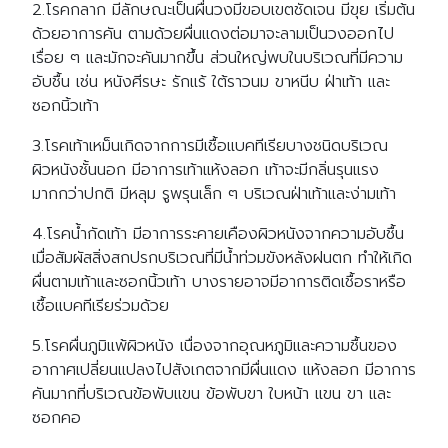
2.โรคกลาก มีลักษณะเป็นผื่นวงมีขอบเขตชัดเจน มีขุย เริ่มต้น
ด้วยอาการคัน ตามด้วยผื่นแดงต่อมาจะลามเป็นวงออกไป
เรื่อย ๆ และมักจะคันมากขึ้น ส่วนใหญ่พบในบริเวณที่มีความ
อับชื้น เช่น หนังศีรษะ รักแร้ ใต้ราวนม ขาหนีบ ฝ่าเท้า และ
ซอกนิ้วเท้า
3.โรคเท้าเหม็นเกิดจากการมีเชื้อแบคทีเรียบางชนิดบริเวณ
ผิวหนังชั้นนอก มีอาการเท้าแห้งลอก เท้าจะมีกลิ่นรุนแรง
มากกว่าปกติ มีหลุม รูพรุนเล็ก ๆ บริเวณฝ่าเท้าและง่ามเท้า
4.โรคน้ำกัดเท้า มีอาการระคายเคืองผิวหนังจากความอับชื้น
เมื่อสัมผัสสิ่งสกปรกบริเวณที่มีน้ำท่วมขังหลังฝนตก ทำให้เกิด
ผื่นตามเท้าและซอกนิ้วเท้า บางรายอาจมีอาการติดเชื้อราหรือ
เชื้อแบคทีเรียร่วมด้วย
5.โรคผื่นภูมิแพ้ผิวหนัง เนื่องจากอุณหภูมิและความชื้นของ
อากาศเปลี่ยนแปลงไปสังเกตจากมีผื่นแดง แห้งลอก มีอาการ
คันมากที่บริเวณข้อพับแขน ข้อพับขา ใบหน้า แขน ขา และ
ซอกคอ