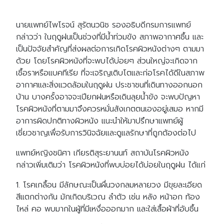
นายแพทย์ไพโรจน์ สุรัตนวนิช รองอธิบดีกรมการแพทย์
กล่าวว่า ในฤดูฝนเป็นช่วงที่มีน้ำท่วมขัง สภาพอากาศชื้น และ
เป็นปัจจัยสำคัญที่ส่งผลต่อการเกิดโรคผิวหนังต่างๆ ตามมา
ด้วย โดยโรคผิวหนังที่จะพบได้บ่อยๆ ส่วนใหญ่จะเกิดจาก
เชื้อราหรือเเบคทีเรีย ที่จะเจริญเติบโตเเละก่อโรคได้ดีในสภาพ
อากาศเเละสิ่งเเวดล้อมในฤดูฝน ประชาชนที่เดินทางออกนอก
บ้าน บางครั้งอาจจะเปียกฝนหรือเดินลุยน้ำขัง จะพบปัญหา
โรคผิวหนังที่ตามมาจึงควรหมั่นสังเกตตนเองอยู่เสมอ หากมี
อาการผิดปกติทางผิวหนัง แนะนำให้มาปรึกษาแพทย์ผู้
เชี่ยวชาญเพื่อรับการวินิจฉัยเเละดูเเลรักษาที่ถูกต้องต่อไป
แพทย์หญิงชนิศา เกียรติสุระยานนท์ สถาบันโรคผิวหนัง
กล่าวเพิ่มเติมว่า โรคผิวหนังที่พบบ่อยได้บ่อยในฤดูฝน ได้แก่
1. โรคเกลื้อน มีลักษณะเป็นผื่นวงกลมหลายวง มีขุยละเอียด
สีแตกต่างกัน มักเกิดบริเวณ ลำตัว เช่น หลัง หน้าอก ท้อง
ไหล่ คอ พบมากในผู้ที่มีเหงื่อออกมาก และใส่เสื้อผ้าที่อับชื้น