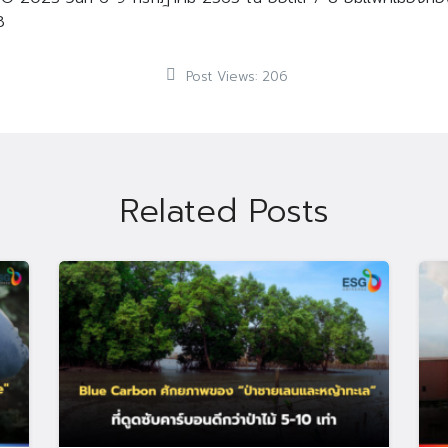
8
Post Views:
206
Search
Search
for:
Related Posts