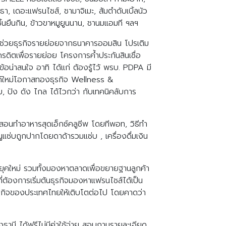
นธา, เดอะแฟรนไชส์, ชามาจิเมะ, ส้มตำดับเบิ้ลนัว
ูกชิ้นยืนกิน, ข้าวขาหมูยูนนาน, ชานมแอมที ฯลฯ
เชื่อช่วยธุรกิจรายย่อยจากธนาคารออมสิน โปรเติม
ดิตเพื่อรายย่อย โครงการค้ำประกันสินเชื่อ
น่าสนใจ อาทิ ได้แก่ ต้องรู้ไว้ พรบ. PDPA มี
นด์ใหม่โอกาสทองธุรกิจ Wellness &
ย, ปัง ดัง ไกล ได้ไวกว่า กับเทคนิคลับการ
สสอนทำอาหารสุดเอ็กซ์คลูซีพ โดยทีพอท, วิธีทำ
แซ่บถูกปากโดยดาด้ารวมแซ่บ , เครื่องดื่มเงิน
ยุคใหม่ รวมทั้งมองหาตลาดเพื่อขยายฐานลูกค้า
่ต้องการเริ่มต้นธุรกิจมองหาแฟรนไชส์ได้เป็น
เศรษฐกิจของประเทศไทยให้เติบโตต่อไป โดยคาดว่า
นี ได้ฟรีไม่มีค่าใช้จ่าย สอบถามรายละเอียด