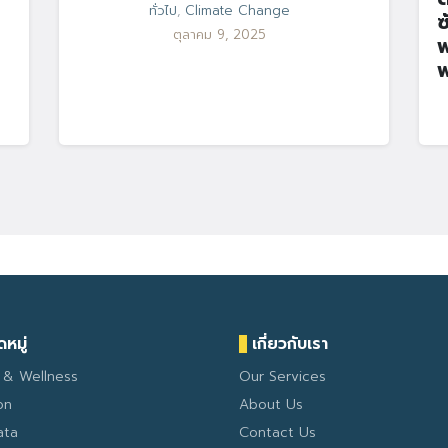
ทั่วไป
,
Climate Change
ซ
ตุลาคม 9, 2025
พ
พ
หมู่
เกี่ยวกับเรา
 & Wellness
Our Services
on
About Us
ata
Contact Us