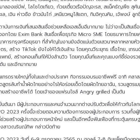
้อหอมมาลองเซ่บีฟ, โลโซโตเกียว, ก๋วยเตี๋ยวเรือปัญจะรส, สแน็คธัญพืช สุคั
ทะเล, เจิน ห่าวชือ ข้าวมันไก่ ,เหนียวหมูไส้แตก, กิมจิคุณคิม, เจ้พงษ์ ล
สถาบันการเงินที่เสนอสินเชื่อช่วยเหลือเอสเอ็มอีมากมาย ไม่ว่าจะเป็นสิน
่งออกโดย Exim Bank สินเชื่อเพื่อธุรกิจ Micro SME โดยธนาคารไทยเคร
าคารกรุงศรีอยุธยา ที่สำคัญในงานยังอัดแน่นด้วยเสวนาหลากหลายหัวข้อ
ร, สร้าง TikTok ยังไงให้ได้เงินล้าน โดยคุณวีระยุทธ เชื้อไทย, เทร
ทย์, สร้างคอนเท็นท์ให้ปังล้านวิว โดยคุณมิ้นท์และคุณแบงก์ชี้ช่องรว
้ต้น และอีกมากมาย
ดิร์นเทรดรายใหญ่ทั้งในและต่างประเทศ กิจกรรมอบรมอาชีพฟรี อาทิ คลา
สูตรลับทำน้ำผัดไทยอย่างไรให้อร่อยเด็ดโดยผัดไทยอาฉัน, รวมสูตรเมนู
ยสร้างอาชีพได้ โดยเจ้าของแฟรนไชส์ Angry grilled เป็นต้น
ต้นมา มีผู้ประกอบการและคนจำนวนมากต่างปรับตัวเพื่อให้ก้าวทันโลก
XPO 2023 ครั้งนี้จะช่วยตอบความต้องการของผู้ประกอบการ รวมทั้งผู้ที
ญที่ช่วยสร้างผู้ประกอบการหน้าใหม่ และเป็นอีกหนึ่งฟันเฟืองที่กระตุ้น
นางสาวณรินณ์ทิพ กล่าวปิดท้าย
PO 2023 วันที่ 6-9 กรกฎาคม 2565 ณ ฮอลล์ 7-8 อิมแพ็คเมืองทองธา