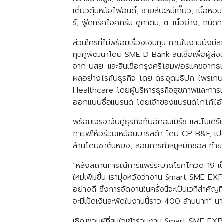
เตี๋ยวตุ๋นหม้อไฟอินดี้, ชายสี่บะหมี่เกี๊ยว, เนื
ร์, ฟู้ดทรัคไอศกรีม ดูคาติม, ต. เนื้อย่าง, ถนัด
ส่วนใครที่ไม่พร้อมเรื่องเงินทุน ภายในงานยังมี
ทุนคู่พัฒนาโดย SME D Bank สินเชื่อเพื่อผู้ส
จาก บสย. และสินเชื่อกรุงศรีโฮมฟอร์แคชจากธน
ผลอย่างไรกับธุรกิจ โดย ดร.อุดมธิปก ไพรเกษต
Healthcare โดยผู้บริหารธุรกิจสุขภาพและการแพ
ออกแบบชื่อแบรนด์ โดยเจ้าของแบรนด์โกโก้ไอ
พร้อมเจรจาจับคู่ธุรกิจกับอีคอมเมิร์ซ และโมเ
กาแฟให้อร่อยเหมือนบาริสต้า โดย CP B&F, เปิด
ล้านโดยชาตันหยง, สอนการทำหมูหมักซอส ทำขา
“หลังสถานการณ์การแพร่ระบาดโรคโควิด-19 เป็น
ใหม่เพิ่มขึ้น เรามุ่งหวังว่างาน Smart SME E
อย่างดี ซึ่งการจัดงานในครั้งนี้จะเป็นเวทีสำคั
จะมีเม็ดเงินสะพัดในงานนี้ราว 400 ล้านบาท” 
เชิญชวนผู้ที่สนใจเข้าร่วมงาน Smart SME EX