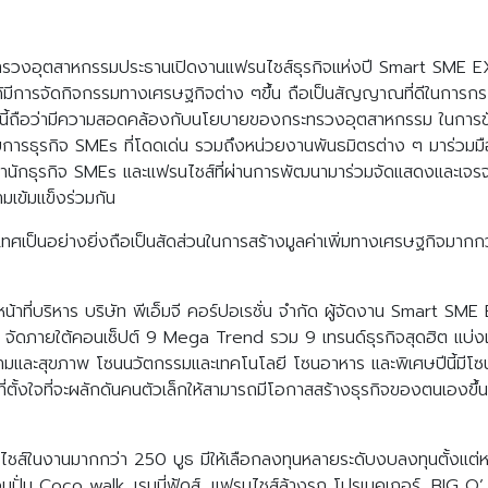
กระทรวงอุตสาหกรรมประธานเปิดงานแฟรนไชส์ธุรกิจแห่งปี Smart SME EX
การจัดกิจกรรมทางเศรษฐกิจต่าง ๆขึ้น ถือเป็นสัญญาณที่ดีในการกระ
้ถือว่ามีความสอดคล้องกับนโยบายของกระทรวงอุตสาหกรรม ในการขั
การธุรกิจ SMEs ที่โดดเด่น รวมถึงหน่วยงานพันธมิตรต่าง ๆ มาร่วมมือกั
กธุรกิจ SMEs และแฟรนไชส์ที่ผ่านการพัฒนามาร่วมจัดแสดงและเจรจาธุรกิ
มเข้มแข็งร่วมกัน
ทศเป็นอย่างยิ่งถือเป็นสัดส่วนในการสร้างมูลค่าเพิ่มทางเศรษฐกิจมาก
หน้าที่บริหาร บริษัท พีเอ็มจี คอร์ปอเรชั่น จำกัด ผู้จัดงาน Smart
9 จัดภายใต้คอนเซ็ปต์ 9 Mega Trend รวม 9 เทรนด์ธุรกิจสุดฮิต แบ่งเ
ละสุขภาพ โซนนวัตกรรมและเทคโนโลยี โซนอาหาร และพิเศษปีนี้มีโซนสตร
งใจที่จะผลักดันคนตัวเล็กให้สามารถมีโอกาสสร้างธุรกิจของตนเองขึ้
นไชส์ในงานมากกว่า 250 บูธ มีให้เลือกลงทุนหลายระดับงบลงทุนตั้งแต่ห
อมปั่น Coco walk, เรนนี่ฟู้ดส์, แฟรนไชส์ล้างรถ โปรเมคเกอร์, BIG 