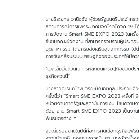
นายธีระยุทธ วานิชชัง ผู้ช่วยรัฐมนตรีประจำ
สถานการณ์การแพร่ระบาดของโรคโควิด-19 ได้มี
การจัดงาน Smart SME EXPO 2023 ในครั้งนี
ชื่นชมคณะผู้จัดงาน ที่สามารถรวบรวมผู้ประกอบ
อุตสาหกรรม โดยกรมส่งเสริมอุตสาหกรรม ได้นำนั
การขับเคลื่อนระบบเศรษฐกิจของประเทศให้มีควา
“เอสเอ็มอีมีส่วนในการผลักดันเศรษฐกิจของประเ
ธุรกิจส่วนนี้”
นางสาวณรินณ์ทิพ วิริยะบัณฑิตกุล ประธานเจ้า
ครั้งนี้ว่า “Smart SME EXPO 2023 ครั้งที่ 
หน่วยงานภาครัฐและสถาบันการเงิน โซนความงามแ
ด้วย งาน Smart SME EXPO 2023 เป็นงานที่ตั้
พันธมิตรต่าง ๆ
จุดเด่นของงานในปีนี่คือการคัดเลือกธุรกิจแฟร
หวานบ้านซูชิ, ซอสกะเพราหมีปรุง, มะพร้าวน้ำห