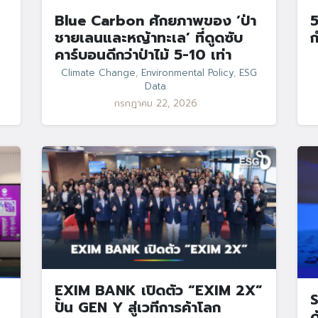
Blue Carbon ศักยภาพของ ‘ป่า
5
ชายเลนและหญ้าทะเล’ ที่ดูดซับ
ก
คาร์บอนดีกว่าป่าไม้ 5-10 เท่า
Climate Change
,
Environmental Policy
,
ESG
Data
กรกฎาคม 22, 2026
EXIM BANK เปิดตัว “EXIM 2X”
S
ปั้น GEN Y สู่เวทีการค้าโลก
ด