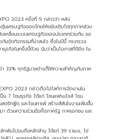
PO 2023 ครั้งที่ 9 กล่าวว่า หลัง
ตุ้นเศรษฐกิจของไทยให้ขยับเติบโตทุกภาคส่วน
บเคลื่อนระบบเศรษฐกิจของประเทศร่วมกัน ขอ
นจัดกิจกรรมที่น่าสนใจ ซึ่งในปีนี้ กระทรวง
จในครั้งนี้ด้วย นับว่าเป็นโอกาสที่ดียิ่ง ใน
กว่า 33% ทุกรัฐบาลต่างก็ให้ความสำคัญกับภาค
 SME EXPO 2023 กล่าวถึงไฮไลท์การจัดงานใน
ป็น 7 โซนธุรกิจ ได้แก่ โซนแฟรนไชส์ โซน
ีทฟู้ด และโซนคาเฟ่ สร้างสีสันในงานเพิ่มขึ้น
นมา ด้วยความร่วมมือทั้งภาครัฐ ภาคเอกชน และ
ลักพันไปจนถึงหลักล้าน ได้แก่ 39 ราเมง, ไข่
O’ SHELL หอยเชลล์ย่างชีส, ขนมปลา ทามะยากิ,