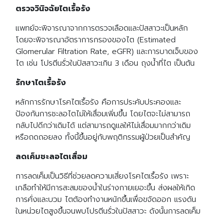
ตรวจวินิจฉัยไตเรื้อรัง
แพทย์จะพิจารณาจากการตรวจเลือดและปัสสาวะเป็นหลัก
โดยจะพิจารณาอัตราการกรองของไต (Estimated
Glomerular Filtration Rate, eGFR) และการบาดเจ็บของ
ไต เช่น โปรตีนรั่วในปัสสาวะเกิน 3 เดือน ถุงน้ำที่ไต เป็นต้น
รักษาไตเรื้อรัง
หลักการรักษาโรคไตเรื้อรัง คือการประคับประคองและ
ป้องกันการชะลอไตไม่ให้เสื่อมเพิ่มขึ้น โดยไตจะไม่สามารถ
กลับไปดีกว่าเดิมได้ แต่สามารถดูแลให้ไม่เสื่อมมากกว่าเดิม
หรือถดถอยลง ทั้งนี้ขึ้นอยู่กับพฤติกรรมผู้ป่วยเป็นสำคัญ
ลดเค็มชะลอไตเสื่อม
การลดเค็มเป็นวิธีที่ช่วยลดความเสี่ยงโรคไตเรื้อรัง เพราะ
เกลือทำให้มีการสะสมของน้ำในร่างกายเยอะขึ้น ส่งผลให้เกิด
การคั่งและบวม ไตต้องทำงานหนักขึ้นเพื่อขจัดออก แรงดัน
ในหน่วยไตสูงขึ้นจนพบโปรตีนรั่วในปัสสาวะ ดังนั้นการลดเค็ม