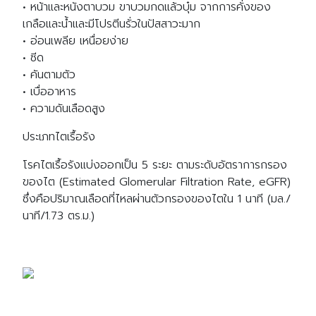
• หน้าและหนังตาบวม ขาบวมกดแล้วบุ๋ม จากการคั่งของ
เกลือและน้ำและมีโปรตีนรั่วในปัสสาวะมาก
• อ่อนเพลีย เหนื่อยง่าย
• ซีด
• คันตามตัว
• เบื่ออาหาร
• ความดันเลือดสูง
ประเภทไตเรื้อรัง
โรคไตเรื้อรังแบ่งออกเป็น 5 ระยะ ตามระดับอัตราการกรอง
ของไต (Estimated Glomerular Filtration Rate, eGFR)
ซึ่งคือปริมาณเลือดที่ไหลผ่านตัวกรองของไตใน 1 นาที (มล./
นาที/1.73 ตร.ม.)