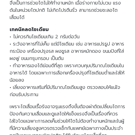
จึงเป็นการช่วยไตไม่ให้ทำงานหนัก เมื่อร่างกายไม่บวม แรง
ดันในหน่วยไตปกติ ไม่เกิดโปรตีนรั่ว สามารถช่วยชะลอไต
เสื่อมได้
เทคนิคลดโซเดียม
• ไม่ควรกินโซเดียมเกิน 2 กรัมต่อวัน
• ระวังอาหารที่ไม่เค็ม แต่มีโซเดียม เช่น อาหารแปรรูป อาหาร
กระป๋อง เครื่องปรุงรส ผงชูรส อาหารหมักดอง ขนมปังที่ใส่
ผงฟู ขนมกรุบกรอบ เป็นต้น
• ทำอาหารเองได้ย่อมดีที่สุด เพราะควบคุมปริมาณโซเดียมใน
อาหารได้ โดยเฉพาะการเลือกเครื่องปรุงที่โซเดียมต่ำและใส่ให้
น้อยลง
• เลี่ยงอาหารเสริมที่มีปริมาณโซเดียมสูง ตรวจสอบให้แน่ใจ
ก่อนรับประทาน
เพราะไตเสื่อมเรื้อรังอาจรุนแรงถึงขั้นต้องผ่าตัดเปลี่ยนไตการ
ป้องกันความเสื่อมและดูแลไตให้แข็งแรงจึงเป็นเรื่องที่ควร
ใส่ใจโดยเฉพาะการลดเค็มช่วยให้ไตไม่ต้องทำงานหนักและในผู้
ที่มีความเสี่ยงสูงควรตรวจเช็กกับแพทย์เฉพาะทางเป็นประจำ