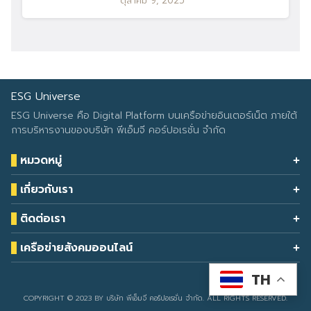
ตุลาคม 9, 2025
ESG Universe
ESG Universe คือ Digital Platform บนเครือข่ายอินเตอร์เน็ต ภายใต้
การบริหารงานของบริษัท พีเอ็มจี คอร์ปอเรชั่น จำกัด
หมวดหมู่
Health & Wellness
เกี่ยวกับเรา
Eco Icon
Our Services
ESG Data
ติดต่อเรา
About Us
โทรศัพท์: 090-549-2524
Climate Change
Contact Us
เครือข่ายสังคมออนไลน์
ESG Report
TH
Developed by
sarunyacrop
COPYRIGHT © 2023 BY บริษัท พีเอ็มจี คอร์ปอเรชั่น จำกัด. ALL RIGHTS RESERVED.