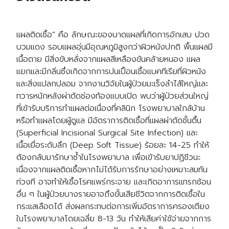
แผลติดเชื้อ” คือ ลักษณะของบาดแผลที่เกิดการอักเสบ ปวด
บวมแดง รอบแผลอุ่นมีอุณหภูมิสูงกว่าผิวหนังปกติ พื้นแผลมี
เนื้อตาย มีสิ่งขับหลั่งจากแผลสีเหลืองข้นคล้ายหนอง แผล
แยกและมีกลิ่นซึ่งเกิดจากการปนเปื้อนเชื้อแบคทีเรียที่ผิวหนัง
และสิ่งแปลกปลอม จากงานวิจัยในผู้ป่วยมะเร็งลำไส้ใหญ่และ
ทวารหนักหลังผ่าตัดช่องท้องแบบเปิด พบว่าผู้ป่วยส่วนใหญ่
ที่เข้ารับบริการทำแผลต่อเนื่องที่คลินิก โรงพยาบาลใกล้บ้าน
หรือทำแผลโดยผู้ดูแล มีอัตราการติดเชื้อที่แผลผ่าตัดชั้นตื้น
(Superficial Incisional Surgical Site Infection) และ
เนื้อเยื่อระดับลึก (Deep Soft Tissue) ร้อยละ 14-25 ทำให้
ต้องกลับมารักษาซ้ำในโรงพยาบาล เพื่อเข้ารับยาปฏิชีวนะ
เนื่องจากแผลติดเชื้อหากไม่ได้รับการรักษาอย่างเหมาะสมทัน
ท่วงที อาจทำให้เชื้อโรคแพร่กระจาย และเกิดอาการแทรกซ้อน
อื่น ๆ ในผู้ป่วยบางรายอาจถึงขั้นเสียชีวิตจากการติดเชื้อใน
กระแสเลือดได้ ส่งผลกระทบต่อการเพิ่มอัตราการครองเตียง
ในโรงพยาบาลโดยเฉลี่ย 8-13 วัน ทำให้เสียค่าใช้จ่ายจากการ