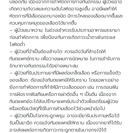
ปลอดภัย เนื่องจากการทำหัตถการทางทันตกรรม ผู้ป่วยอาจ
เกิดความกังวลและความดันโลหิตอาจสูงขึ้น อาจมีผลทำให้
หัตถการที่มีเลือดออกบางชนิด มีการไหลของเลือดมากขึ้นและ
ควบคุมการหยุดของเลือดได้ยากขึ้น
– ผู้ป่วยเบาหวาน: ในช่วงเช้าควรรับประทานอาหารและยามา
ก่อนทำหัตถการ เพื่อป้องกันการเกิดภาวะน้ำตาลในกระแส
โลหิตต่ำ
– ผู้ป่วยที่จำเป็นต้องล้างไต: ควรแจ้งวันที่ล้างไตให้
ทันตแพทย์ทราบ เพื่อวางแผนการนัดหมาย ในการเข้ารับการ
รักษาทางทันตกรรมได้อย่างเหมาะสม
– ผู้ป่วยที่รับประทานยาที่มีผลต่อเกล็ดเลือด หรือการแข็งตัว
ของเลือด: ต้องแจ้งทันตแพทย์ให้รับทราบ โดยเฉพาะอย่าง
ยิ่งการทำหัตถการที่ทำให้มีภาวะเลือดออก เช่น การถอนฟัน
การฝังรากฟันเทียมหรือการผ่าตัดอื่น ๆ เป็นต้น เนื่องจาก
ทันตแพทย์จะได้ส่งปรึกษาแพทย์ประจำตัวเพื่อเตรียมผู้ป่วย
หรือเตรียมวัสดุที่ใช้ในการห้ามเลือดไว้ล่วงหน้าต่อไป
– ผู้ป่วยที่เป็นโรคกระดูกพรุน: อาจจะมียารับประทานหรือได้
รับเป็นยาฉีด ควรแจ้งทันตแพทย์ให้ทราบ เนื่องจากยาที่ได้รับ
อาจส่งผลต่อการเกิดภาวะกระดูกตายในบางกรณีได้