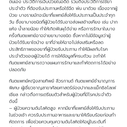
ตนเอง ประวัติการเจ็บป่วยในอดีต รวมถึงประวัติการใช้ยา
ประจำตัว ที่ต้องรับประทานหรือใช้ฉีด พ่น มาด้วย เนื่องจากผู้
ป่วย บางรายมักจะมียาที่แพทย์สั่งให้รับประทานเป็นประจำทุก
วัน ซึ่งยาบางชนิดที่ผู้ป่วยได้รับอาจส่งผลข้างเคียง เช่น ปาก
แห้ง น้ำลายน้อย ทำให้เกิดฟันผุได้ง่าย หรือการรักษาในบาง
ครั้งทันตแพทย์อาจจ่ายยาบางชนิด ซึ่งหากไม่มีข้อมูลว่าผู้
ป่วยได้รับยาใดบ้าง ยาที่จ่ายให้อาจไปส่งเสริมหรือลด
ประสิทธิภาพของยาที่ผู้ป่วยรับประทาน ทำให้มีผลกับโรค
ประจำตัวของผู้ป่วยได้ การให้ข้อมูลที่ครบถ้วน จะทำให้
ทันตแพทย์สามารถวางแผนการรักษาและทำหัตถการได้อย่าง
ปลอดภัย
ทันตแพทย์หญิงสายทิพย์ ลีวรกานต์ ทันตแพทย์ชำนาญการ
พิเศษ ผู้เชี่ยวชาญสาขาศัลยศาสตร์ช่องปากและแม็กซิลโลเฟ
เชียล กล่าวถึงการเตรียมตัวสำหรับผู้ป่วยที่มีโรคประจำตัว
ดังนี้
– ผู้ป่วยความดันโลหิตสูง: หากมียาที่แพทย์สั่งให้รับประทาน
ในช่วงเช้า ควรรับประทานอาหารและยามาให้เรียบร้อยก่อนทำ
หัตถการ เพื่อช่วยควบคุมความดันโลหิตให้อยู่ในระดับที่