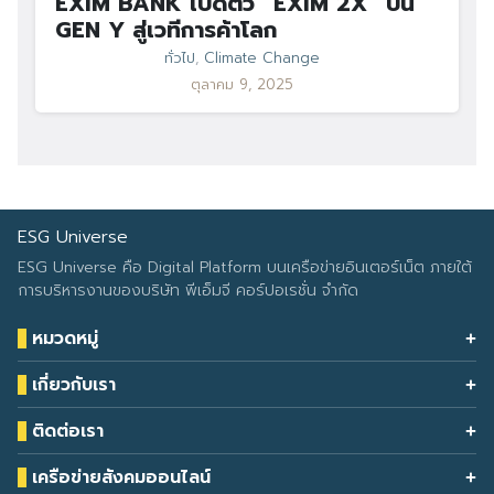
EXIM BANK เปิดตัว “EXIM 2X” ปั้น
GEN Y สู่เวทีการค้าโลก
ทั่วไป
,
Climate Change
ตุลาคม 9, 2025
ESG Universe
ESG Universe คือ Digital Platform บนเครือข่ายอินเตอร์เน็ต ภายใต้
การบริหารงานของบริษัท พีเอ็มจี คอร์ปอเรชั่น จำกัด
หมวดหมู่
Health & Wellness
เกี่ยวกับเรา
Eco Icon
Our Services
ESG Data
ติดต่อเรา
About Us
โทรศัพท์: 090-549-2524
Climate Change
Contact Us
เครือข่ายสังคมออนไลน์
ESG Report