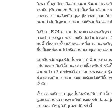
ในพ.ศ.นี้กลุ่มนักธุรกิจจำนวนมากหันมาประกอบกิ
กรามีน (Grameen Bank) เป็นหนึ่งในตัวอย่างก
ศาสตราจารย์มูฮัมหมัด ยูนูส (Muhammad Yunus)
หมายกำจัดปัญหาความยากจนให้หมดสิ้นไปจากโลกใบนี
ในปีค.ศ. 1974 ประเทศบังคลาเทศประสบปัญหาทา
ทางด้านเศรษฐศาสตร์ และเริ่มต้นด้วยโครงการวิ
ลงพื้นที่หลายครั้ง แล้วพบว่าหนึ่งในรากของปัญ
ซึ่งเป็นแหล่งรายได้เสริมของคนในชุมชนถูกปล่อยใ
ยูนุสจึงสนับสนุนให้จัดตั้งสหกรณ์เพื่อการเกษตร
แล้ง และเขายินดีเป็นคนออกค่าเชื้อเพลิงสำหรับ
ฝ่ายละ 1 ใน 3 ผลลัพธ์คือโครงการฟาร์มสามหุ้น
ช่วยยกระดับความยากจนแบบแร้นแค้นให้ดีขึ้น พ
ยั่งยืน
ตั้งแต่ช่วงเริ่มแรก ยูนุสตั้งใจสร้างให้กรามีน
รูปแบบของธนาคารพาณิชย์กระแสหลักต้องอยู่บนกา
คนจนส่วนใหญ่ไม่มีคุณสมบัติเหล่านี้