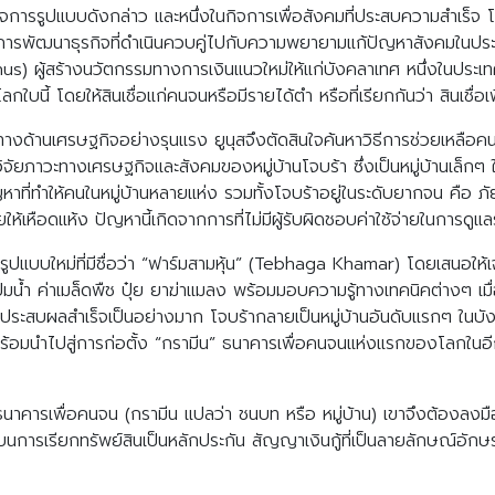
จการรูปแบบดังกล่าว และหนึ่งในกิจการเพื่อสังคมที่ประสบความสำเร็จ โ
ารพัฒนาธุรกิจที่ดำเนินควบคู่ไปกับความพยายามแก้ปัญหาสังคมในประเ
 ผู้สร้างนวัตกรรมทางการเงินแนวใหม่ให้แก่บังคลาเทศ หนึ่งในประเทศที
้ โดยให้สินเชื่อแก่คนจนหรือมีรายได้ตำ หรือที่เรียกกันว่า สินเชื่อเพ
งด้านเศรษฐกิจอย่างรุนแรง ยูนุสจึงตัดสินใจค้นหาวิธีการช่วยเหลือค
จัยภาวะทางเศรษฐกิจและสังคมของหมู่บ้านโจบร้า ซึ่งเป็นหมู่บ้านเล็ก
หาที่ทำให้คนในหมู่บ้านหลายแห่ง รวมทั้งโจบร้าอยู่ในระดับยากจน คือ ภั
ห้เหือดแห้ง ปัญหานี้เกิดจากการที่ไม่มีผู้รับผิดชอบค่าใช้จ่ายในการดูแ
รูปแบบใหม่ที่มีชื่อว่า “ฟาร์มสามหุ้น” (Tebhaga Khamar) โดยเสนอให้เจ
ปั๊มน้ำ ค่าเมล็ดพืช ปุ๋ย ยาฆ่าแมลง พร้อมมอบความรู้ทางเทคนิคต่างๆ เม
ประสบผลสำเร็จเป็นอย่างมาก โจบร้ากลายเป็นหมู่บ้านอันดับแรกๆ ในบังก
ร้อมนำไปสู่การก่อตั้ง “กรามีน” ธนาคารเพื่อคนจนแห่งแรกของโลกในอีก
เป็นธนาคารเพื่อคนจน (กรามีน แปลว่า ชนบท หรือ หมู่บ้าน) เขาจึงต้องลงม
รเรียกทรัพย์สินเป็นหลักประกัน สัญญาเงินกู้ที่เป็นลายลักษณ์อักษร 