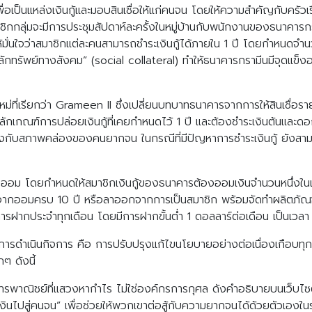
เป็นแหล่งเงินกู้และมอบสินเชื่อให้แก่คนจน โดยให้ความสำคัญกับครัวเรือ
าชิกกลุ่มจะมีการประชุมสัปดาห์ละครั้งในหมู่บ้านกับพนักงานของธนาคารกร
้มั่นใจว่าสมาชิกแต่ละคนสามารถชำระเงินกู้ได้ภายใน 1 ปี โดยกำหนดจำนวน
ลักทรัพย์ทางสังคม” (social collateral) ทำให้ธนาคารกรามีนมีจุดแข็งอย
ที่เรียกว่า Grameen II ซึ่งเปลี่ยนบทบาทธนาคารจากการให้สินเชื่อรา
ลักเกณฑ์การปล่อยเงินกู้ที่เคยกำหนดไว้ 1 ปี และต้องชำระเงินต้นและดอก
ล้องกับสภาพคล่องของคนยากจน ในกรณีที่มีปัญหาการชำระเงินกู้ ยังสาม
รออม โดยกำหนดให้สมาชิกเงินกู้ของธนาคารต้องออมเงินจำนวนหนึ่งในแ
หลังจากออมครบ 10 ปี หรือลาออกจากการเป็นสมาชิก พร้อมจัดทำผลิตภ
การฝากประจำทุกเดือน โดยมีการฝากขั้นต่ำ 1 ดอลลาร์ต่อเดือน เป็นเวลา 
การดำเนินกิจการ คือ การปรับปรุงแก้ไขนโยบายอย่างต่อเนื่องเกือบทุก
ๆ ดังนี้
าคารพาณิชย์ที่แสวงหากำไร ไม่ใช่องค์กรการกุศล ดังคำอธิบายบนเว็บไซ
ไปสู่คนจน” เพื่อช่วยให้พวกเขาต่อสู้กับความยากจนได้ด้วยตัวเองในร