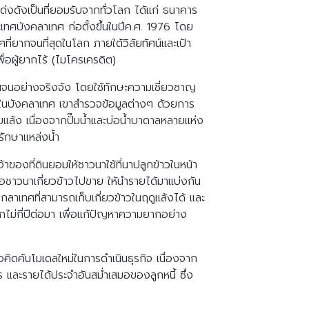
ด่งดังเป็นที่ยอมรับจากทั่วโลก ได้แก่ ธนาคาร
ทศบังคลาเทศ ก่อตั้งขึ้นในปีค.ศ. 1976 โดย
่ยากจนที่สุดในโลก ภายใต้วิสัยทัศน์และเป้า
ื่อผู้ยากไร้ (ไมโครเครดิต)
นจนอย่างจริงจัง โดยใช้ทักษะความเชี่ยวชาญ
ๆ ในบังคลาเทศ เขาสำรวจข้อมูลต่างๆ ด้วยการ
ยแล้ง เนื่องจากปั๊มน้ำและบ่อน้ำบาดาลหลายแห่ง
ลรักษาแหล่งน้ำ
้าของที่ดินยอมให้ชาวนาใช้ที่นาปลูกข้าวในหน้า
ื่อชาวนาเกี่ยวข้าวไปขาย ให้นำรายได้มาแบ่งกัน
ลาเทศที่สามารถเก็บเกี่ยวข้าวในฤดูแล้งได้ และ
ไม่กี่ปีต่อมา เพื่อแก้ปัญหาความยากอย่าง
ือคิดค้นโมเดลใหม่ในการดำเนินธุรกิจ เนื่องจาก
และรายได้ประจำอันสม่ำเสมอของลูกหนี้ ซึ่ง