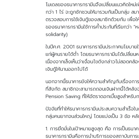
โมเดลของธนาคารกรามีนจึงเปลี่ยนแนวคิดใหม่เพื่อ
กว่า 1 ไร่ จะถูกชักชวนให้มารวมกันเป็นกลุ่ม สม
ตรวจสอบการใช้เงินกู้ของสมาชิกด้วยกัน เพื่อให
ของธนาคารกรามีนใช้การค้ำประกันที่เรียกว่า “ห
solidarity)
ในปีค.ศ. 2001 ธนาคารกรามีนประกาศนโยบายใหม่
แก่ผู้คนรายได้ต่ำ โดยธนาคารกรามีนได้เปลี่ยนห
เนื่องจากเล็งเห็นว่าเงื่อนไขดังกล่าวไม่สอดค
เงินกู้ให้นานออกไปได้
นอกจากนี้ธนาคารยังให้ความสำคัญกับเรื่องกา
ที่สังกัด สมาชิกจะสามารถถอนเงินฝากนี้ได้
Pension Saving ที่ให้อัตราดอกเบี้ยสูงสำหรับ
ปัจจัยที่ทำให้ธนาคารกรามีนประสบความสำเร็จใน
กลุ่มคนยากจนส่วนใหญ่ โดยแบ่งเป็น 3 ข้อ หลัก
1. การยึดมั่นในเป้าหมายสูงสุด คือ การเป็นธน
ธนาคารกรามีนคือการนำบริการของสถาบันการเงิน