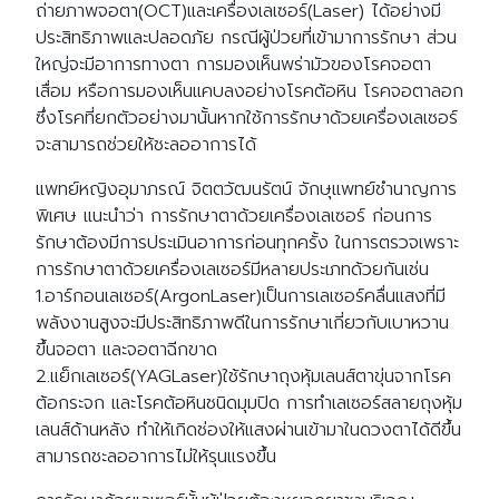
ถ่ายภาพจอตา(OCT)และเครื่องเลเซอร์(Laser) ได้อย่างมี
ประสิทธิภาพและปลอดภัย กรณีผู้ป่วยที่เข้ามาการรักษา ส่วน
ใหญ่จะมีอาการทางตา การมองเห็นพร่ามัวของโรคจอตา
เสื่อม หรือการมองเห็นแคบลงอย่างโรคต้อหิน โรคจอตาลอก
ซึ่งโรคที่ยกตัวอย่างมานั้นหากใช้การรักษาด้วยเครื่องเลเซอร์
จะสามารถช่วยให้ชะลออาการได้
แพทย์หญิงอุมาภรณ์ จิตตวัฒนรัตน์ จักษุแพทย์ชำนาญการ
พิเศษ แนะนำว่า การรักษาตาด้วยเครื่องเลเซอร์ ก่อนการ
รักษาต้องมีการประเมินอาการก่อนทุกครั้ง ในการตรวจเพราะ
การรักษาตาด้วยเครื่องเลเซอร์มีหลายประเภทด้วยกันเช่น
1.อาร์กอนเลเซอร์(ArgonLaser)เป็นการเลเซอร์คลื่นแสงที่มี
พลังงานสูงจะมีประสิทธิภาพดีในการรักษาเกี่ยวกับเบาหวาน
ขึ้นจอตา และจอตาฉีกขาด
2.แย็กเลเซอร์(YAGLaser)ใช้รักษาถุงหุ้มเลนส์ตาขุ่นจากโรค
ต้อกระจก และโรคต้อหินชนิดมุมปิด การทำเลเซอร์สลายถุงหุ้ม
เลนส์ด้านหลัง ทำให้เกิดช่องให้แสงผ่านเข้ามาในดวงตาได้ดีขึ้น
สามารถชะลออาการไม่ให้รุนแรงขึ้น