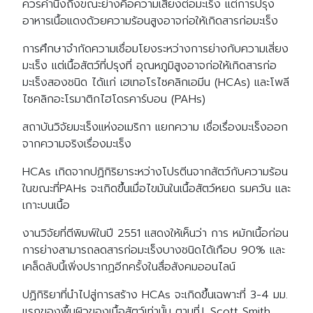
ควรคำนึงถึงขณะย่างคือความเสี่ยงต่อมะเร็ง แต่การปรุง
อาหารเนื้อแดงด้วยความร้อนสูงอาจก่อให้เกิดสารก่อมะเร็ง
การศึกษาจำกัดความเชื่อมโยงระหว่างการย่างกับความเสี่ยง
มะเร็ง แต่เนื้อสัตว์ที่ปรุงที่ อุณหภูมิสูงอาจก่อให้เกิดสารก่อ
มะเร็งสองชนิด ได้แก่ เฮเทอโรไซคลิกเอมีน (HCAs) และโพลี
ไซคลิกอะโรมาติกไฮโดรคาร์บอน (PAHs)
สถาบันวิจัยมะเร็งแห่งอเมริกา แยกความ เชื่อเรื่องมะเร็งออก
จากความจริงเรื่องมะเร็ง
HCAs เกิดจากปฏิกิริยาระหว่างโปรตีนจากสัตว์กับความร้อน
ในขณะที่PAHs จะเกิดขึ้นเมื่อไขมันในเนื้อสัตว์หยด รมควัน และ
เกาะบนเนื้อ
งานวิจัยที่ตีพิมพ์ในปี 2551 แสดงให้เห็นว่า การ หมักเนื้อก่อน
การย่างสามารถลดสารก่อมะเร็งบางชนิดได้เกือบ 90% และ
เคล็ดลับนี้เพิ่งปรากฏอีกครั้งในสื่อสังคมออนไลน์
ปฏิกิริยาที่นำไปสู่การสร้าง HCAs จะเกิดขึ้นเฉพาะที่ 3-4 มม.
แรกของพื้นผิวของเนื้อสัตว์เท่านั้น ตามที่J. Scott Smith,