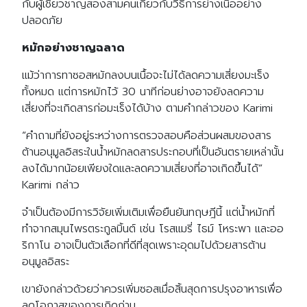
กับผู้เชี่ยวชาญสองสามคนเกี่ยวกับวิธีการย่างเนื้ออย่าง
ปลอดภัย
หมักอย่างชาญฉลาด
แม้ว่าการทาซอสหมักลงบนเนื้อจะไม่ได้ลดความเสี่ยงมะเร็ง
ทั้งหมด แต่การหมักไว้ 30 นาทีก่อนย่างอาจยังลดความ
เสี่ยงที่จะเกิดสารก่อมะเร็งได้บ้าง ตามคำกล่าวของ Karimi
“คำถามที่ยังอยู่ระหว่างการตรวจสอบคือส่วนผสมของสาร
ต้านอนุมูลอิสระในน้ำหมักลดสารประกอบที่เป็นอันตรายเหล่านั้น
ลงได้มากน้อยเพียงใดและลดความเสี่ยงที่อาจเกิดขึ้นได้”
Karimi กล่าว
จำเป็นต้องมีการวิจัยเพิ่มเติมเพื่อยืนยันทฤษฎีนี้ แต่น้ำหมักที่
ทำจากสมุนไพรตระกูลมิ้นต์ เช่น โรสแมรี่ ไธม์ โหระพา และออ
ริกาโน อาจเป็นตัวเลือกที่ดีที่สุดเพราะอุดมไปด้วยสารต้าน
อนุมูลอิสระ
เขายังกล่าวด้วยว่าควรเพิ่มซอสเมื่อสิ้นสุดการปรุงอาหารเพื่อ
ลดโอกาสของการเกิดถ่าน