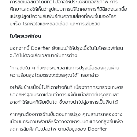
การลดเนื้อสัตว์โดยทั่วไปอาจให้ประโยชน์ต่อสุขภาพ การ
ศึกษาแสดงให้เห็นว่ารูปแบบการบริโภคอาหารที่มีสีแดงและเนื้อ
แปรรูปสูงมีความสัมพันธ์กับความเสี่ยงที่เพิ่มขึ้นของโรค
มะเร็ง โรคหัวใจและหลอดเลือด และการเสียชีวิต
ไมโครเวฟก่อน
นอกจากนี้ Doerfler ยังแนะนำให้ปรุงเนื้อในไมโครเวฟก่อน
จะได้ไม่ต้องเสียเวลามากในการย่าง
“ทางลัดใด ๆ ที่จะลดระยะเวลาในการปรุงเนื้อของคุณผ่าน
ความร้อนสูงโดยตรงจะช่วยคุณได้” เธอกล่าว
อย่าลืมย้ายเนื้อนี้ไปที่เตาย่างทันที เนื่องจากกระทรวงเกษตร
ของสหรัฐอเมริกาเตือนว่าการแช่เย็นเนื้อสัตว์ที่ปรุงสุกแล้ว
อาจทำให้แบคทีเรียเติบโต ซึ่งอาจนำไปสู่อาหารเป็นพิษได้
หากคุณต้องการข้ามขั้นตอนการปรุง คุณสามารถลองวาง
เนื้อบนกระดาษฟอยล์หรือวางอาหารบนตะแกรงที่สูงขึ้นเพื่อ
ลดการสัมผัสกับเปลวไฟ ตามข้อมูลของ Doerfler