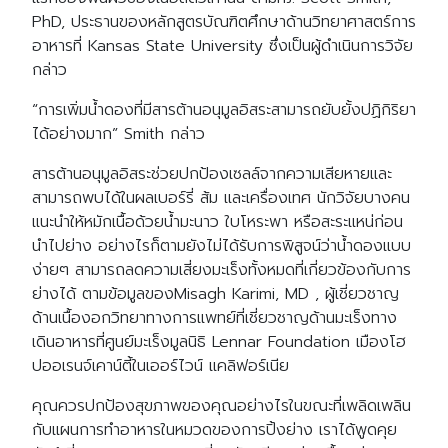
PhD, ประธานของหลักสูตรบัณฑิตศึกษาด้านวิทยาศาสตร์การ
อาหารที่ Kansas State University ซึ่งเป็นผู้ดำเนินการวิจัย
กล่าว
“การเพิ่มน้ำดองที่มีสารต้านอนุมูลอิสระสามารถยับยั้งปฏิกิริยา
ได้อย่างมาก” Smith กล่าว
สารต้านอนุมูลอิสระช่วยปกป้องเซลล์จากความเสียหายและ
สามารถพบได้ในผลเบอร์รี่ ส้ม และเครื่องเทศ นักวิจัยบางคน
แนะนำให้หมักเนื้อด้วยน้ำมะนาว ใบโหระพา หรือสะระแหน่ก่อน
นำไปย่าง อย่างไรก็ตามยังไม่ได้รับการพิสูจน์ว่าน้ำดองแบบ
ง่ายๆ สามารถลดความเสี่ยงมะเร็งทั้งหมดที่เกี่ยวข้องกับการ
ย่างได้ ตามข้อมูลของMisagh Karimi, MD , ผู้เชี่ยวชาญ
ด้านเนื้องอกวิทยาทางการแพทย์ที่เชี่ยวชาญด้านมะเร็งทาง
เดินอาหารที่ศูนย์มะเร็งมูลนิธิ Lennar Foundation เมืองโฮ
ปออเรนจ์เคาน์ตี้ในเออร์ไวน์ แคลิฟอร์เนีย
คุณควรปกป้องสุขภาพของคุณอย่างไรในขณะที่เพลิดเพลิน
กับแผนการทำอาหารในหมวดของการปิ้งย่าง เราได้พูดคุย