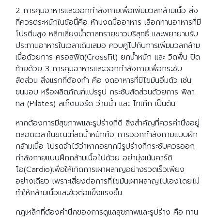
2 การคุมอาหารและออกกำลังกายเพื่อเพิ่มมวลกล้ามเนื้อ สิ่ง
ที่ควรตระหนักในข้อนี้คือ ห้ามงดมื้ออาหาร เลือกทานอาหารที่มี
โปรตีนสูง หลีกเลี่ยงน้ำตาลทรายขาวบริสุทธิ์ และพยายามรับ
ประทานอาหารในเวลาเดิมเสมอ ควบคู่ไปกับการเพิ่มมวลกล้าม
เนื้อด้วยการ ครอสฟิต(CrossFit) ยกน้ำหนัก และ วิดพื้น ปิด
ท้ายด้วย 3 การคุมอาหารและออกกำลังกายเพื่อกระชับ
สัดส่วน สิ่งแรกที่ต้องทำ คือ งดอาหารที่มีไขมันอิ่มตัว เช่น
ขนมอบ หรือผลิตภัณฑ์แปรรูป กระชับสัดส่วนด้วยการ พิลา
ทิส (Pilates) สเก็ตบอร์ด ว่ายน้ำ และ ไทเก๊ก เป็นต้น
หากต้องการมีสุขภาพและรูปร่างที่ดี สิ่งสำคัญที่ควรคำนึงอยู่
ตลอดเวลาในขณะที่ลดน้ำหนักคือ การออกกำลังกายแบบฝึก
กล้ามเนื้อ โปรดจำไว้ว่าหากอยากมีรูปร่างที่กระชับควรออก
กำลังกายแบบฝึกกล้ามเนื้อไปด้วย อย่ามุ่งเน้นคาร์ดิ
โอ(Cardio)เพื่อให้เกิดการเผาผลาญอย่างรวดเร็วเพียง
อย่างเดียว เพราะเสี่ยงต่อการที่ไขมันเผาผลาญไปเองโดยไม่
ทำให้กล้ามเนื้อและข้อต่อแข็งแรงขึ้น
กฎเหล็กที่ต้องคำนึกของการดูแลสุขภาพและรูปร่าง คือ ทาน