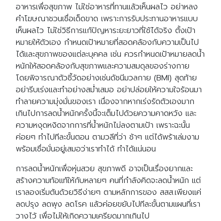
อาหารเพื่อสุขภาพ ไม่ใช่อาหารที่ทานแล้วเห็นผลไว อย่าหลง
คำโฆษณาชวนเชื่อเด็ดขาด เพราะการรับประทานอาหารแบบ
เห็นผลไว ไม่ใช่วิธีการแก้ปัญหาระยะยาวที่ใช้ได้จริง ตั้งเป้า
หมายให้ตัวเอง กำหนดเป้าหมายที่สอดคล้องกับความเป็นไป
ได้และสุขภาพของแต่ละบุคคล เช่น ควรกำหนดเป้าหมายลดน้ำ
หนักให้สอดคล้องกับสุขภาพและความสมดุลของร่างกาย
โดยพิจารณาตัวชี้วัดอย่างเช่นดัชนีมวลกาย (BMI) สุดท้าย
อย่ารีบเร่งและทำอย่างสม่ำเสมอ อย่าปล่อยให้ความใจร้อนมา
ทำลายความมุ่งมั่นของเรา เนื่องจากหากเร่งรัดตัวเองมาก
เกินไปการลดน้ำหนักครั้งนี้จะเต็มไปด้วยความคาดหวัง และ
ความหงุดหงิดจากการที่น้ำหนักไม่ลงตามเป้า เพราะฉะนั้น
ค่อยๆ ทำไปทีละขั้นตอน ตามวลีที่ว่า ช้าๆ แต่ได้พร้าเล่มงาม
พร้อมเชื่อมั่นอยู่เสมอว่าเราทำได้ ทำได้แน่นอน
การลดน้ำหนักเพื่อหุ่นสวย สุขภาพดี อาจเป็นเรื่องยากและ
สร้างความท้อแท้ให้กับหลายๆ คนที่กำลังคิดจะลดน้ำหนัก แต่
เราลองเริ่มต้นด้วยวิธีง่ายๆ ตามหลักการของ สสส.เพียงแค่
ลดปรุง ลดพุง ลดโรค แล้วค่อยขยับไปทีละขั้นตามแผนที่เรา
วางไว้ เพื่อไม่ให้เกิดความเครียดมากเกินไป