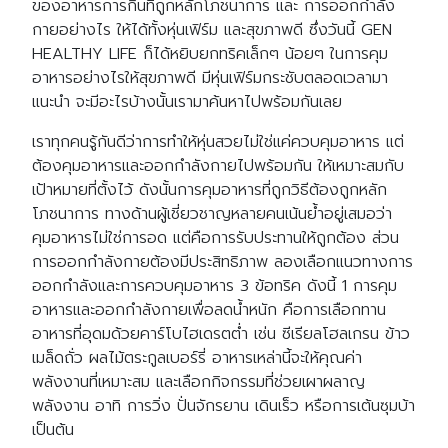
ของอาหารการกินที่ถูกหลักโภชนาการ และ การออกกำลัง
กายอย่างไร ให้ได้ทั้งหุ่นเฟิร์ม และสุขภาพดี ซึ่งวันนี้ GEN
HEALTHY LIFE ก็ได้หยิบยกทริคเล็กๆ น้อยๆ ในการคุม
อาหารอย่างไรให้สุขภาพดี มีหุ่นเฟิร์มกระชับตลอดเวลามา
แนะนำ จะมีอะไรบ้างนั้นเรามาค้นหาไปพร้อมกันเลย
เราทุกคนรู้กันดีว่าการทำให้หุ่นสวยไม่ใช่แค่ควบคุมอาหาร แต่
ต้องคุมอาหารและออกกำลังกายไปพร้อมกัน ให้เหมาะสมกับ
เป้าหมายที่ตั้งไว้ ดังนั้นการคุมอาหารที่ถูกวิธีต้องถูกหลัก
โภชนาการ ทางด้านผู้เชี่ยวชาญหลายคนเน้นย้ำอยู่เสมอว่า
คุมอาหารไม่ใช่การอด แต่คือการรับประทานให้ถูกต้อง ส่วน
การออกกำลังกายต้องมีประสิทธิภาพ ลองเลือกแนวทางการ
ออกกำลังและการควบคุมอาหาร 3 ข้อทริค ดังนี้ 1 การคุม
อาหารและออกกำลังกายเพื่อลดน้ำหนัก คือการเลือกทาน
อาหารที่อุดมด้วยคาร์โบไฮเดรตต่ำ เช่น ซีเรียลโฮลเกรน ข้าว
เมล็ดถั่ว ผลไม้ตระกูลเบอร์รี่ อาหารเหล่านี้จะให้คุณค่า
พลังงานที่เหมาะสม และเลือกกิจกรรมที่ช่วยเผาผลาญ
พลังงาน อาทิ การวิ่ง ปั่นจักรยาน เดินเร็ว หรือการเต้นซุมบ้า
เป็นต้น