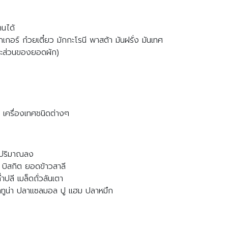
านได้
กอร์ ก๋วยเตี๋ยว มักกะโรนี พาสต้า มันฝรั่ง มันเทศ
และส่วนของยอดผัก)
์ด เครื่องเทศชนิดต่างๆ
ดปริมาณลง
ว บิสกิต ยอดข้าวสาลี
ปลี เมล็ดถั่วลันเตา
ง ปลาทูน่า ปลาแซลมอล ปู แฮม ปลาหมึก