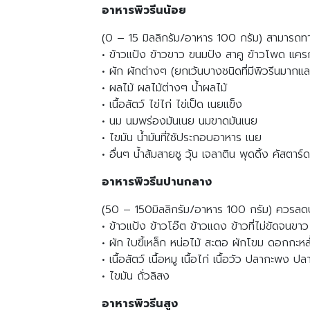
อาหารพิวรีนน้อย
(0 – 15 มิลลิกรัม/อาหาร 100 กรัม) สามารถท
• ข้าวแป้ง ข้าวขาว ขนมปัง สาคู ข้าวโพด แครกเ
• ผัก ผักต่างๆ (ยกเว้นบางชนิดที่มีพิวรีนมาก
• ผลไม้ ผลไม้ต่างๆ น้ำผลไม้
• เนื้อสัตว์ ไข่ไก่ ไข่เป็ด เนยแข็ง
• นม นมพร่องมันเนย นมขาดมันเนย
• ไขมัน น้ำมันที่ใช้ประกอบอาหาร เนย
• อื่นๆ น้ำส้มสายชู วุ้น เจลาติน พุดดิ้ง คัสตาร
อาหารพิวรีนปานกลาง
(50 – 150มิลลิกรัม/อาหาร 100 กรัม) ควรล
• ข้าวแป้ง ข้าวโอ๊ต ข้าวแดง ข้าวที่ไม่ขัดจนขา
• ผัก ใบขี้เหล็ก หน่อไม้ สะตอ ผักโขม ดอกกะหล่ำ
• เนื้อสัตว์ เนื้อหมู เนื้อไก่ เนื้อวัว ปลากะพ
• ไขมัน ถั่วลิสง
อาหารพิวรีนสูง