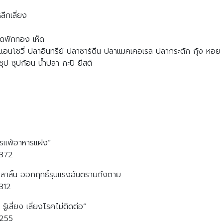
ีกเลี่ยง
ดฟักทอง เห็ด
ปลาแอนโชวี่ ปลาอินทรีย์ ปลาซาร์ดีน ปลาแมคเคอเรล ปลากระตัก กุ้ง หอย 
้ำซุป ซุปก้อน น้ำปลา กะปิ ยีสต์
การแพ้อาหารแฝง”
0372
Search
Search
ลาสั้น ออกฤทธิ์รุนแรงอันตรายถึงตาย
for:
312
้เสี่ยง เลี่ยงโรคไม่ติดต่อ”
0255