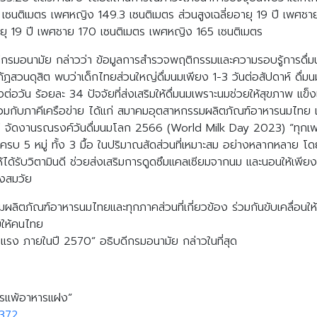
.4 เซนติเมตร เพศหญิง 149.3 เซนติเมตร ส่วนสูงเฉลี่ยอายุ 19 ปี เพศ
อายุ 19 ปี เพศชาย 170 เซนติเมตร เพศหญิง 165 เซนติเมตร
ีกรมอนามัย กล่าวว่า ข้อมูลการสำรวจพฤติกรรมและความรอบรู้การดื่
สวนดุสิต พบว่าเด็กไทยส่วนใหญ่ดื่มนมเพียง 1-3 วันต่อสัปดาห์ ดื่มนม
ต่อวัน ร้อยละ 34 ปัจจัยที่ส่งเสริมให้ดื่มนมเพราะนมช่วยให้สุขภาพ แ
วมกับภาคีเครือข่าย ได้แก่ สมาคมอุตสาหกรรมผลิตภัณฑ์อาหารนมไทย เค
กซี จัดงานรณรงค์วันดื่มนมโลก 2566 (World Milk Day 2023) “ทุกเพศทุ
 ครบ 5 หมู่ ทั้ง 3 มื้อ ในปริมาณสัดส่วนที่เหมาะสม อย่างหลากหลาย โด
ได้รับวิตามินดี ช่วยส่งเสริมการดูดซึมแคลเซียมจากนม และนอนให้เพียงพ
ูงสมวัย
มผลิตภัณฑ์อาหารนมไทยและทุกภาคส่วนที่เกี่ยวข้อง ร่วมกันขับเคลื่อนให
ายให้คนไทย
็งแรง ภายในปี 2570” อธิบดีกรมอนามัย กล่าวในที่สุด
การแพ้อาหารแฝง”
0372