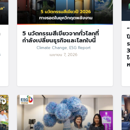
“
า
5 นวัตกรรมสีเขียวจากทั่วโลกที่
ป
กำลังเปลี่ยนธุรกิจและโลกใบนี้
ร
Climate Change
,
ESG Report
3
G
เมษายน 7, 2026
ไ
ห