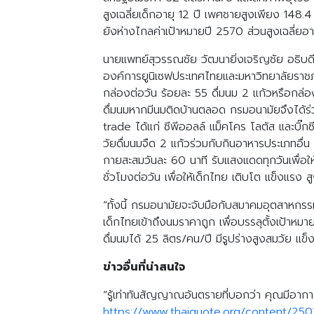
สูงเฉลี่ยเด็กอายุ 12 ปี เพศชายสูงเพียง 148
ยังห่างไกลค่าเป้าหมายปี 2570 ส่วนสูงเฉลี่ย
นายแพทย์สุวรรณชัย วัฒนายิ่งเจริญชัย อธิบด
องค์การยูนิเซฟประเทศไทยและมหาวิทยาลัยราชภัฏ
กล่องต่อวัน ร้อยละ 55 ดื่มนม 2 แก้วหรือกล่อง
ดื่มนมหากมีนมติดบ้านตลอด กรมอนามัยจึงได้ร่
trade ได้แก่ ซีพีออลล์ แม็คโคร โลตัส และบิ๊
วัยดื่มนมจืด 2 แก้วร่วมกับกินอาหารประเภทอื่น
กายสะสมวันละ 60 นาที รับแสงแดดทุกวันเพื่อให้
ชั่วโมงต่อวัน เพื่อให้เด็กไทย เติบโต แข็งแรง ส
“ทั้งนี้ กรมอนามัยจะจับมือกับสมาคมอุตสาหกรร
เด็กไทยเข้าถึงนมราคาถูก เพื่อบรรลุตั้งเป้าหม
ดื่มนมได้ 25 ลิตร/คน/ปี มีรูปร่างสูงสมวัย แข
ข่าวอื่นที่น่าสนใจ
“รู้เท่าทันสัญญาณอันตรายที่บอกว่า คุณมีอา
https://www.thaiquote.org/content/25