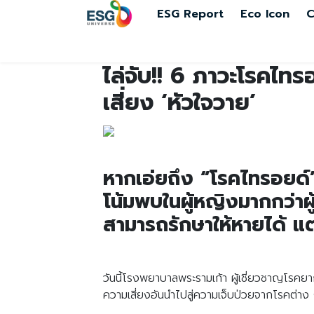
ESG Report
Eco Icon
C
ไล่จับ!! 6 ภาวะโรคไทรอ
เสี่ยง ‘หัวใจวาย’
หากเอ่ยถึง “โรคไทรอยด์” ค
โน้มพบในผู้หญิงมากกว่าผ
สามารถรักษาให้หายได้ แต่
วันนี้โรงพยาบาลพระรามเก้า ผู้เชี่ยวชาญโรคย
ความเสี่ยงอันนำไปสู่ความเจ็บป่วยจากโรคต่าง 