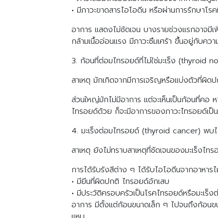
• มีภาวะขาดสารไอโอดีน หรือผ่านการรักษาโรคที
อาการ แสดงไม่ชัดเจน บางรายช่วงแรกอาจมีเพีย
กล้ามเนื้ออ่อนแรง มีภาวะซึมเศร้า ขึ้นอยู่กับ
3. ก้อนที่ต่อมไทรอยด์ที่ไม่ใช่มะเร็ง (thyroid 
สาเหตุ มักเกิดจากมีการเจริญหรือแบ่งตัวที่ผิ
ส่วนใหญ่มักไม่มีอาการ แต่จะเห็นเป็นก้อนที่คอ
ไทรอยด์ด้วย ก็จะมีอาการของภาวะไทรอยด์เป็น
4. มะเร็งต่อมไทรอยด์ (thyroid cancer) พบได้
สาเหตุ ยังไม่ทราบสาเหตุที่ชัดเจนของมะเร็งไทรอย
การได้รับรังสีต่าง ๆ ได้รับไอโอดีนจากอาหาร
• มียีนที่ผิดปกติ ไทรอยด์อักเสบ
• มีประวัติครอบครัวเป็นโรคไทรอยด์หรือมะเร็ง
อาการ มีตั้งแต่ก้อนขนาดเล็ก ๆ ไปจนถึงก้อนข
แหบ