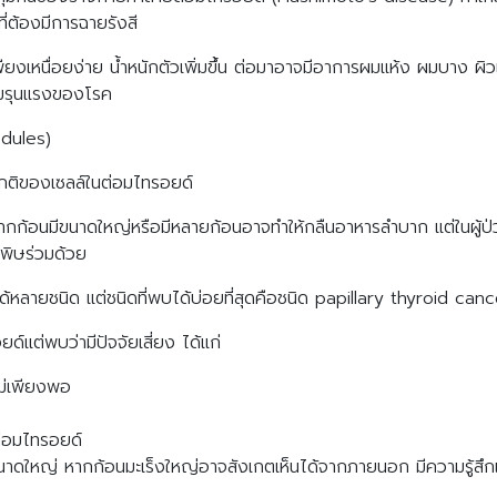
่ต้องมีการฉายรังสี
งเหนื่อยง่าย น้ำหนักตัวเพิ่มขึ้น ต่อมาอาจมีอาการผมแห้ง ผมบาง ผิ
ความรุนแรงของโรค
nodules)
ดปกติของเซลล์ในต่อมไทรอยด์
 หากก้อนมีขนาดใหญ่หรือมีหลายก้อนอาจทำให้กลืนอาหารลำบาก แต่ในผู้ป่วย
พิษร่วมด้วย
หลายชนิด แต่ชนิดที่พบได้บ่อยที่สุดคือชนิด papillary thyroid canc
ด์แต่พบว่ามีปัจจัยเสี่ยง ได้แก่
ไม่เพียงพอ
ต่อมไทรอยด์
นาดใหญ่ หากก้อนมะเร็งใหญ่อาจสังเกตเห็นได้จากภายนอก มีความรู้สึก