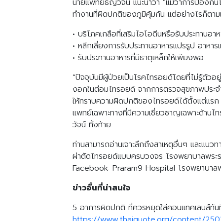
นายแพทย์ธัญวัจน์ แนะนำว่า “แม้ว่าการป้องกัน
ทำงานที่ผิดปกติของภูมิคุ้มกัน แต่อย่างไรก็ต
• บริโภคเกลือที่เสริมไอโอดีนหรือรับประทานอา
• หลีกเลี่ยงการรับประทานอาหารแปรรูป อาหารแ
• รับประทานอาหารที่มีธาตุเหล็กให้เพียงพอ
“ปัจจุบันมีผู้ป่วยเป็นโรคไทรอยด์โดยที่ไม่รู้ตั
งอกในต่อมไทรอยด์ จากการตรวจสุขภาพประจำปีด้
ให้ทราบความผิดปกติของไทรอยด์ได้ตั้งแต่แรก ๆ
แพทย์เฉพาะทางที่มีความเชี่ยวชาญเฉพาะด้านไท
วัจน์ ทิ้งท้าย
ท่านสามารถอ่านเจาะลึกถึงสาเหตุอื่นๆ และแน
ผ่าตัดไทรอยด์แบบครบวงจร โรงพยาบาลพระรา
Facebook: Praram9 Hospital โรงพยาบาลพร
ข่าวอื่นที่น่าสนใจ
5 อาการผิดปกติ ที่ควรหยุดใส่คอนแทคเลนส์ทันท
https://www.thaiquote.org/content/250