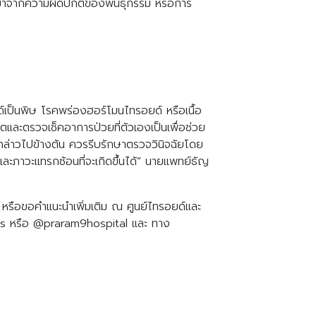
เหตุมาจากความผิดปกติของพันธุกรรม หรือการ
อยด์เป็นพิษ โรคพร่องฮอร์โมนไทรอยด์ หรือเนื้อ
ละตรวจเช็คอาการป่วยที่ตัวเองเป็นเพื่อช่วย
่กล่าวไปข้างต้น ควรรีบรักษาตรวจวินิจฉัยโดย
ะภาวะแทรกซ้อนที่จะเกิดขึ้นได้” นายแพทย์ธัญ
หรือขอคำแนะนำเพิ่มเติม ณ ศูนย์ไทรอยด์และ
s หรือ @praram9hospital และ ทาง