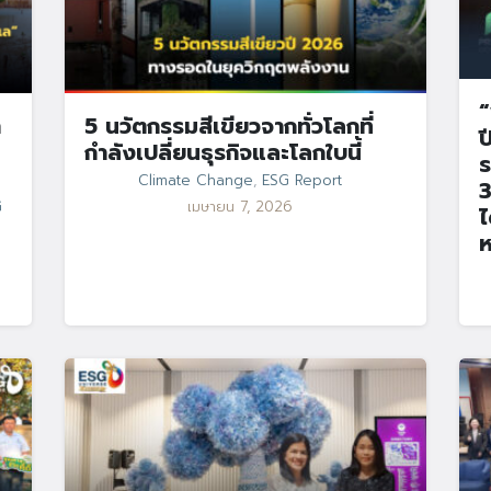
“
า
5 นวัตกรรมสีเขียวจากทั่วโลกที่
ป
กำลังเปลี่ยนธุรกิจและโลกใบนี้
ร
Climate Change
,
ESG Report
3
G
เมษายน 7, 2026
ไ
ห