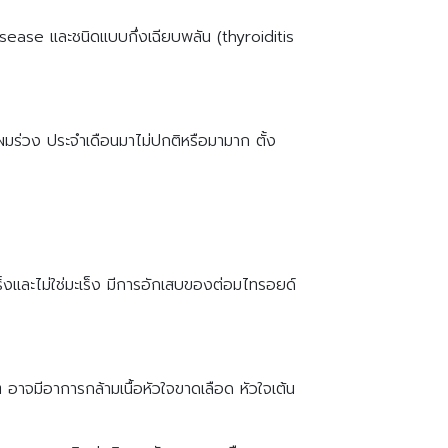
isease และชนิดแบบกึ่งเฉียบพลัน (thyroiditis
ง ผมร่วง ประจำเดือนมาไม่ปกติหรือมามาก ตั้ง
ร็งและไม่ใช่มะเร็ง มีการอักเสบของต่อมไทรอยด์
อาจมีอาการกล้ามเนื้อหัวใจขาดเลือด หัวใจเต้น