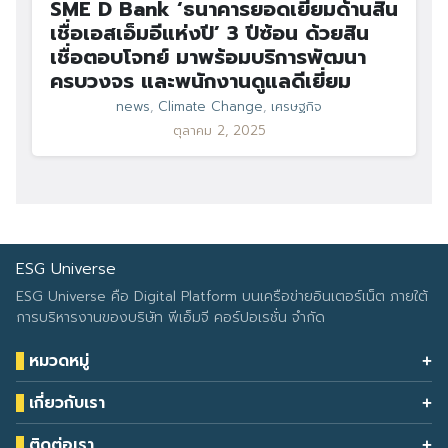
SME D Bank ‘ธนาคารยอดเยี่ยมด้านสิน
เชื่อเอสเอ็มอีแห่งปี’ 3 ปีซ้อน ด้วยสิน
เชื่อตอบโจทย์ มาพร้อมบริการพัฒนา
ครบวงจร และพนักงานดูแลดีเยี่ยม
news
,
Climate Change
,
เศรษฐกิจ
ตุลาคม 2, 2025
ESG Universe
ESG Universe คือ Digital Platform บนเครือข่ายอินเตอร์เน็ต ภายใต้
การบริหารงานของบริษัท พีเอ็มจี คอร์ปอเรชั่น จำกัด
หมวดหมู่
Health & Wellness
เกี่ยวกับเรา
Eco Icon
Our Services
ESG Data
ติดต่อเรา