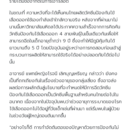
รายได้มีข้อจำกัดในการเจาะเลือด
ในขณะที่ ความหวังที่จะได้เห็นคนไทยผลิตวัคซีนป้องกันไข้
เลือดออกใช้เองกำลังเข้าใกล้ความจริง หลังจากที่ผ่านมาไม่
นานนี้มหาวิทยาลัยมหิดลได้ประกาศความสำเร็จจากการคิดค้น
วัคซีนป้องกันไข้เลือดออก 4 สายพันธุ์ในเข็มเดียวกันเพื่อให้
สามารถฉีดในเด็กอายุต่ำกว่า 9 ปี ซึ่งจะทำให้มีภูมิคุ้มกันได้
ยาวนานถึง 5 ปี โดยปัจจุบันอยู่ระหว่างการทดสอบก่อนเข้าสู่
กระบวนการผลิตให้สามารถใช้จริงได้อย่างปลอดภัยได้ต่อไป
นั้น
อาจารย์ แพทย์หญิงโรจนี เลิศบุญเหรียญ กล่าวว่า ยังคง
เป็นที่ถกเถียงกันในเรื่องช่วงอายุของกลุ่มเสี่ยง ซึ่งอาจส่ง
ผลต่อการผลักดันสู่นโยบายที่จะกำหนดให้มีการฉีดวัคซีน
ป้องกันไข้เลือดออกเป็นวัคซีนพื้นฐานสำหรับคนไทยต่อไปใน
อนาคต เนื่องจากในปัจจุบันพบว่าช่วงอายุการระบาดของโรค
ไข้เลือดออกไม่ได้อยู่ที่วัยเด็กเช่นที่ผ่านมา แต่เริ่มพบในผู้ป่วย
ในช่วงวัยผู้ใหญ่ตอนต้นมากขึ้น
“อย่างไรก็ดี การกำจัดต้นตอของปัญหาด้วยการป้องกันไม่