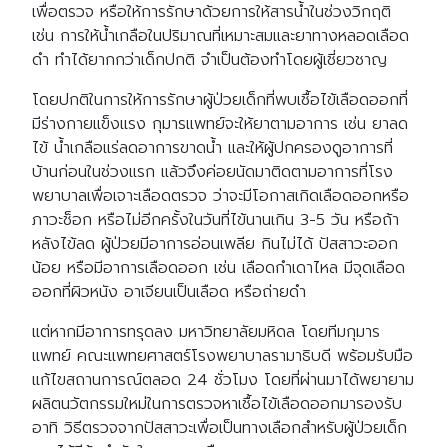
เพื่อตรวจ หรือให้การรักษาด้วยการให้สารน้ำในช่วงวิกฤติ
เช่น การให้น้ำเกลือในปริมาณที่เหมาะสมและยาทางหลอดเลือด
ดำ ทำได้ยากกว่าเด็กปกติ จำเป็นต้องทำโดยผู้เชี่ยวชาญ
โดยปกติในการให้การรักษาผู้ป่วยเด็กที่พบเชื้อไข้เลือดออกที่
มีร่างกายแข็งแรง กุมารแพทย์จะให้ยาตามอาการ เช่น ยาลด
ไข้ น้ำเกลือแร่ลดอาการขาดน้ำ และให้ผู้ปกครองดูอาการที่
บ้านก่อนในช่วงแรก แล้วจึงค่อยนัดมาติดตามอาการที่โรง
พยาบาลเพื่อเจาะเลือดตรวจ ว่าจะมีโอกาสเกิดเลือดออกหรือ
ภาวะช็อก หรือไม่อีกครั้งในวันที่ไข้นานเกิน 3-5 วัน หรือถ้า
หลังไข้ลด ผู้ป่วยมีอาการอ่อนเพลีย กินไม่ได้ ปัสสาวะออก
น้อย หรือมีอาการเลือดออก เช่น เลือดกำเดาไหล มีจุดเลือด
ออกที่ผิวหนัง อาเจียนเป็นเลือด หรือถ่ายดำ
แต่หากมีอาการทรุดลง มหาวิทยาลัยมหิดล โดยทีมกุมาร
แพทย์ คณะแพทยศาสตร์โรงพยาบาลรามาธิบดี พร้อมรับมือ
แก้ไขสถานการณ์ตลอด 24 ชั่วโมง โดยที่ผ่านมาได้พยายาม
ผลิตนวัตกรรมใหม่ในการตรวจหาเชื้อไข้เลือดออกมารองรับ
อาทิ วิธีตรวจจากปัสสาวะเพื่อเป็นทางเลือกสำหรับผู้ป่วยเด็ก