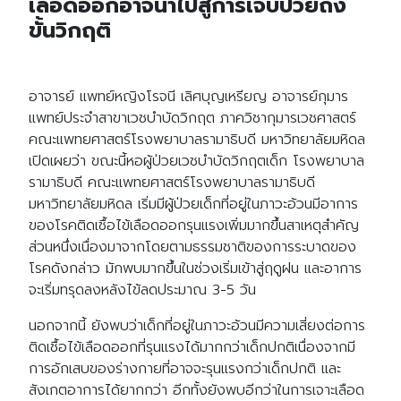
เลือดออกอาจนำไปสู่การเจ็บป่วยถึง
ขั้นวิกฤติ
อาจารย์ แพทย์หญิงโรจนี เลิศบุญเหรียญ อาจารย์กุมาร
แพทย์ประจำสาขาเวชบำบัดวิกฤต ภาควิชากุมารเวชศาสตร์
คณะแพทยศาสตร์โรงพยาบาลรามาธิบดี มหาวิทยาลัยมหิดล
เปิดเผยว่า ขณะนี้หอผู้ป่วยเวชบำบัดวิกฤตเด็ก โรงพยาบาล
รามาธิบดี คณะแพทยศาสตร์โรงพยาบาลรามาธิบดี
มหาวิทยาลัยมหิดล เริ่มมีผู้ป่วยเด็กที่อยู่ในภาวะอ้วนมีอาการ
ของโรคติดเชื้อไข้เลือดออกรุนแรงเพิ่มมากขึ้นสาเหตุสำคัญ
ส่วนหนึ่งเนื่องมาจากโดยตามธรรมชาติของการระบาดของ
โรคดังกล่าว มักพบมากขึ้นในช่วงเริ่มเข้าสู่ฤดูฝน และอาการ
จะเริ่มทรุดลงหลังไข้ลดประมาณ 3-5 วัน
นอกจากนี้ ยังพบว่าเด็กที่อยู่ในภาวะอ้วนมีความเสี่ยงต่อการ
ติดเชื้อไข้เลือดออกที่รุนแรงได้มากกว่าเด็กปกติเนื่องจากมี
การอักเสบของร่างกายที่อาจจะรุนแรงกว่าเด็กปกติ และ
สังเกตอาการได้ยากกว่า อีกทั้งยังพบอีกว่าในการเจาะเลือด