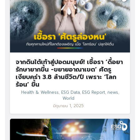
จากดินใต้เท้าสู่ปอดมนุษย์! เชื้อรา ‘ดื้อยา
รักษายากขึ้น -ขยายอาณาเขต’ ศัตรู
เงียบคร่า 3.8 ล้านชีวิต/ปี เพราะ ‘โลก
ร้อน’ ขึ้น
Health & Wellness
,
ESG Data
,
ESG Report
,
news
,
World
มิถุนายน 1, 2025