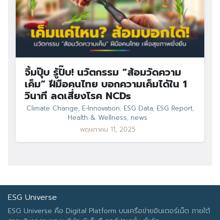
จิ้มปุ๊บ รู้ปั๊บ! นวัตกรรม “ส้อมวัดความ
เค็ม” ฝีมือคนไทย บอกความเค็มได้ใน 1
วินาที ลดเสี่ยงโรค NCDs
Climate Change
,
E-Innovation
,
ESG Data
,
ESG Report
,
Health & Wellness
,
news
พฤษภาคม 11, 2025
ESG Universe
ESG Universe คือ Digital Platform บนเครือข่ายอินเตอร์เน็ต ภายใต้