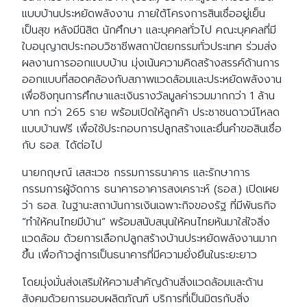
แบบบ้านประหยัดพลังงาน ภายใต้โครงการสินเชื่ออยู่เย็น
เป็นสุข หลังมีนิสิต นักศึกษา และบุคคลทั่วไป คณะบุคคลที่มี
ใบอนุญาตประกอบวิชาชีพสถาปัตยกรรมทั่วประเทศ ร่วมส่ง
ผลงานการออกแบบบ้าน มุ่งเน้นความคิดสร้างสรรค์ด้านการ
ออกแบบที่สอดคล้องกับสภาพแวดล้อมและประหยัดพลังงาน
เพื่อชิงทุนการศึกษาและเงินรางวัลมูลค่ารวมมากกว่า 1 ล้าน
บาท กว่า 265 ราย พร้อมเปิดให้ลูกค้า ประชาชนดาวน์โหลด
แบบบ้านฟรี เพื่อใช้ประกอบการปลูกสร้างและยื่นคำขอสินเชื่อ
กับ ธอส. ได้ต่อไป
นายกฤษณ์ เสสะเวช กรรมการธนาคาร และรักษาการ
กรรมการผู้จัดการ ธนาคารอาคารสงเคราะห์ (ธอส.) เปิดเผย
ว่า ธอส. ในฐานะสถาบันการเงินเฉพาะกิจของรัฐ ที่มีพันธกิจ
“ทำให้คนไทยมีบ้าน” พร้อมสนับสนุนให้คนไทยหันมาใส่ใจสิ่ง
แวดล้อม ด้วยการเลือกปลูกสร้างบ้านประหยัดพลังงานมาก
ขึ้น เพื่อก้าวสู่การเป็นธนาคารที่มีความยั่งยืนในระยะยาว
โดยมุ่งมั่นส่งเสริมให้ความสำคัญด้านสิ่งแวดล้อมและด้าน
สังคมด้วยการมอบผลิตภัณฑ์ บริการที่เป็นมิตรกับสิ่ง