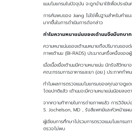
แมมโมแกรมในปัจจุบัน จะถูกนำมาใช้เพื่อประเมิ
การค้นพบของ Jiang ไม่ใช่พื้นฐานสำหรับคำแนะน
มากขึ้นในการดำเนินการดังกล่าว
ทำไมความหนาแน่นของเต้านมจึงมีบทบาทต่
ความหนาแน่นของเต้านมหมายถึงปริมาณของต่อมและเ
ภาพเต้านม (BI-RADS) ประมาณครึ่งหนึ่งของผู้ห
เมื่อเนื้อเยื่อเต้านมมีความหนาแน่น นักรังสีว
คณะกรรมการอาหารและยา (อย.) ประกาศกำหนดให
ทำไมผลการตรวจแมมโมแกรมของคุณอาจดูแตกต
โดยปกติแล้ว เต้านมจะมีความหนาแน่นน้อยลงตาม
จากความท้าทายในการถ่ายภาพแล้ว การวิจัยบ่งชี
S. Jochelson, MD , รังสีแพทย์และหัวหน้าแผ
ผู้เขียนการศึกษาไม่รวมการตรวจแมมโมแกรมภายใน
ตรวจไม่พบ