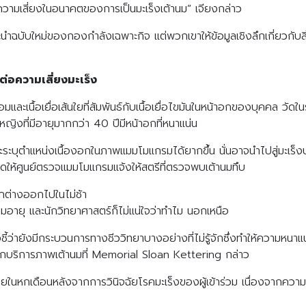
นความเสี่ยงในอนาคตของการเป็นมะเร็งเต้านม” เจียงกล่าว
ำฉบับใหม่ของกองกำลังเฉพาะกิจ แต่พวกเขาให้ข้อมูลเชิงลึกเกี่ยวกับส
อความเสี่ยงมะเร็ง
นื้อเยื่อเส้นใยที่สัมพันธ์กับเนื้อเยื่อไขมันในหน้าอกของบุคคล วัดใ
ญิงที่มีอายุมากกว่า 40 ปีมีหน้าอกที่หนาแน่น
ิทยาจะระบุตำแหน่งเนื้องอกในภาพแมมโมแกรมได้ยากขึ้น นั่นอาจนำไปสู่มะเ
้ศูนย์ตรวจแมมโมแกรมแจ้งให้สตรีที่ตรวจพบเต้านมทึบ
่างออกไปในไม่ช้า
อายุ และนักวิทยาศาสตร์ก็ไม่แน่ใจว่าทำไม นอกเหนือ
้ว่ายังมีกระบวนการทางชีววิทยาบางอย่างที่ไม่รู้จักซึ่งทำให้ความหนาแ
นกบริการภาพเต้านมที่ Memorial Sloan Kettering กล่าว
หกเดือนหลังจากการวินิจฉัยโรคมะเร็งของผู้เข้าร่วม เนื่องจากความหนา