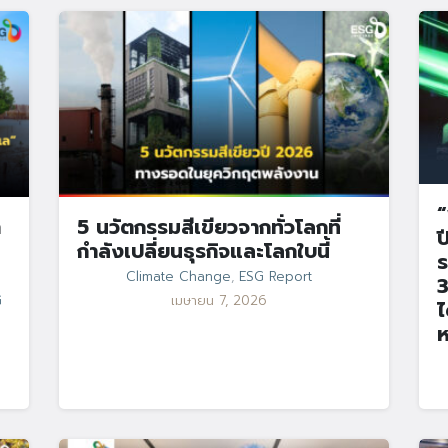
“
า
5 นวัตกรรมสีเขียวจากทั่วโลกที่
ป
กำลังเปลี่ยนธุรกิจและโลกใบนี้
ร
Climate Change
,
ESG Report
3
G
เมษายน 7, 2026
ไ
ห