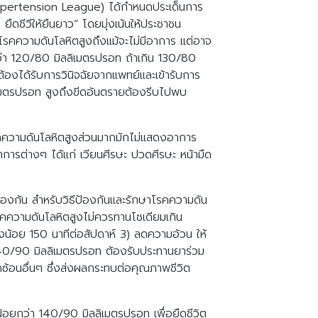
Hypertension League) ได้กำหนดประเด็นการ
ดชีวีให้ยืนยาว” โดยมุ่งเน้นให้ประชาชน
คความดันโลหิตสูงถึงแม้จะไม่มีอาการ แต่อาจ
กว่า 120/80 มิลลิเมตรปรอท ถ้าเกิน 130/80
ต้องได้รับการวินิจฉัยจากแพทย์และเข้ารับการ
ลิเมตรปรอท สูงถึงขีดอันตรายต้องรีบไปพบ
รคความดันโลหิตสูงส่วนมากมักไม่แสดงอาการ
การต่างๆ ได้แก่ เวียนศีรษะ ปวดศีรษะ หน้ามืด
องกัน สำหรับวิธีป้องกันและรักษาโรคความดัน
โรคความดันโลหิตสูงไม่ควรทานโซเดียมเกิน
งน้อย 150 นาทีต่อสัปดาห์ 3) ลดความอ้วน ให้
 140/90 มิลลิเมตรปรอท ต้องรับประทานยาร่วม
กซ้อนอื่นๆ ซึ่งส่งผลกระทบต่อคุณภาพชีวิต
อยกว่า 140/90 มิลลิเมตรปรอท เพื่อยืดชีวิต