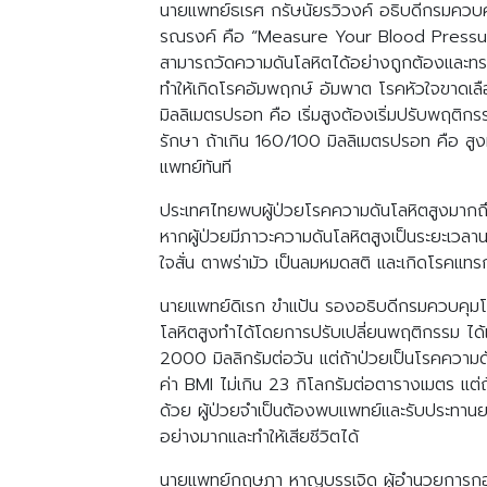
นายแพทย์ธเรศ กรัษนัยรวิวงค์ อธิบดีกรมควบค
รณรงค์ คือ “Measure Your Blood Pressure Ac
สามารถวัดความดันโลหิตได้อย่างถูกต้องและท
ทำให้เกิดโรคอัมพฤกษ์ อัมพาต โรคหัวใจขาดเลื
มิลลิเมตรปรอท คือ เริ่มสูงต้องเริ่มปรับพฤติก
รักษา ถ้าเกิน 160/100 มิลลิเมตรปรอท คือ สู
แพทย์ทันที
ประเทศไทยพบผู้ป่วยโรคความดันโลหิตสูงมากถึง
หากผู้ป่วยมีภาวะความดันโลหิตสูงเป็นระยะเวลา
ใจสั่น ตาพร่ามัว เป็นลมหมดสติ และเกิดโรคแท
นายแพทย์ดิเรก ขำแป้น รองอธิบดีกรมควบคุมโรค
โลหิตสูงทำได้โดยการปรับเปลี่ยนพฤติกรรม ได้แ
2000 มิลลิกรัมต่อวัน แต่ถ้าป่วยเป็นโรคความด
ค่า BMI ไม่เกิน 23 กิโลกรัมต่อตารางเมตร แต
ด้วย ผู้ป่วยจำเป็นต้องพบแพทย์และรับประทานย
อย่างมากและทำให้เสียชีวิตได้
นายแพทย์กฤษฎา หาญบรรเจิด ผู้อำนวยการกองโร