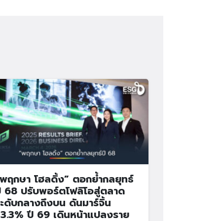
พฤกษา โฮลดิ้ง” ตอกย้ำกลยุทธ์
ี 68 ปรับพอร์ตโฟลิโอสู่ตลาด
ะดับกลางถึงบน ดันมาร์จิ้น
3.3% ปี 69 เดินหน้าแปลงราย