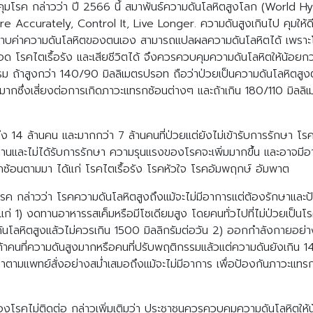
ุมโรค กล่าวว่า ปี 2566 นี้ สมาพันธ์ความดันโลหิตสูงโลก (World 
curately, Control It, Live Longer. ความดันสูงเกินไป คุมให้ดี ยื
ราบค่าความดันโลหิตของตนเอง สามารถแปลผลความดันโลหิตได้ เพราะโร
อด โรคไตเรื้อรัง และเสียชีวิตได้ จึงควรควบคุมความดันโลหิตให้น้อย
รรม ถ้าสูงกว่า 140/90 มิลลิเมตรปรอท ถือว่าป่วยเป็นความดันโลหิตสูง
งมากซึ่งเสี่ยงต่อการเกิดภาวะแทรกซ้อนต่างๆ และถ้าเกิน 180/110 มิล
 14 ล้านคน และมากกว่า 7 ล้านคนที่ป่วยแต่ยังไม่เข้ารับการรักษา โ
นานและไม่ได้รับการรักษา ความรุนแรงของโรคจะเพิ่มมากขึ้น และอาจมีอา
รกซ้อนตามมา ได้แก่ โรคไตเรื้อรัง โรคหัวใจ โรคอัมพฤกษ์ อัมพาต
 กล่าวว่า โรคความดันโลหิตสูงถึงแม้จะไม่มีอาการแต่ต้องรักษาและป้
ก่ 1) งดทานอาหารรสเค็มหรือมีโซเดียมสูง โดยคนทั่วไปที่ไม่ป่วยเป็น
ันโลหิตสูงแล้วไม่ควรเกิน 1500 มิลลิกรัมต่อวัน 2) ออกกำลังกายอย่า
่ถ้าคนที่ความดันสูงมากหรือคนที่ปรับพฤติกรรมแล้วแต่ความดันยังเกิน
าตามแพทย์สั่งอย่างสม่ำเสมอถึงแม้จะไม่มีอาการ เพื่อป้องกันภาวะแทร
คไม่ติดต่อ กล่าวเพิ่มเติมว่า ประชาชนควรควบคุมความดันโลหิตให้น้