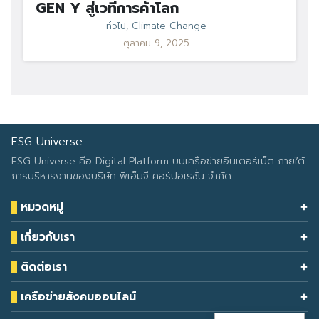
GEN Y สู่เวทีการค้าโลก
ทั่วไป
,
Climate Change
ตุลาคม 9, 2025
ESG Universe
ESG Universe คือ Digital Platform บนเครือข่ายอินเตอร์เน็ต ภายใต้
การบริหารงานของบริษัท พีเอ็มจี คอร์ปอเรชั่น จำกัด
หมวดหมู่
Health & Wellness
เกี่ยวกับเรา
Eco Icon
Our Services
ESG Data
ติดต่อเรา
About Us
โทรศัพท์: 090-549-2524
Climate Change
Contact Us
เครือข่ายสังคมออนไลน์
ESG Report