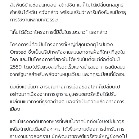
สัมพันธ์ข้ามช่องแคบอย่างใกล้ชิด แต่ก็ไม่ได้เปลี่ยนกลยุทธ์
สำหรับไต้หวัน หวังกล่าว พร้อมเสริมว่าฟาร์มกังหันลมมีอายุ
การใช้งานหลายทศวรรษ
“เห็นได้ชัดว่าโครงการนี้มีขึ้นในระยะยาว” เธอกล่าว
โครงการนี้ถือเป็นโครงการที่ใหญ่ที่สุดนอกยุโรปของ
Orsted ซึ่งเป็นบริษัทพลังงานลมนอกชายฝั่งที่ใหญ่ที่สุดใน
โลก และเป็นโครงการที่สองในไต้หวันนับตั้งแต่ก่อตั้งในปี
2559 โดยได้รับแรงลมที่รวดเร็วและสม่ำเสมอ การสนับสนุน
จากรัฐบาลสำหรับพลังงานหมุนเวียน และกฎระเบียบที่ชัดเจน
นับตั้งแต่นั้นมา อารมณ์ทางการเมืองของโลกก็เปลี่ยนไป
อย่างมากเนื่องจากการรุกรานยูเครนของรัสเซียได้ปรับ
เปลี่ยนแนวทางที่ธุรกิจต่างๆ มองว่าเป็นความเสี่ยงทางการ
เมือง
แต่แม้แรงกดดันทางทหารที่เพิ่มขึ้นจากปักกิ่งซึ่งยิงขีปนาวุธ
เหนือไทเปในเดือนสิงหาคม ได้เพิ่มความต้องการสำหรับการ
รายงานข่าวสงคราม นักพัฒนาซอฟต์แวร์ส่วนใหญ่ยังคงไม่