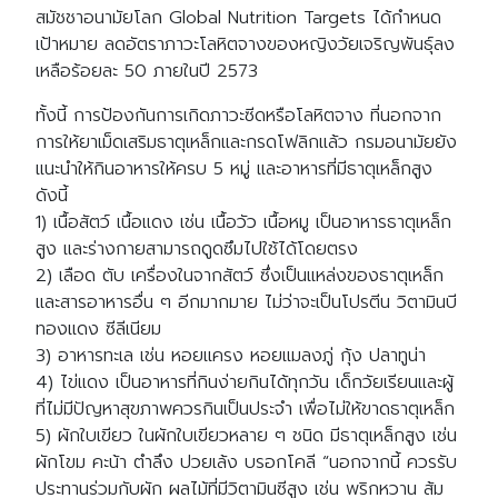
สมัชชาอนามัยโลก Global Nutrition Targets ได้กำหนด
เป้าหมาย ลดอัตราภาวะโลหิตจางของหญิงวัยเจริญพันธุ์ลง
เหลือร้อยละ 50 ภายในปี 2573
ทั้งนี้ การป้องกันการเกิดภาวะซีดหรือโลหิตจาง ที่นอกจาก
การให้ยาเม็ดเสริมธาตุเหล็กและกรดโฟลิกแล้ว กรมอนามัยยัง
แนะนำให้กินอาหารให้ครบ 5 หมู่ และอาหารที่มีธาตุเหล็กสูง
ดังนี้
1) เนื้อสัตว์ เนื้อแดง เช่น เนื้อวัว เนื้อหมู เป็นอาหารธาตุเหล็ก
สูง และร่างกายสามารถดูดซึมไปใช้ได้โดยตรง
2) เลือด ตับ เครื่องในจากสัตว์ ซึ่งเป็นแหล่งของธาตุเหล็ก
และสารอาหารอื่น ๆ อีกมากมาย ไม่ว่าจะเป็นโปรตีน วิตามินบี
ทองแดง ซีลีเนียม
3) อาหารทะเล เช่น หอยแครง หอยแมลงภู่ กุ้ง ปลาทูน่า
4) ไข่แดง เป็นอาหารที่กินง่ายกินได้ทุกวัน เด็กวัยเรียนและผู้
ที่ไม่มีปัญหาสุขภาพควรกินเป็นประจำ เพื่อไม่ให้ขาดธาตุเหล็ก
5) ผักใบเขียว ในผักใบเขียวหลาย ๆ ชนิด มีธาตุเหล็กสูง เช่น
ผักโขม คะน้า ตำลึง ปวยเล้ง บรอกโคลี “นอกจากนี้ ควรรับ
ประทานร่วมกับผัก ผลไม้ที่มีวิตามินซีสูง เช่น พริกหวาน ส้ม