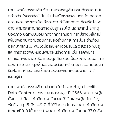
นายแพทย์สุวรรณชัย วัฒนายิ่งเจริญชัย อธิบดีกรมอนามัย
กล่าวว่า โรคธาลัสซีเมีย เป็นโรคโลหิตจางชนิดหนึ่งเกิดจาก
ความผิดปกติของเม็ดเลือดแดง ทำให้เกิดภาวะซีดหรือโลหิต
จาง สามารถถ่ายทอดทางพันธุกรรมได้ นอกจากนี้ สาเหตุ
ของภาวะซีดที่พบบ่อยเกิดจากการกินอาหารที่มีธาตุเหล็กไม่
เพียงพอกับความต้องการของร่างกาย การมีประจำเดือน
ออกมากเกินไป พบได้บ่อยในหญิงวัยรุ่นและวัยเจริญพันธุ์
และการตรวจพบหนอนพยาธิในร่างกาย เช่น โรคพยาธิ
ปากขอ เพราะพยาธิปากขอดูดกินเลือดเป็นอาหาร โดยอาการ
ของการขาดธาตุเหล็กประกอบด้วย หน้าตาซีดเซียว เยื่อบุตา
ริมฝีปาก ฝ่ามือ และเล็กซีด อ่อนเพลีย เหนื่อยง่าย โตช้า
เรียนรู้ช้า
นายแพทย์สุวรรณชัย กล่าวต่อไปว่า จากข้อมูล Health
Data Center กระทรวงสาธารณสุข ปี 2566 พบว่า หญิง
ตั้งครรภ์ มีภาวะโลหิตจาง ร้อยละ 31.2 และหญิงวัยเจริญ
พันธุ์ อายุ 15 ถึง 49 ปี ที่ได้รับการคัดกรองภาวะโลหิตจาง
ในขณะที่ไม่ได้ตั้งครรภ์ พบภาวะโลหิตจาง ร้อยละ 37.0 ซึ่ง