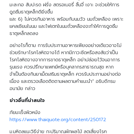
มะละกอ สับปะรด ฝรั่ง สตรอเบอรี่ ลิ้นจี่ เงาะ จะช่วยให้การ
ดูดซึมธาตุเหล็กดียิ่งขึ้น
และ 6) ไม่ควรกินอาหาร พร้อมกับนมวัว นมถั่วเหลือง เพราะ
แคลเซียมในนม และไฟเตทในนมถั่วเหลืองจะทำให้การดูดซึม
ธาตุเหล็กลดลง
อย่างไรก็ตาม การรับประทานอาหารเพียงอย่างเดียวอาจไม่
ช่วยรักษาโรคโลหิตจางได้ หากมีภาวะซีดหรือสงสัยว่าเป็น
โรคโลหิตจางจากการขาดธาตุเหล็ก อย่าปล่อยไว้จนอาการ
รุนแรง ควรปรึกษาแพทย์หรือบุคลากรสาธารณสุข หาก
จำเป็นต้องกินยาเม็ดเสริมธาตุเหล็ก ควรรับประทานอย่างต่อ
เนื่อง และตรวจเลือดติดตามผลตามคำแนะนำ” อธิบดีกรม
อนามัย กล่าว
ข่าวอื่นที่น่าสนใจ
ภัยมะเร็งผิวหนัง
https://www.thaiquote.org/content/250172
ม.มหิดลแนะวิธีง่าย กะปริมาณผักผลไม้ ลดเสี่ยงโรค