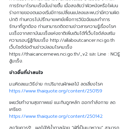
การรักษาโรคมะเร็งนั้นง่ายขึ้น เมื่อสงสัยว่าผิวหนังหรือไฝบน
ร่างกายของตนเองเริ่มมีการเปลี่ยนแปลงและพบว่ามีความผิด
ปกติ ท่านควรไปปรึกษาแพทย์เพื่อการวินิจฉัยและทำการ
รักษาที่ถูกต้อง ท่านสามารถติดตามข่าวสารความรู้เรื่องโรค
มะเร็งจากสถาบันมะเร็งแห่งชาติเพิ่มเติมได้ที่เว็บไซต์ส่งเสริม
ความรอบรู้สู้ภัยมะเร็ง http://allaboutcancer.nci.go.th
เว็บไซต์ต่อต้านข่าวปลอมโรคมะเร็ง
https://thaicancernews.nci.go.th/_v2 และ Line : NCIรู้
สู้มะเร็ง.
ข่าวอื่นที่น่าสนใจ
ม.มหิดลแนะวิธีง่าย กะปริมาณผักผลไม้ ลดเสี่ยงโรค
https://www.thaiquote.org/content/250159
เผยวัยทำงานสุขภาพแย่ แนะกินถูกหลัก ออกกำลังกาย ลด
เครียด
https://www.thaiquote.org/content/250142
สูงวัยควรรู้!… ผลไม้ให้น้ำตาลน้อย “ผู้ที่เป็นเบาหวาน” สามารถ