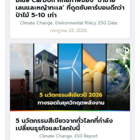
Blue Carbon ศักยภาพของ ‘ป่าชาย
เลนและหญ้าทะเล’ ที่ดูดซับคาร์บอนดีกว่า
ป่าไม้ 5-10 เท่า
Climate Change
,
Environmental Policy
,
ESG Data
กรกฎาคม 22, 2026
Search
Search
for:
5 นวัตกรรมสีเขียวจากทั่วโลกที่กำลัง
เปลี่ยนธุรกิจและโลกใบนี้
Climate Change
,
ESG Report