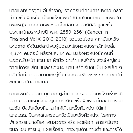
นายแพทย์วีรวุฒิ อิ่มสำราญ รองอธิบดีกรมการแพทย์ กล่าว
ว่า มะเร็งผิวหนัง เป็นมะเร็งที่พบได้น้อยในคนไทย โดยพบใน
เพศหญิงมากกว่าเพศชายเล็กน้อย จากสถิติข้อมูลมะเร็ง
ประเทศไทยระหว่างปี พ.ศ. 2559-2561 (Cancer in
Thailand Vol.X 2016-2018) รวบรวมโดย สถาบันมะเร็ง
แห่งชาติ ซึ่งในแต่ละปีพบผู้ป่วยมะเร็งผิวหนังรายใหม่เฉลี่ย
4,374 คนต่อปี หรือวันละ 12 คน มะเร็งผิวหนังมักพบที่
บริเวณใบหน้า แขน ขา ฝ่ามือ ฝ่าเท้า และลำตัว ส่วนใหญ่เริ่ม
จากมีการเปลี่ยนแปลงของไฝ ปาน หรือเริ่มต้นเป็นแผลเล็ก ๆ
แล้วจึงค่อย ๆ ขยายใหญ่ขึ้น มีลักษณะผิวขรุขระ ขอบเขตไม่
ชัดเจน สีไม่สม่ำเสมอ
นายแพทย์สกานต์ บุนนาค ผู้อำนวยการสถาบันมะเร็งแห่งชาติ
กล่าวว่า สาเหตุที่สำคัญในการเกิดมะเร็งผิวหนังนั้นยังไม่ทราบ
แน่ชัด ปัจจัยเสี่ยงที่อาจทำให้เกิดมะเร็งผิวหนัง ได้แก่
แสงแดด, มีบุคคลในครอบครัวเป็นมะเร็งผิวหนัง, โรคทาง
พันธุกรรมบางโรค, คนผิวขาว หรือ ผิวเผือก, สารเคมีบาง
ชนิด เช่น สารหนู, แผลเรื้อรัง, ภาวะภูมิต้านทานต่ำ และการได้