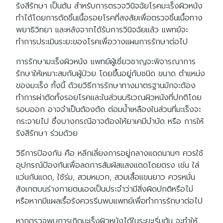
รังสีรักษา เป็นต้น สำหรับการตรวจวินิจฉัยโรคมะเร็งผิวหนัง
ทำได้โดยการตัดชิ้นเนื้อรอยโรคที่สงสัยเพื่อตรวจชิ้นเนื้อทาง
พยาธิวิทยา และหลังจากได้รับการวินิจฉัยแล้ว แพทย์จะ
ทำการประเมินระยะของโรคเพื่อวางแผนการรักษาต่อไป
การรักษามะเร็งผิวหนัง แพทย์ผู้เชี่ยวชาญจะพิจารณาการ
รักษาให้เหมาะสมกับผู้ป่วย โดยขึ้นอยู่กับชนิด ขนาด ตำแหน่ง
ของมะเร็ง ทั้งนี้ ด้วยวิธีการรักษาทางมาตรฐานมักจะต้อง
ทำการผ่าตัดทั้งรอยโรคและในส่วนบริเวณผิวหนังที่ปกติโดย
รอบออก อาจจำเป็นต้องตัด ต่อมน้ำเหลืองในส่วนที่มะเร็งจะ
กระจายไป ซึ่งบางกรณีอาจต้องให้ยาเคมีบำบัด หรือ การให้
รังสีรักษา ร่วมด้วย
วิธีการป้องกัน คือ หลีกเลี่ยงการอยู่กลางแดดนานๆ ควรใช้
อุปกรณ์ป้องกันเพื่อลดการสัมผัสแสงแดดโดยตรง เช่น ใส่
แว่นกันแดด, ใช้ร่ม, สวมหมวก, สวมเสื้อแขนยาว ควรหมั่น
สังเกตบนร่างกายตนเองเป็นประจำว่ามีสิ่งผิดปกติหรือไม่
หรือหากมีแผลเรื้อรังควรรีบพบแพทย์เพื่อทำการรักษาต่อไป
หากตรวจพบการเกิดมะเร็งผิวหนังได้ในระยะเริ่มต้น จะทำให้