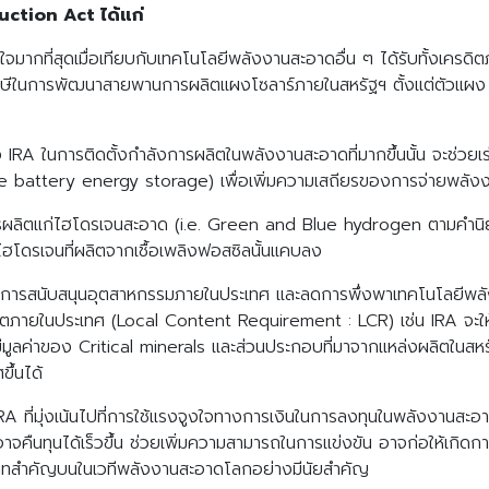
duction Act ได้แก่
มากที่สุดเมื่อเทียบกับเทคโนโลยีพลังงานสะอาดอื่น ๆ ได้รับทั้งเครดิ
าษีในการพัฒนาสายพานการผลิตแผงโซลาร์ภายในสหรัฐฯ ตั้งแต่ตัวแผง 
RA ในการติดตั้งกำลังการผลิตในพลังงานสะอาดที่มากขึ้นนั้น จะช่วย
le battery energy storage) เพื่อเพิ่มความเสถียรของการจ่ายพลังงา
ผลิตแก่ไฮโดรเจนสะอาด (i.e. Green and Blue hydrogen ตามคำนิยาม
ไฮโดรเจนที่ผลิตจากเชื้อเพลิงฟอสซิลนั้นแคบลง
่ต้องการสนับสนุนอุตสาหกรรมภายในประเทศ และลดการพึ่งพาเทคโนโลยีพล
่งผลิตภายในประเทศ (Local Content Requirement : LCR) เช่น IRA จะใ
 มีมูลค่าของ Critical minerals และส่วนประกอบที่มาจากแหล่งผลิตในสหรัฐ
ึ้นได้
ี่มุ่งเน้นไปที่การใช้แรงจูงใจทางการเงินในการลงทุนในพลังงานสะอาด
ต์อาจคืนทุนได้เร็วขึ้น ช่วยเพิ่มความสามารถในการแข่งขัน อาจก่อให้เก
าทสำคัญบนในเวทีพลังงานสะอาดโลกอย่างมีนัยสำคัญ