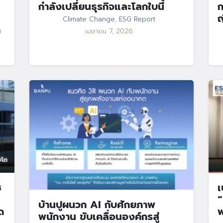
กำลังเปลี่ยนธุรกิจและโลกใบนี้
ก
ญ
Climate Change
,
ESG Report
G
เมษายน 7, 2026
ช
เ
“
บ้านปูผนวก AI กับศักยภาพ
ด
พนักงาน ขับเคลื่อนองค์กรสู่