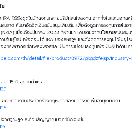
บิน
IRA ได้ดึงดูดในนักลงทุนหลายบริษัทสนใจลงทุน จากทั้งในและนอกสหรัฐฯ
Search
นสะอาด หันมาอัดฉีดเงินสนับสนุนเพิ่มเติม เพื่อดึงดูดการลงทุนภาย
Search
for:
NZIA) เมื่อเดือนมีนาคม 2023 ที่ผ่านมา เพิ่มเติมจากนโยบายสนับสนุ
ายในยุโรป เพื่อตอบโต้ IRA ของสหรัฐฯ และดึงดูดการลงทุนไว้ในยุ
องทรัพยากรเชื้อเพลิงฟอสซิล เป็นการแข่งขันลงทุนเพื่อเป็นผู้นำด้าน
cbeic.com/th/detail/file/product/8972/gkgdzfejsp/Industry
รอบ 15 ปี สุดทนค่าแรงต่ำ
139
ศส ขณะที่คนงานประท้วงร่างกฎหมายของมาครงที่เพิ่มอายุเกษียณ
125
ปัจจัยฐานสูง สะท้อนสัญญาณบวกที่ชัดเจนขึ้น
116