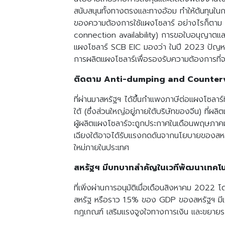
สนับสนุนทั้งทางตรงและทางอ้อม ทำให้ต้นทุนในการ
ของความต้องการใช้แผงโซลาร์ อย่างไรก็ตาม
connection availability) การขอใบอนุญาตแล
แผงโซลาร์ SCB EIC มองว่า ในปี 2023 ปัญหาขา
การผลิตแผงโซลาร์เพื่อรองรับความต้องการที่จ
ติดตาม Anti-dumping and Countervai
ที่ผ่านมาสหรัฐฯ ได้ขึ้นกำแพงภาษีต่อแผงโซลา
ใต้ (ซึ่งส่วนใหญ่อยู่ภายใต้บริษัทของจีน) ที
ผู้ผลิตแผงโซลาร์จะถูกประกาศในเดือนพฤษภาคม 
เฉียงใต้อาจได้รับแรงกดดันจากนโยบายของสหรัฐฯ
ใหม่ภายในประเทศ
สหรัฐฯ มีบทบาทสำคัญในเวทีพัฒนาเทคโน
ที่เพิ่งผ่านการอนุมัติเมื่อเดือนสิงหาคม 20
สหรัฐ หรือราว 1.5% ของ GDP ของสหรัฐฯ มี
กฎเกณฑ์ เสริมแรงจูงใจทางการเงิน และขยายระย