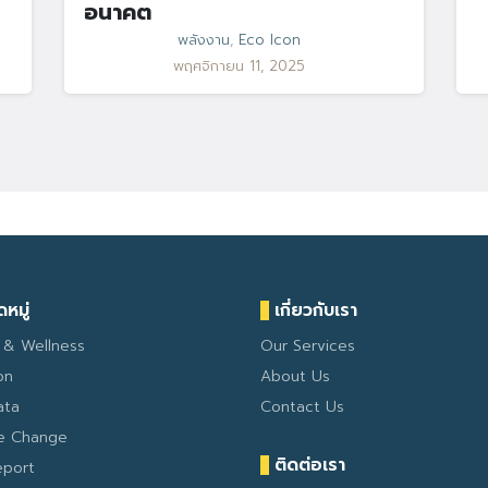
อนาคต
พลังงาน
,
Eco Icon
พฤศจิกายน 11, 2025
หมู่
เกี่ยวกับเรา
 & Wellness
Our Services
on
About Us
ata
Contact Us
te Change
ติดต่อเรา
eport