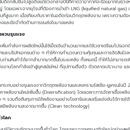
วโน้มดีดกลับขึ้นไปสูงตั้งแต่ช่วงกลางปีนี้ที่คาดว่าอากาศจะร้อนมากในช
ู่ โดยเฉพาะจากยุโรปที่ต้องการนำเข้า LNG (liquified natural gas) 
ับที่สูงมาก เมื่อเทียบกับราคาในอดีตก่อนวิกฤตพลังงาน เพราะความต้อ
งและข้อจำกัดด้านการขนส่งในบางแหล่ง
นผวนรุนแรง
พิ่มกำลังการผลิตใหม่นั้นใช้เม็ดเงินจำนวนมากและใช้เวลาเตรียมโปรเ
และบริษัทเอกชนต่าง ๆ ทำให้การคำนวณความคุ้มทุนและการตัดสินใจลง
งกับถ่านหินทำได้ยากลำบากมากขึ้นในระยะหลัง ทั้งหมดนี้ ทำให้ไม่สามาร
ังงานโลกกำลังเข้าสู่ยุคสมัยใหม่ ที่อุปทานตึงตัว ตัวตลาดเปราะบาง 
ับผลกระทบอย่างรุนแรงจากวิกฤตพลังงานและสงครามรัสเซีย-ยูเครนในปี
าพลังงานใหม่เพิ่มขึ้น (Diversification) โดยเฉพาะการจัดหาเชื้อเ
รวมถึงต้นทุนการใช้พลังงานอย่างโซลาร์และลมเริ่มแข่งขันได้ภายใต้ภาวะ
โลยีพลังงานสะอาดมากขึ้น (Clean technology)
่วโลก
ซลาร์มีความชัดเจนมากขึ้นทั่วโลก โดยเฉพาะจากเศรษฐกิจใหญ่อย่างสห