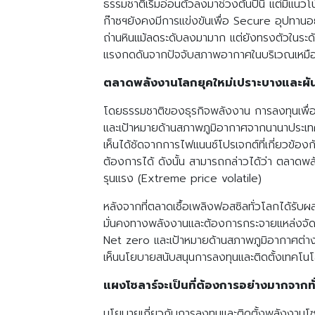
ธรรมชาติเริ่มอ่อนตัวลงมาช่วงต้นปีนี้ แต่มีแน
ก๊าซฯยังคงมีการแข่งขันเพื่อ Secure อุปทานอย
ถ่านหินแม้ลดระดับลงมามาก แต่ยังทรงตัวในระด
แรงกดดันจากปัจจับสภาพอากาศในบริเวณเหมือ
ตลาดพลังงานโลกยุคใหม่เปราะบางและผั
โดยธรรมชาติของธุรกิจพลังงาน การลงทุนเพื่อเ
และเป้าหมายด้านสภาพภูมิอากาศจากนานาประเทศ
เห็นได้ชัดจากการไฟแนนซ์โปรเจกต์ที่เกี่ยวข้อ
ต้องการได้ ดังนั้น สามารถกล่าวได้ว่า ตลาดพล
รุนแรง (Extreme price volatile)
หลังจากที่ตลาดเชื้อเพลิงฟอสซิลทั่วโลกได้ร
มั่นคงทางพลังงานและต้องการกระจายแหล่งจัดห
Net zero และเป้าหมายด้านสภาพภูมิอากาศต่าง ๆ 
เห็นนโยบายสนับสนุนการลงทุนและติดตั้งเทคโน
แผงโซลาร์จะเป็นที่ต้องการอย่างมากจากทั
นโยบายเกี่ยวกับการลงทุนและติดตั้งพลังงานโ