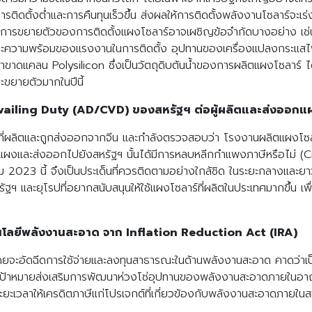
ติดตั้งต่ำและการคืนทุนเร็วขึ้น ส่งผลให้การติดตั้งพลังงานโซลาร์จะเร่ง
 การขยายตัวของการติดตั้งแผงโซลาร์อาจเผชิญข้อจำกัดบางอย่าง เ
ะความพร้อมของแรงงานในการติดตั้ง อุปทานของเครื่องแปลงกระแสไฟฟ
ดแคลน Polysilicon ซึ่งเป็นวัตถุดิบต้นน้ำของการผลิตแผงโซลาร์ ได้
ะขยายตัวมากในปีนี้
ling Duty (AD/CVD) ของสหรัฐฯ ต่อผู้ผลิตและส่งออกแผงโ
ร์ที่ผลิตและถูกส่งออกจากจีน และกำลังตรวจสอบว่า โรงงานผลิตแผงโซล
่ผลิตแผงและส่งออกไปยังสหรัฐฯ นั้นได้มีการหลบหลีกกำแพงภาษีหรือไม่
2023 นี้ จึงเป็นประเด็นที่ควรติดตามอย่างใกล้ชิด ในระยะกลางและยา
 และยุโรปที่อยากสนับสนุนให้ใช้แผงโซลาร์ที่ผลิตในประเทศมากขึ้น เพ
โลยีพลังงานสะอาด จาก Inflation Reduction Act (IRA)
22 โดยจะอัดฉีดการใช้จ่ายและลงทุนสาธารณะในด้านพลังงานสะอาด คาดว่
เป้าหมายส่งเสริมการพัฒนาห่วงโซ่อุปทานของพลังงานสะอาดภายในอ
ะเวลาให้เครดิตภาษีแก่โปรเจกต์ที่เกี่ยวข้องกับพลังงานสะอาดภายในส