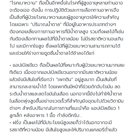
“โรคเบาหวาน” ถือเป็นอีกหนึ่งในโรคที่ผู้สูงอายุหลายท่านอาจ
จะต้องเจอ ดังนั้น การปฏิบัติตัวและการเลือกทานอาหารจึง
เป็นสิ่งที่ผู้ป่วยโรคเบาหวานและผู้สูงอายุควรให้ความสำคัญ
โดยเฉพาะ “ปริมาณน้ำตาล” ที่มีอยู่ในอาหารประเภทต่างๆ
ต้องคอยเลี่ยงการทานอาหารที่มีน้ำตาลสูง รวมถึงผลไม้ก็เช่น
กันต้องเลือกทานผลไม้ที่มีน้ำตาลน้อย ไม่มีรสชาติหวานจนเกิน
ไป และมีกากใยสูง ซึ่งผลไม้ที่ผู้ป่วยเบาหวานสามารถทานได้
และช่วยให้ร่างกายดูดซึมน้ำตาลได้ช้าลงได้แก่
• แอปเปิลเขียว ถือเป็นผลไม้ที่เหมาะกับผู้ป่วยเบาหวานมากเลย
ทีเดียว เนื่องจากแอปเปิลเขียวนอกจากมีรสชาติหวานน้อย
แล้วยังมีเส้นใยที่เรียกว่า “เพกติน” อยู่สูงมาก เป็นเส้นใยที่
สามารถละลายน้ำได้ โดยเพกตินมีหน้าที่ช่วยดักจับไขมัน ลด
ระดับน้ำตาลและลดไขมันในเลือด นอกจากนี้ยังไม่ทำให้น้ำตาล
ในเลือดพุ่งสูงขึ้นอย่างรวดเร็วที่สำคัญยังอุดมไปด้วยวิตามิน
ต่างๆ สำหรับปริมาณในการทานที่แนะนำคือ แอปเปิลเขียว 1
ลูกเล็ก หลังอาหาร 1 มื้อ กำลังดีครับ…
• ฝรั่ง เป็นผลไม้ที่มีประโยชน์สูงเลยก็ว่าได้นอกจากจะมี
รสชาติที่หวานน้อย มีเส้นใยสูงและให้ปริมาณแคลอรีต่ำแล้ว