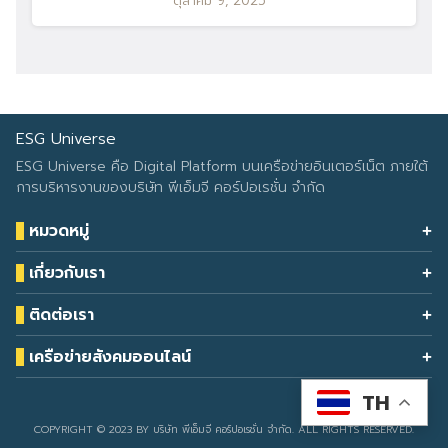
ตุลาคม 9, 2025
ESG Universe
ESG Universe คือ Digital Platform บนเครือข่ายอินเตอร์เน็ต ภายใต้
การบริหารงานของบริษัท พีเอ็มจี คอร์ปอเรชั่น จำกัด
หมวดหมู่
Health & Wellness
เกี่ยวกับเรา
Eco Icon
Our Services
ESG Data
ติดต่อเรา
About Us
โทรศัพท์: 090-549-2524
Climate Change
Contact Us
เครือข่ายสังคมออนไลน์
ESG Report
TH
Developed by
sarunyacrop
COPYRIGHT © 2023 BY บริษัท พีเอ็มจี คอร์ปอเรชั่น จำกัด. ALL RIGHTS RESERVED.