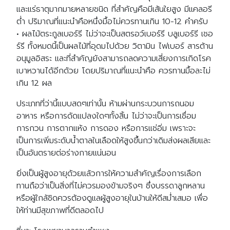
และแร่ธาตุมากมายหลายชนิด ที่สำคัญคือมีเส้นใยสูง มีแคลอรี
ต่ำ ปริมาณที่แนะนำคือหนึ่งมื้อไม่ควรทานเกิน 10-12 คำครับ
• ผลไม้ตระกูลเบอร์รี ไม่ว่าจะเป็นสตรอว์เบอร์รี บลูเบอร์รี เชอ
ร์รี ทั้งหมดนี้เป็นผลไม้ที่อุดมไปด้วย วิตามิน ไฟเบอร์ สารต้าน
อนุมูลอิสระ และที่สำคัญยังสามารถลดความเสี่ยงการเกิดโรค
เบาหวานได้อีกด้วย โดยปริมาณที่แนะนำคือ ควรทานมื้อละไม่
เกิน 12 ผล
ประเภทที่ว่านี้แบบสดๆเท่านั้น ห้ามผ่านกระบวนการถนอม
อาหาร หรือการดัดแปลงใดๆทั้งสิ้น ไม่ว่าจะเป็นการเชื่อม
การกวน การตากแห้ง การดอง หรือการแช่อิ่ม เพราะจะ
เป็นการเพิ่มระดับน้ำตาลในเลือดให้สูงขึ้นกว่าเดิมส่งผลเสียและ
เป็นอันตรายต่อร่างกายแน่นอน
ยิ่งเป็นผู้สูงอายุด้วยแล้วการให้ความสำคัญเรื่องการเลือก
ทานถือว่าเป็นสิ่งที่ไม่ควรมองข้ามจริงๆ ซึ่งบรรดาลูกหลาน
หรือผู้ใกล้ชิดควรต้องดูแลผู้สูงอายุในบ้านให้ดีสม่ำเสมอ เพื่อ
ให้ท่านมีสุขภาพที่ดีตลอดไป