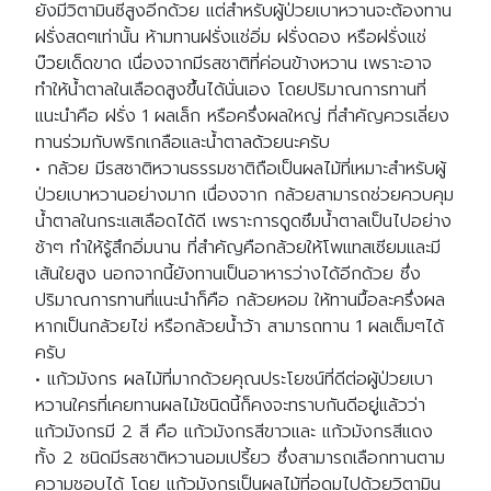
ยังมีวิตามินซีสูงอีกด้วย แต่สำหรับผู้ป่วยเบาหวานจะต้องทาน
ฝรั่งสดๆเท่านั้น ห้ามทานฝรั่งแช่อิ่ม ฝรั่งดอง หรือฝรั่งแช่
บ๊วยเด็ดขาด เนื่องจากมีรสชาติที่ค่อนข้างหวาน เพราะอาจ
ทำให้น้ำตาลในเลือดสูงขึ้นได้นั่นเอง โดยปริมาณการทานที่
แนะนำคือ ฝรั่ง 1 ผลเล็ก หรือครึ่งผลใหญ่ ที่สำคัญควรเลี่ยง
ทานร่วมกับพริกเกลือและน้ำตาลด้วยนะครับ
• กล้วย มีรสชาติหวานธรรมชาติถือเป็นผลไม้ที่เหมาะสำหรับผู้
ป่วยเบาหวานอย่างมาก เนื่องจาก กล้วยสามารถช่วยควบคุม
น้ำตาลในกระแสเลือดได้ดี เพราะการดูดซึมน้ำตาลเป็นไปอย่าง
ช้าๆ ทำให้รู้สึกอิ่มนาน ที่สำคัญคือกล้วยให้โพแทสเซียมและมี
เส้นใยสูง นอกจากนี้ยังทานเป็นอาหารว่างได้อีกด้วย ซึ่ง
ปริมาณการทานที่แนะนำก็คือ กล้วยหอม ให้ทานมื้อละครึ่งผล
หากเป็นกล้วยไข่ หรือกล้วยน้ำว้า สามารถทาน 1 ผลเต็มๆได้
ครับ
• แก้วมังกร ผลไม้ที่มากด้วยคุณประโยชน์ที่ดีต่อผู้ป่วยเบา
หวานใครที่เคยทานผลไม้ชนิดนี้ก็คงจะทราบกันดีอยู่แล้วว่า
แก้วมังกรมี 2 สี คือ แก้วมังกรสีขาวและ แก้วมังกรสีแดง
ทั้ง 2 ชนิดมีรสชาติหวานอมเปรี้ยว ซึ่งสามารถเลือกทานตาม
ความชอบได้ โดย แก้วมังกรเป็นผลไม้ที่อุดมไปด้วยวิตามิน