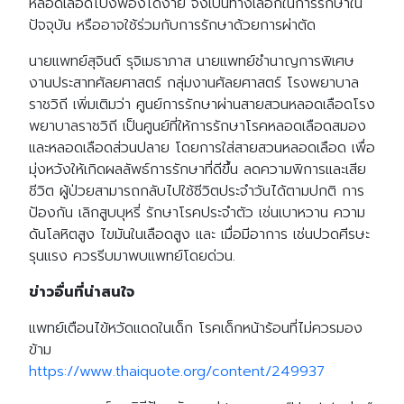
หลอดเลือดโป่งพองได้ง่าย จึงเป็นทางเลือกในการรักษาใน
ปัจจุบัน หรืออาจใช้ร่วมกับการรักษาด้วยการผ่าตัด
นายแพทย์สุจินต์ รุจิเมธาภาส นายแพทย์ชำนาญการพิเศษ
งานประสาทศัลยศาสตร์ กลุ่มงานศัลยศาสตร์ โรงพยาบาล
ราชวิถี เพิ่มเติมว่า ศูนย์การรักษาผ่านสายสวนหลอดเลือดโรง
พยาบาลราชวิถี เป็นศูนย์ที่ให้การรักษาโรคหลอดเลือดสมอง
และหลอดเลือดส่วนปลาย โดยการใส่สายสวนหลอดเลือด เพื่อ
มุ่งหวังให้เกิดผลลัพธ์การรักษาที่ดีขึ้น ลดความพิการและเสีย
ชีวิต ผู้ป่วยสามารถกลับไปใช้ชีวิตประจำวันได้ตามปกติ การ
ป้องกัน เลิกสูบบุหรี่ รักษาโรคประจำตัว เช่นเบาหวาน ความ
ดันโลหิตสูง ไขมันในเลือดสูง และ เมื่อมีอาการ เช่นปวดศีรษะ
รุนแรง ควรรีบมาพบแพทย์โดยด่วน.
ข่าวอื่นที่น่าสนใจ
แพทย์เตือนไข้หวัดแดดในเด็ก โรคเด็กหน้าร้อนที่ไม่ควรมอง
ข้าม
https://www.thaiquote.org/content/249937