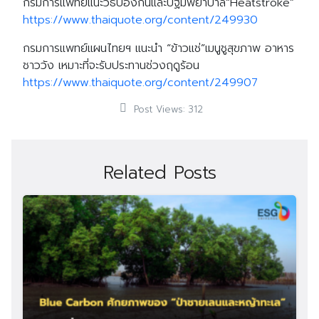
กรมการแพทย์แนะวิธีป้องกันและปฐมพยาบาล“Heatstroke”
https://www.thaiquote.org/content/249930
กรมการแพทย์แผนไทยฯ แนะนำ “ข้าวแช่”เมนูชูสุขภาพ อาหาร
ชาววัง เหมาะที่จะรับประทานช่วงฤดูร้อน
https://www.thaiquote.org/content/249907
Post Views:
312
Related Posts