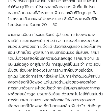
ประชากรมีอายุขัยเพิ่มขึ้น ร่วมกับวิถีชีวิตที่เปลี่ยนแปลงไป
ทำให้พบอุบัติการณ์โรคหลอดเลือดสมองเพิ่มขึ้น 1ในโรค
หลอดเลือดสมองที่อัตราความพิการและเสียชีวิตสูงสุด คือ
โรคหลอดเลือดสมองโป่งพองแตก ซึ่งมีอัตราการเสียชีวิต
โดยประมาณ ร้อยละ 20 – 30
นายแพทย์จินดา โรจนเมธินทร์ ผู้อำนวยการโรงพยาบาล
ราชวิถี กรมการแพทย์ กล่าวว่า อาการของโรคหลอดเลือด
สมองโป่งพองแตก มีตั้งแต่ ปวดศีรษะรุนแรง มองเห็นภาพ
ซ้อน ปากเบี้ยว พูดลำบาก แขนขาอ่อนแรง ซึมสับสน โคม่า
โดยมีปัจจัยเสี่ยงคือโรคความดันโลหิตสูง โรคเบาหวาน ไข
มันในเลือดสูง อายุที่มากขึ้น การสูบบุหรี่เป็นประจำ ภาวะอ้วน
เป็นต้น ส่วนใหญ่ต้องได้รับการรักษาที่ค่อนข้างเร่งด่วน
ฉุกเฉิน ในอดีตการรักษาส่วนใหญ่เป็นการผ่าตัดเปิดเพื่อหนีบ
หลอดเลือดที่โป่งพอง แต่ในบางตำแหน่งของหลอดเลือด
การรักษาด้วยการผ่าตัดมีข้อจำกัดหรือมีความเสี่ยงจากการ
ผ่าตัดค่อนข้างสูง ยุ่งยากซับซ้อน ด้วยเทคโนโลยีที่ทันสมัยขึ้น
การรักษาผ่านสายสวนหลอดเลือดและใช้ขดลวดอุดหลอด
เลือดสมองที่โป่งพอง ซึ่งมีบาดแผลเล็ก ฟื้นตัวไว เข้าถึงจุด