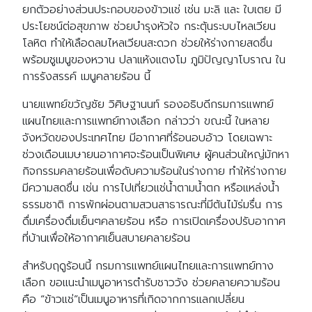
ยกตัวอย่างส่วนประกอบของข้าวแช่ เช่น มะลิ และ ใบเตย มี
ประโยชน์ต่อสุขภาพ ช่วยบำรุงหัวใจ กระตุ้นระบบไหลเวียน
โลหิต ทำให้เลือดลมไหลเวียนสะดวก ช่วยให้ร่างกายสดชื่น
พร้อมชูเมนูของหวาน ปลาแห้งแตงโม ภูมิปัญญาโบราณ ใน
การรังสรรค์ เมนูคลายร้อน นี้
นายแพทย์ขวัญชัย วิศิษฐานนท์ รองอธิบดีกรมการแพทย์
แผนไทยและการแพทย์ทางเลือก กล่าวว่า ขณะนี้ ในหลาย
จังหวัดของประเทศไทย มีอากาศที่ร้อนอบอ้าว โดยเฉพาะ
ช่วงเดือนเมษายนอากาศจะร้อนเป็นพิเศษ ผู้คนส่วนใหญ่มักหา
กิจกรรมคลายร้อนเพื่อดับความร้อนในร่างกาย ทำให้ร่างกาย
มีความสดชื่น เช่น การไปเที่ยวแช่น้ำตามน้ำตก หรือแหล่งน้ำ
ธรรมชาติ การพักผ่อนตามสวนสาธารณะที่มีต้นไม้ร่มรื่น การ
ดื่มเครื่องดื่มเย็นๆคลายร้อน หรือ การเปิดเครื่องปรับอากาศ
ที่บ้านเพื่อให้อากาศเย็นสบายคลายร้อน
สำหรับฤดูร้อนนี้ กรมการแพทย์แผนไทยและการแพทย์ทาง
เลือก ขอแนะนำเมนูอาหารตำรับชาววัง ช่วยคลายความร้อน
คือ “ข้าวแช่”เป็นเมนูอาหารที่เกิดจากการแลกเปลี่ยน