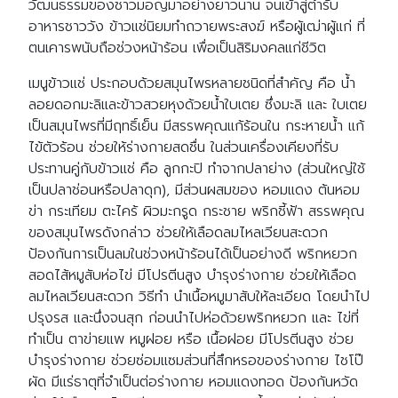
วัฒนธรรมของชาวมอญมาอย่างยาวนาน จนเข้าสู่ตำรับ
อาหารชาววัง ข้าวแช่นิยมทำถวายพระสงฆ์ หรือผู้เฒ่าผู้แก่ ที่
ตนเคารพนับถือช่วงหน้าร้อน เพื่อเป็นสิริมงคลแก่ชีวิต
เมนูข้าวแช่ ประกอบด้วยสมุนไพรหลายชนิดที่สำคัญ คือ น้ำ
ลอยดอกมะลิและข้าวสวยหุงด้วยน้ำใบเตย ซึ่งมะลิ และ ใบเตย
เป็นสมุนไพรที่มีฤทธิ์เย็น มีสรรพคุณแก้ร้อนใน กระหายน้ำ แก้
ไข้ตัวร้อน ช่วยให้ร่างกายสดชื่น ในส่วนเครื่องเคียงที่รับ
ประทานคู่กับข้าวแช่ คือ ลูกกะปิ ทำจากปลาย่าง (ส่วนใหญ่ใช้
เป็นปลาช่อนหรือปลาดุก), มีส่วนผสมของ หอมแดง ต้นหอม
ข่า กระเทียม ตะไคร้ ผิวมะกรูด กระชาย พริกชี้ฟ้า สรรพคุณ
ของสมุนไพรดังกล่าว ช่วยให้เลือดลมไหลเวียนสะดวก
ป้องกันการเป็นลมในช่วงหน้าร้อนได้เป็นอย่างดี พริกหยวก
สอดไส้หมูสับห่อไข่ มีโปรตีนสูง บำรุงร่างกาย ช่วยให้เลือด
ลมไหลเวียนสะดวก วิธีทำ นำเนื้อหมูมาสับให้ละเอียด โดยนำไป
ปรุงรส และนึ่งจนสุก ก่อนนำไปห่อด้วยพริกหยวก และ ไข่ที่
ทำเป็น ตาข่ายแพ หมูฝอย หรือ เนื้อฝอย มีโปรตีนสูง ช่วย
บำรุงร่างกาย ช่วยซ่อมแซมส่วนที่สึกหรอของร่างกาย ไชโป๊
ผัด มีแร่ธาตุที่จำเป็นต่อร่างกาย หอมแดงทอด ป้องกันหวัด