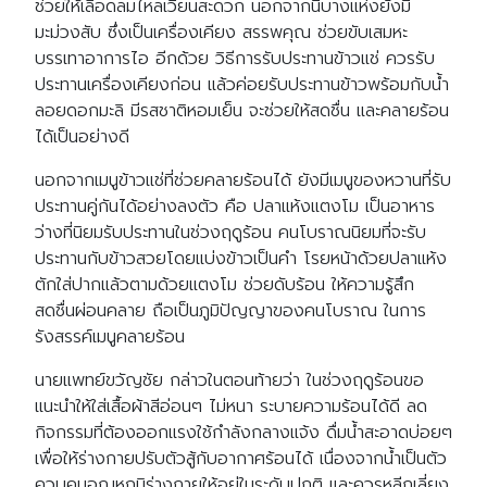
ช่วยให้เลือดลมไหลเวียนสะดวก นอกจากนี้บางแห่งยังมี
มะม่วงสับ ซึ่งเป็นเครื่องเคียง สรรพคุณ ช่วยขับเสมหะ
บรรเทาอาการไอ อีกด้วย วิธีการรับประทานข้าวแช่ ควรรับ
ประทานเครื่องเคียงก่อน แล้วค่อยรับประทานข้าวพร้อมกับน้ำ
ลอยดอกมะลิ มีรสชาติหอมเย็น จะช่วยให้สดชื่น และคลายร้อน
ได้เป็นอย่างดี
นอกจากเมนูข้าวแช่ที่ช่วยคลายร้อนได้ ยังมีเมนูของหวานที่รับ
ประทานคู่กันได้อย่างลงตัว คือ ปลาแห้งแตงโม เป็นอาหาร
ว่างที่นิยมรับประทานในช่วงฤดูร้อน คนโบราณนิยมที่จะรับ
ประทานกับข้าวสวยโดยแบ่งข้าวเป็นคำ โรยหน้าด้วยปลาแห้ง
ตักใส่ปากแล้วตามด้วยแตงโม ช่วยดับร้อน ให้ความรู้สึก
สดชื่นผ่อนคลาย ถือเป็นภูมิปัญญาของคนโบราณ ในการ
รังสรรค์เมนูคลายร้อน
นายแพทย์ขวัญชัย กล่าวในตอนท้ายว่า ในช่วงฤดูร้อนขอ
แนะนำให้ใส่เสื้อผ้าสีอ่อนๆ ไม่หนา ระบายความร้อนได้ดี ลด
กิจกรรมที่ต้องออกแรงใช้กำลังกลางแจ้ง ดื่มน้ำสะอาดบ่อยๆ
เพื่อให้ร่างกายปรับตัวสู้กับอากาศร้อนได้ เนื่องจากน้ำเป็นตัว
ควบคุมอุณหภูมิร่างกายให้อยู่ในระดับปกติ และควรหลีกเลี่ยง