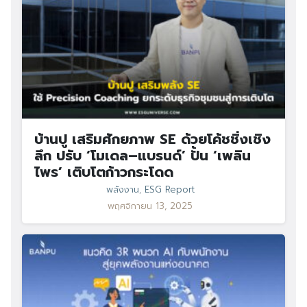
บ้านปู เสริมศักยภาพ SE ด้วยโค้ชชิ่งเชิง
ลึก ปรับ ‘โมเดล–แบรนด์’ ปั้น ‘เพลิน
ไพร’ เติบโตก้าวกระโดด
พลังงาน
,
ESG Report
พฤศจิกายน 13, 2025