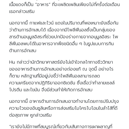
เนื้อแดงก็เป็น “อาหาร” ที่จะเพลิดเพลินเพียงไม่กี่ครั้งต่อเดือน
เธอกล่าวเสริม
นอกจากนี้ กาแฟและไวน์ แดงในปริมาณที่พอเหมาะยังเชื่อกัน
ว่าต้านการอักเสบได้ เนื่องจากมีโพลีฟีนอลซึ่งเป็นกลุ่มของ
สารต้านอนุมูลอิสระที่ช่วยปกป้องร่างกายจากอนุมูลอิสระ โพ
ลีฟีนอลพบได้ในอาหารจากพืชชนิดอื่น ๆ ในรูปแบบการกิน
ต้านการอักเสบ
Hu กล่าวว่านักวิทยาศาสตร์ยังไม่เข้าใจกลไกทางชีววิทยา
ของอาหารต้านการอักเสบอย่างถ่องแท้ ณ จุดนี้ อย่างไร
ก็ตาม หลักฐานที่มีอยู่บ่งชี้ว่าโพลีฟีนอลสามารถลด
ความเครียดจากปฏิกิริยาออกซิเดชัน ซึ่งเชื่อว่าทำลายเซลล์
โปรตีน และไขมัน จึงมีส่วนทำให้เกิดการอักเสบ
นอกจากนี้ อาหารต้านการอักเสบอาจทำงานโดยการปรับปรุง
ความไวของอินซูลินหรือการส่งเสริมไมโครไบโอมในลำไส้ที่ดี
ต่อสุขภาพ หูกล่าวเสริม
“เรายังไม่มีภาพที่สมบูรณ์เกี่ยวกับเส้นทางการเผาผลาญที่