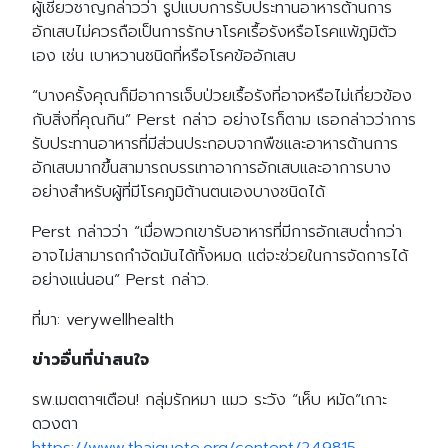
ผู้เชี่ยวชาญกล่าวว่า รูปแบบการรับประทานอาหารต้านการ
อักเสบไม่ควรถือเป็นการรักษาโรคเรื้อรังหรือโรคแพ้ภูมิตัว
เอง เช่น เบาหวานชนิดที่หรือโรคข้ออักเสบ
“บางครั้งคุณก็มีอาการเจ็บป่วยเรื้อรังที่อาจหรือไม่เกี่ยวข้อง
กับสิ่งที่คุณกิน” Perst กล่าว อย่างไรก็ตาม เธอกล่าวว่าการ
รับประทานอาหารที่มีส่วนประกอบจากพืชและอาหารต้านการ
อักเสบมากขึ้นสามารถบรรเทาอาการอักเสบและอาการบาง
อย่างสำหรับผู้ที่มีโรคภูมิต้านตนเองบางชนิดได้
Perst กล่าวว่า “เมื่อพวกเขารับอาหารที่มีการอักเสบต่ำกว่า
อาจไม่สามารถกำจัดมันได้ทั้งหมด แต่จะช่วยในการจัดการได้
อย่างแน่นอน” Perst กล่าว.
ที่มา: verywellhealth
ข่าวอื่นที่น่าสนใจ
รพ.เมตตาฯเตือน! กลุ่มรักหมา แมว ระวัง “เห็บ หมัด”เกาะ
ดวงตา