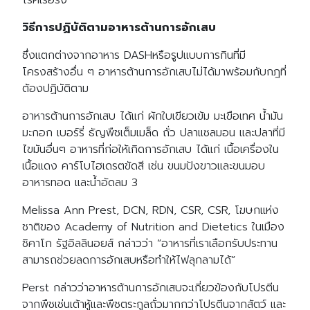
โรคเรื้อรัง
วิธีการปฏิบัติตามอาหารต้านการอักเสบ
ซึ่งแตกต่างจากอาหาร DASHหรือรูปแบบการกินที่มี
โครงสร้างอื่น ๆ อาหารต้านการอักเสบไม่ได้มาพร้อมกับกฎที่
ต้องปฏิบัติตาม
อาหารต้านการอักเสบ ได้แก่ ผักใบเขียวเข้ม มะเขือเทศ น้ำมัน
มะกอก เบอร์รี่ ธัญพืชเต็มเมล็ด ถั่ว ปลาแซลมอน และปลาที่มี
ไขมันอื่นๆ อาหารที่ก่อให้เกิดการอักเสบ ได้แก่ เนื้อเครื่องใน
เนื้อแดง คาร์โบไฮเดรตขัดสี เช่น ขนมปังขาวและขนมอบ
อาหารทอด และน้ำอัดลม 3
Melissa Ann Prest, DCN, RDN, CSR, CSR, โฆษกแห่ง
ชาติของ Academy of Nutrition and Dietetics ในเมือง
ชิคาโก รัฐอิลลินอยส์ กล่าวว่า “อาหารที่เราเลือกรับประทาน
สามารถช่วยลดการอักเสบหรือทำให้ไฟลุกลามได้”
Perst กล่าวว่าอาหารต้านการอักเสบจะเกี่ยวข้องกับโปรตีน
จากพืชเช่นเต้าหู้และพืชตระกูลถั่วมากกว่าโปรตีนจากสัตว์ และ