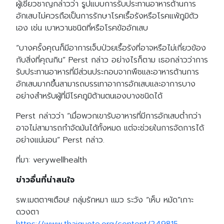
ผู้เชี่ยวชาญกล่าวว่า รูปแบบการรับประทานอาหารต้านการ
อักเสบไม่ควรถือเป็นการรักษาโรคเรื้อรังหรือโรคแพ้ภูมิตัว
เอง เช่น เบาหวานชนิดที่หรือโรคข้ออักเสบ
“บางครั้งคุณก็มีอาการเจ็บป่วยเรื้อรังที่อาจหรือไม่เกี่ยวข้อง
กับสิ่งที่คุณกิน” Perst กล่าว อย่างไรก็ตาม เธอกล่าวว่าการ
รับประทานอาหารที่มีส่วนประกอบจากพืชและอาหารต้านการ
อักเสบมากขึ้นสามารถบรรเทาอาการอักเสบและอาการบาง
อย่างสำหรับผู้ที่มีโรคภูมิต้านตนเองบางชนิดได้
Perst กล่าวว่า “เมื่อพวกเขารับอาหารที่มีการอักเสบต่ำกว่า
อาจไม่สามารถกำจัดมันได้ทั้งหมด แต่จะช่วยในการจัดการได้
อย่างแน่นอน” Perst กล่าว.
ที่มา: verywellhealth
ข่าวอื่นที่น่าสนใจ
รพ.เมตตาฯเตือน! กลุ่มรักหมา แมว ระวัง “เห็บ หมัด”เกาะ
ดวงตา