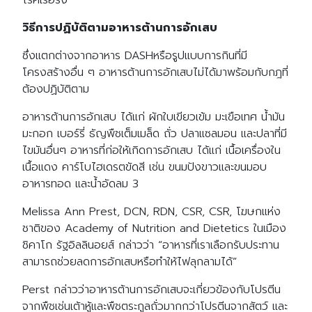
โรคเรื้อรัง
วิธีการปฏิบัติตามอาหารต้านการอักเสบ
ซึ่งแตกต่างจากอาหาร DASHหรือรูปแบบการกินที่มี
โครงสร้างอื่น ๆ อาหารต้านการอักเสบไม่ได้มาพร้อมกับกฎที่
ต้องปฏิบัติตาม
อาหารต้านการอักเสบ ได้แก่ ผักใบเขียวเข้ม มะเขือเทศ น้ำมัน
มะกอก เบอร์รี่ ธัญพืชเต็มเมล็ด ถั่ว ปลาแซลมอน และปลาที่มี
ไขมันอื่นๆ อาหารที่ก่อให้เกิดการอักเสบ ได้แก่ เนื้อเครื่องใน
เนื้อแดง คาร์โบไฮเดรตขัดสี เช่น ขนมปังขาวและขนมอบ
อาหารทอด และน้ำอัดลม 3
Melissa Ann Prest, DCN, RDN, CSR, CSR, โฆษกแห่ง
ชาติของ Academy of Nutrition and Dietetics ในเมือง
ชิคาโก รัฐอิลลินอยส์ กล่าวว่า “อาหารที่เราเลือกรับประทาน
สามารถช่วยลดการอักเสบหรือทำให้ไฟลุกลามได้”
Perst กล่าวว่าอาหารต้านการอักเสบจะเกี่ยวข้องกับโปรตีน
จากพืชเช่นเต้าหู้และพืชตระกูลถั่วมากกว่าโปรตีนจากสัตว์ และ