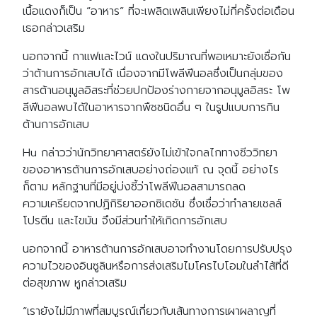
เนื้อแดงก็เป็น “อาหาร” ที่จะเพลิดเพลินเพียงไม่กี่ครั้งต่อเดือน
เธอกล่าวเสริม
นอกจากนี้ กาแฟและไวน์ แดงในปริมาณที่พอเหมาะยังเชื่อกัน
ว่าต้านการอักเสบได้ เนื่องจากมีโพลีฟีนอลซึ่งเป็นกลุ่มของ
สารต้านอนุมูลอิสระที่ช่วยปกป้องร่างกายจากอนุมูลอิสระ โพ
ลีฟีนอลพบได้ในอาหารจากพืชชนิดอื่น ๆ ในรูปแบบการกิน
ต้านการอักเสบ
Hu กล่าวว่านักวิทยาศาสตร์ยังไม่เข้าใจกลไกทางชีววิทยา
ของอาหารต้านการอักเสบอย่างถ่องแท้ ณ จุดนี้ อย่างไร
ก็ตาม หลักฐานที่มีอยู่บ่งชี้ว่าโพลีฟีนอลสามารถลด
ความเครียดจากปฏิกิริยาออกซิเดชัน ซึ่งเชื่อว่าทำลายเซลล์
โปรตีน และไขมัน จึงมีส่วนทำให้เกิดการอักเสบ
นอกจากนี้ อาหารต้านการอักเสบอาจทำงานโดยการปรับปรุง
ความไวของอินซูลินหรือการส่งเสริมไมโครไบโอมในลำไส้ที่ดี
ต่อสุขภาพ หูกล่าวเสริม
“เรายังไม่มีภาพที่สมบูรณ์เกี่ยวกับเส้นทางการเผาผลาญที่